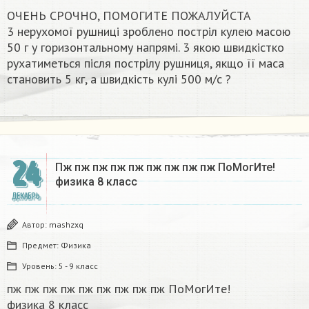
ОЧЕНЬ СРОЧНО, ПОМОГИТЕ ПОЖАЛУЙСТА
3 нерухомої рушниці зроблено постріл кулею масою
50 г у горизонтальному напрямі. 3 якою швидкістко
рухатиметься після пострілу рушниця, якщо її маса
становить 5 кг, а швидкість кулі 500 м/с ?​
24
Пж пж пж пж пж пж пж пж пж ПоМогИте!
физика 8 класс​
ДЕКАБРЬ
Автор:
mashzxq
Предмет:
Физика
Уровень:
5 - 9 класс
пж пж пж пж пж пж пж пж пж ПоМогИте!
физика 8 класс​