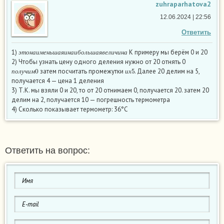
zuhraparhatova2
12.06.2024 | 22:56
Ответить
э
т
о
н
а
и
м
е
н
ь
ш
а
я
и
н
а
и
б
о
л
ь
ш
а
я
в
е
л
и
ч
и
н
а
1)
К примеру мы берём 0 и 20
э
т
о
н
а
и
м
е
н
ь
ш
а
я
и
н
а
и
б
о
л
ь
ш
а
я
в
е
л
и
ч
и
н
а
2) Чтобы узнать цену одного деления нужно от 20 отнять 0
п
о
л
у
ч
и
м
0
и
х
5
затем посчитать промежутки
. Далее 20 делим на 5,
п
о
л
у
ч
и
м
и
х
получается 4 — цена 1 деления
3) Т.К. мы взяли 0 и 20, то от 20 отнимаем 0, получается 20. затем 20
делим на 2, получается 10 — погрешность термометра
4) Сколько показывает термометр: 36°С
Ответить на вопрос: