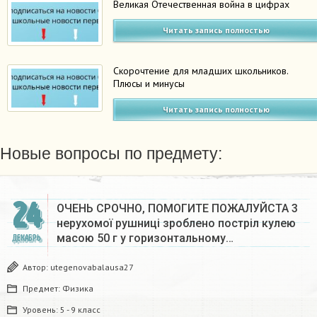
Великая Отечественная война в цифрах
Читать запись полностью
Скорочтение для младших школьников.
Плюсы и минусы
Читать запись полностью
Новые вопросы по предмету:
24
ОЧЕНЬ СРОЧНО, ПОМОГИТЕ ПОЖАЛУЙСТА 3
нерухомої рушниці зроблено постріл кулею
масою 50 г у горизонтальному…
ДЕКАБРЬ
Автор:
utegenovabalausa27
Предмет:
Физика
Уровень:
5 - 9 класс