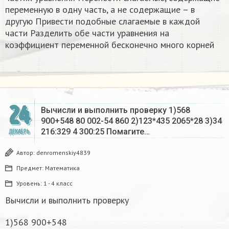
переменную в одну часть, а не содержащие – в
другую Привести подобные слагаемые в каждой
части Разделить обе части уравнения на
коэффициент переменной бесконечно много корней​
24
Вычисли и выполнить проверку 1)568
900+548 80 002-54 860 2)123*435 2065*28 3)34
216:329 4 300:25 Помагите…
ДЕКАБРЬ
Автор:
denromenskiy4839
Предмет:
Математика
Уровень:
1 - 4 класс
Вычисли и выполнить проверку
1)568 900+548