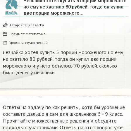
24
Незнайка хотел купить 5 порций мороженого
но ему не хватило 80 рублей. тогда он купил
две порции мороженого…
ДЕКАБРЬ
Автор:
vitalikpasecka
Предмет:
Математика
Уровень:
студенческий
незнайка хотел купить 5 порций мороженого но ему
не хватило 80 рублей. тогда он купил две порции
мороженого и у него осталось 70 рублей. сколько
было денег у незнайки
Ответы на задачу по как решить , хотя бы уровнение
составьте дальше я сам для школьников 5 - 9 класс.
Прочитайте множественные решения и обсудите
подходы с участниками. Ответы на этот вопрос уже