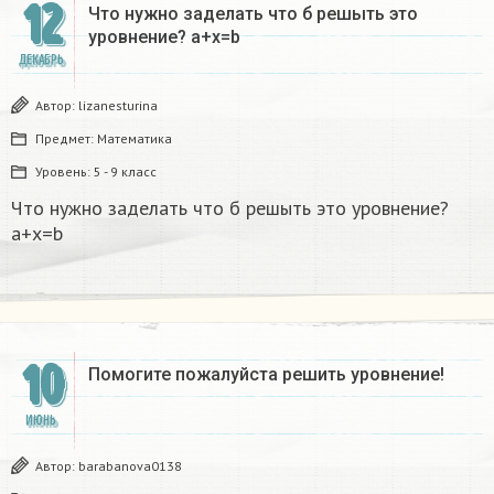
12
Что нужно заделать что б решыть это
уровнение? a+x=b​
ДЕКАБРЬ
Автор:
lizanesturina
Предмет:
Математика
Уровень:
5 - 9 класс
Что нужно заделать что б решыть это уровнение?
a+x=b​
10
Помогите пожалуйста решить уровнение!
ИЮНЬ
Автор:
barabanova0138