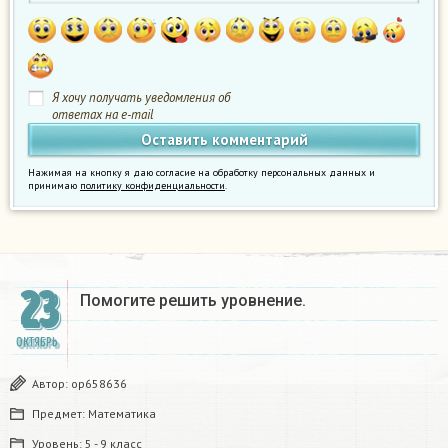
Я хочу получать уведомления об
ответах на e-mail
Нажимая на кнопку я даю согласие на обработку персональных данных и
принимаю
политику конфиденциальности
.
23
Помогите решить уровнение.
ОКТЯБРЬ
Автор:
op658636
Предмет:
Математика
Уровень:
5 - 9 класс