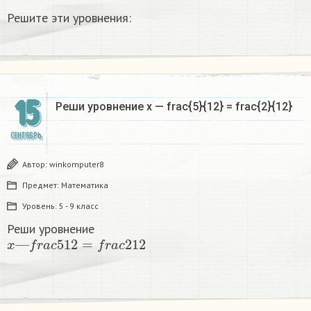
Решите эти уровнения:
15
Реши уровнение x — frac{5}{12} = frac{2}{12} ​
СЕНТЯБРЬ
Автор:
winkomputer8
Предмет:
Математика
Уровень:
5 - 9 класс
Реши уровнение
x
—
f
r
a
c
5
12
=
f
r
a
c
2
12