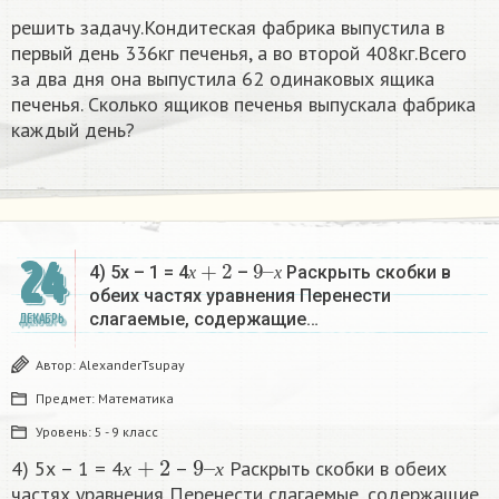
решить задачу.Кондитеская фабрика выпустила в
первый день 336кг печенья, а во второй 408кг.Всего
за два дня она выпустила 62 одинаковых ящика
печенья. Сколько ящиков печенья выпускала фабрика
каждый день?
х
+
2
9
х
–
24
4) 5х – 1 = 4
–
Раскрыть скобки в
х
х
обеих частях уравнения Перенести
слагаемые, содержащие…
ДЕКАБРЬ
Автор:
AlexanderTsupay
Предмет:
Математика
Уровень:
5 - 9 класс
х
+
2
9
х
–
4) 5х – 1 = 4
–
Раскрыть скобки в обеих
х
х
частях уравнения Перенести слагаемые, содержащие