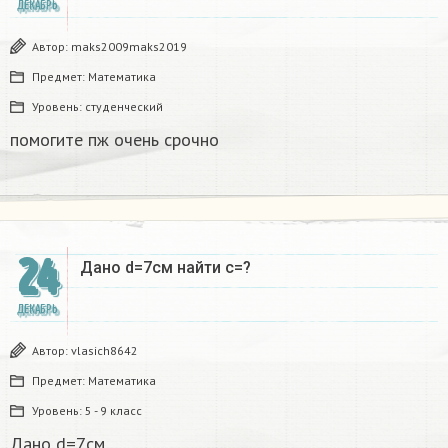
ДЕКАБРЬ
Автор:
maks2009maks2019
Предмет:
Математика
Уровень:
студенческий
помогите пж очень срочно​
24
Дано d=7см найти с=?​
ДЕКАБРЬ
Автор:
vlasich8642
Предмет:
Математика
Уровень:
5 - 9 класс
Дано d=7см