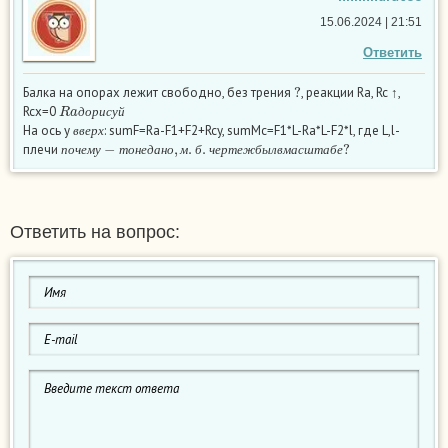
15.06.2024 | 21:51
Ответить
?
Балка на опорах лежит свободно, без трения
, реакции Ra, Rc ↑,
R
a
д
о
р
и
с
у
й
Rcx=0
в
в
е
р
х
д
о
р
и
с
у
й
На ось у
: sumF=Ra-F1+F2+Rcy, sumMc=F1*L-Ra*L-F2*l, где L,l-
п
о
ч
е
м
у
−
т
о
н
е
д
а
н
о
,
м
.
б
.
ч
е
р
т
е
ж
б
ы
л
в
м
а
с
ш
т
а
б
е
?
в
в
е
р
х
плечи
п
о
ч
е
м
у
т
о
н
е
д
а
н
о
м
б
ч
е
р
т
е
ж
б
ы
л
в
м
а
с
ш
т
а
б
е
Ответить на вопрос: