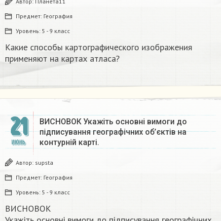
Автор:
Планета11
Предмет:
География
Уровень:
5 - 9 класс
Какие способы картографического изображения
применяют на картах атласа? ​
21
ВИСНОВОК Укажіть основні вимоги до
підписування географічних об’єктів на
контурній карті.​
ИЮНЬ
Автор:
supsta
Предмет:
География
Уровень:
5 - 9 класс
ВИСНОВОК
Укажіть основні вимоги до підписування географічних