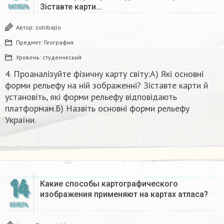
Зіставте карти…
ОКТЯБРЬ
Автор:
sstribajlo
Предмет:
География
Уровень:
студенческий
4. Проаналізуйте фізичну карту світу:А) Які основні
форми рельефу на нiй зображеннi? Зіставте карти й
установіть, які форми рельефу вiдповiдають
платформам.Б) Назвіть основні форми рельефу
України. ​
14
Какие способы картографического
изображения применяют на картах атласа? ​
НОЯБРЬ