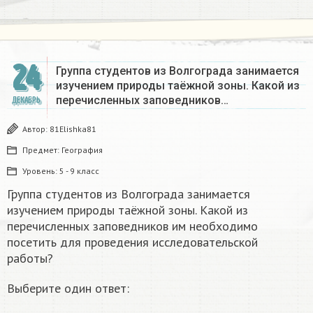
24
Группа студентов из Волгограда занимается
изучением природы таёжной зоны. Какой из
перечисленных заповедников…
ДЕКАБРЬ
Автор:
81Elishka81
Предмет:
География
Уровень:
5 - 9 класс
Группа студентов из Волгограда занимается
изучением природы таёжной зоны. Какой из
перечисленных заповедников им необходимо
посетить для проведения исследовательской
работы?
Выберите один ответ: