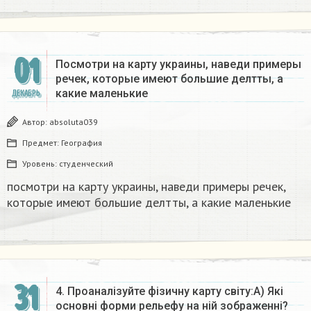
01
Посмотри на карту украины, наведи примеры
речек, которые имеют большие делтты, а
какие маленькие​
ДЕКАБРЬ
Автор:
absoluta039
Предмет:
География
Уровень:
студенческий
посмотри на карту украины, наведи примеры речек,
которые имеют большие делтты, а какие маленькие​
31
4. Проаналізуйте фізичну карту світу:А) Які
основні форми рельефу на нiй зображеннi?