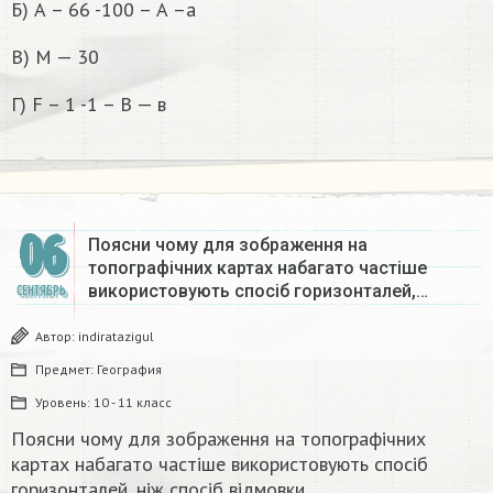
Б) А – 66 -100 – А –а
В) М — 30
Г) F – 1 -1 – В — в
06
Поясни чому для зображення на
топографічних картах набагато частіше
використовують спосіб горизонталей,…
СЕНТЯБРЬ
Автор:
indiratazigul
Предмет:
География
Уровень:
10 - 11 класс
Поясни чому для зображення на топографічних
картах набагато частіше використовують спосіб
горизонталей, ніж спосіб відмовки