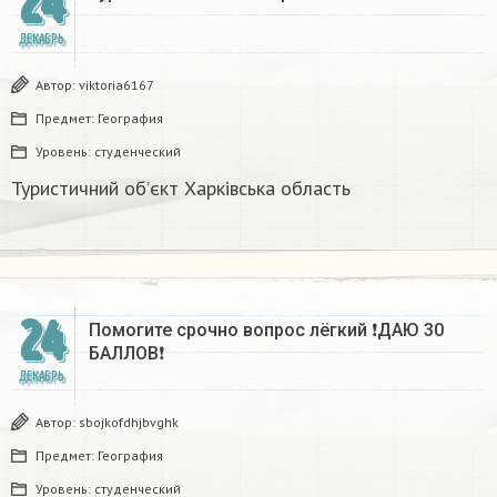
24
ДЕКАБРЬ
Автор:
viktoria6167
Предмет:
География
Уровень:
студенческий
Туристичний об’єкт Харківська область
24
Помогите срочно вопрос лёгкий ❗ДАЮ 30
БАЛЛОВ❗​
ДЕКАБРЬ
Автор:
sbojkofdhjbvghk
Предмет:
География
Уровень:
студенческий