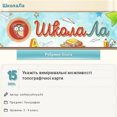
ШколаЛа
Рубрики блога
15
Укажіть вимірювальні можливості
топографічної карти ​
ИЮНЬ
Автор:
serhijvyshnya34
Предмет:
География
Уровень:
5 - 9 класс