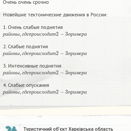
Очень очень срочно
Новейшие тектонические движения в России:
1. Очень слабые поднятия
р
а
й
о
н
ы
,
г
д
е
п
р
о
и
с
х
о
д
и
т
2
−
3
п
р
и
м
е
р
а
р
а
й
о
н
ы
г
д
е
п
р
о
и
с
х
о
д
и
т
п
р
и
м
е
р
а
2. Слабые поднятия
р
а
й
о
н
ы
,
г
д
е
п
р
о
и
с
х
о
д
и
т
2
−
3
п
р
и
м
е
р
а
р
а
й
о
н
ы
г
д
е
п
р
о
и
с
х
о
д
и
т
п
р
и
м
е
р
а
3. Интенсивные поднятия
р
а
й
о
н
ы
,
г
д
е
п
р
о
и
с
х
о
д
и
т
2
−
3
п
р
и
м
е
р
а
р
а
й
о
н
ы
г
д
е
п
р
о
и
с
х
о
д
и
т
п
р
и
м
е
р
а
4. Слабые опускания
р
а
й
о
н
ы
,
г
д
е
п
р
о
и
с
х
о
д
и
т
2
−
3
п
р
и
м
е
р
а
р
а
й
о
н
ы
г
д
е
п
р
о
и
с
х
о
д
и
т
п
р
и
м
е
р
а
Туристичний об’єкт Харківська область