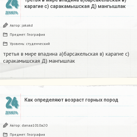
24
карагие с) саракамышская Д) мангышлак​
ДЕКАБРЬ
Автор:
jakakd
Предмет:
География
Уровень:
студенческий
третья в мире впадина а)барсакельская в) карагие с)
саракамышская Д) мангышлак​
24
Как определяют возраст горных пород
ДЕКАБРЬ
Автор:
danaa1010a20
Предмет:
География