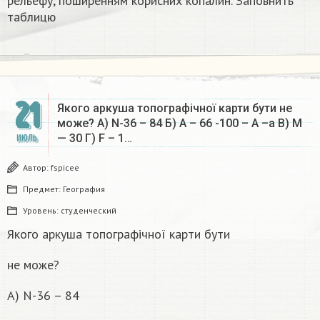
рельефу, поширенням корисних копалин. Заповнить
таблицю
21
Якого аркуша топографічної карти бути не
може? А) N-36 – 84 Б) А – 66 -100 – А –а В) М
— 30 Г) F – 1…
ИЮЛЬ
Автор:
fspicee
Предмет:
География
Уровень:
студенческий
Якого аркуша топографічної карти бути
не може?
А) N-36 – 84