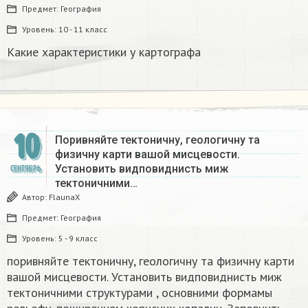
Предмет:
География
Уровень:
10 - 11 класс
Какие характеристики у картографа​
10
Поривняйте тектоничну, геологичну та
физичну карти вашой мисцевости.
Установить видповиднисть миж
СЕНТЯБРЬ
тектоничними…
Автор:
FlaunaX
Предмет:
География
Уровень:
5 - 9 класс
поривняйте тектоничну, геологичну та физичну карти
вашой мисцевости. Установить видповиднисть миж
тектоничними структурами , основними формамы