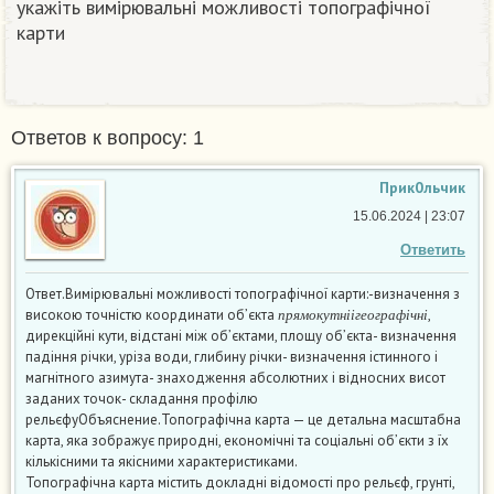
укажіть вимірювальні можливості топографічної
карти
Ответов к вопросу: 1
Прик0льчик
15.06.2024 | 23:07
Ответить
Ответ.Вимірювальні можливості топографічної карти:-визначення з
п
р
я
м
о
к
у
т
н
і
і
г
е
о
г
р
а
ф
і
ч
н
і
високою точністю координати об’єкта
,
п
р
я
м
о
к
у
т
н
і
і
г
е
о
г
р
а
ф
і
ч
н
і
дирекційні кути, відстані між об’єктами, площу об’єкта- визначення
падіння річки, уріза води, глибину річки- визначення істинного і
магнітного азимута- знаходження абсолютних і відносних висот
заданих точок- складання профілю
рельєфуОбъяснение.Топографічна карта — це детальна масштабна
карта, яка зображує природні, економічні та соціальні об’єкти з їх
кількісними та якісними характеристиками.
Топографічна карта містить докладні відомості про рельєф, грунті,