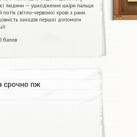
ієї людини — ушкодження шкіри пальця
й потік світло-червоної крові з рани.
ідовність заходів першої допомоги
ії.
0 балов
 срочно пж​