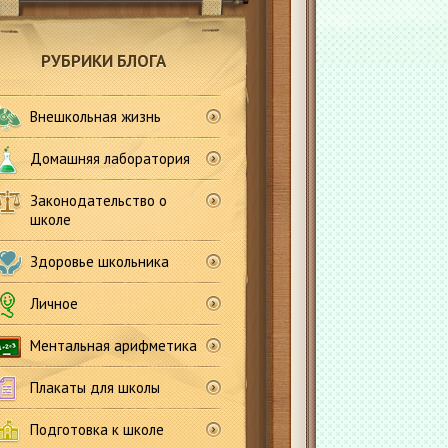
РУБРИКИ БЛОГА
Внешкольная жизнь
Домашняя лаборатория
Законодательство о
школе
Здоровье школьника
Личное
Ментальная арифметика
Плакаты для школы
Подготовка к школе