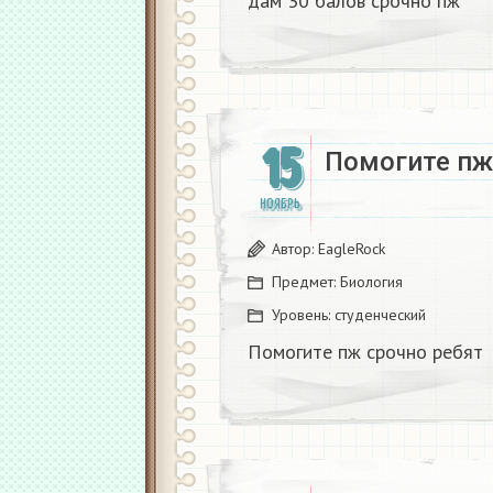
дам 30 балов срочно пж​
15
Помогите пж
НОЯБРЬ
Автор:
EagleRock
Предмет:
Биология
Уровень:
студенческий
Помогите пж срочно ребят