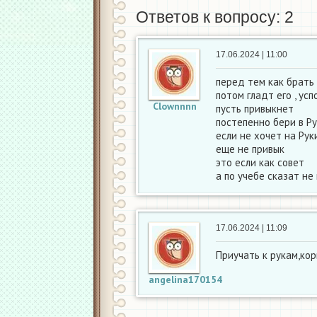
Ответов к вопросу: 2
17.06.2024 | 11:00
перед тем как брать 
потом гладт его , усп
Clownnnn
пусть привыкнет
постепенно бери в Р
если не хочет на Рук
еще не привык
это если как совет
а по учебе сказат не 
17.06.2024 | 11:09
Приучать к рукам,кор
angelina170154