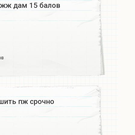
жж дам 15 балов
ов
шить пж срочно​