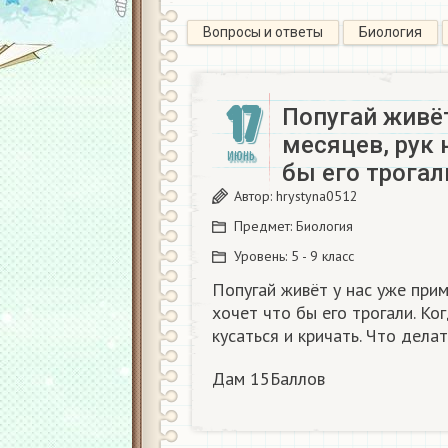
Вопросы и ответы
Биология
17
Попугай живёт
месяцев, рук 
ИЮНЬ
бы его трогал
Автор:
hrystyna0512
Предмет:
Биология
Уровень:
5 - 9 класс
Попугай живёт у нас уже прим
хочет что бы его трогали. Ко
кусаться и кричать. Что делат
Дам 15Баллов