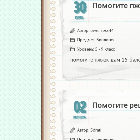
30
Помогите пж
ИЮНЬ
Автор:
owensess44
Предмет:
Биология
Уровень:
5 - 9 класс
помогите пжжж дам 15 бал
02
Помогите ре
ОКТЯБРЬ
Автор:
Sdrati
Предмет:
Биология