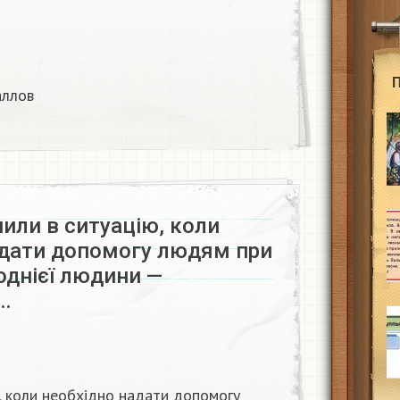
ллов​
пили в ситуацію, коли
адати допомогу людям при
 однієї людини —
…
ю, коли необхідно надати допомогу