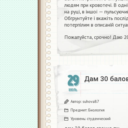
людям при кровотечі. В одн
на руці, в іншої — пульсуючи
Обгрунтуйте і вкажіть посл
потерпілим в описаній ситуац
Пожалуйста, срочно! Даю 2
29
Дам 30 балов
ИЮЛЬ
Автор:
suhova87
Предмет:
Биология
Уровень:
студенческий