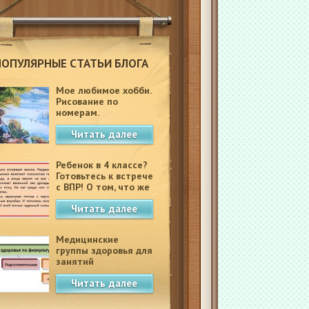
ПОПУЛЯРНЫЕ СТАТЬИ БЛОГА
Мое любимое хобби.
Рисование по
номерам.
Читать далее
Ребенок в 4 классе?
Готовьтесь к встрече
с ВПР! О том, что же
это такое.
Читать далее
Медицинские
группы здоровья для
занятий
физкультурой в
Читать далее
школе