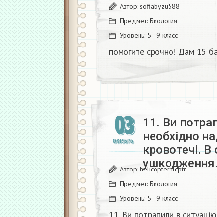
Автор:
sofiabyzu588
Предмет:
Биология
Уровень:
5 - 9 класс
помогите срочно! Дам 15 ба
03
11. Ви потра
необхідно н
ОКТЯБРЬ
кровотечі. В
ушкодження
Автор:
helicopterhlcptr
Предмет:
Биология
Уровень:
5 - 9 класс
11. Ви потрапили в ситуаці