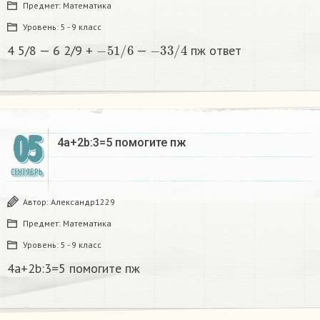
Предмет:
Математика
Уровень:
5 - 9 класс
−
5
1
/
6
−
3
3
/
4
4 5/8 — 6 2/9 +
—
пж ответ
05
4а+2b:3=5 помогите пж
СЕНТЯБРЬ
Автор:
Александр1229
Предмет:
Математика
Уровень:
5 - 9 класс
4а+2b:3=5 помогите пж