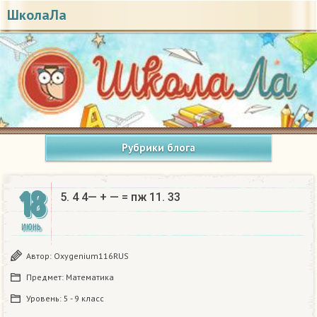
ШколаЛа
Рубрики блога
18
5. 4 4— + — = пж 11. 33
ИЮНЬ
Автор:
Oxygenium116RUS
Предмет:
Математика
Уровень:
5 - 9 класс