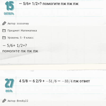
15
— 5/6+ 1/2=? помогите пж пж пж​
ОКТЯБРЬ
Автор:
ssssonay
Предмет:
Математика
Уровень:
5 - 9 класс
— 5/6+ 1/2=?
помогите пж пж пж​
27
−
5
1
/
6
−
3
3
/
4
4 5/8 — 6 2/9 +
—
пж ответ
ИЮЛЬ
Автор:
Bredly22