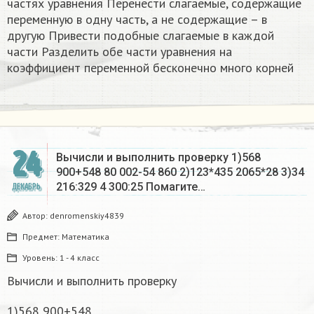
частях уравнения Перенести слагаемые, содержащие
переменную в одну часть, а не содержащие – в
другую Привести подобные слагаемые в каждой
части Разделить обе части уравнения на
коэффициент переменной бесконечно много корней​
24
Вычисли и выполнить проверку 1)568
900+548 80 002-54 860 2)123*435 2065*28 3)34
216:329 4 300:25 Помагите…
ДЕКАБРЬ
Автор:
denromenskiy4839
Предмет:
Математика
Уровень:
1 - 4 класс
Вычисли и выполнить проверку
1)568 900+548