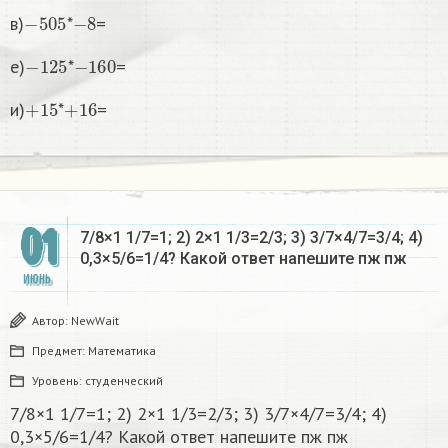
−
505
−
8
в)
*
=
−
125
−
160
е)
*
=
+
15
+
16
и)
*
=
01
7/8×1 1/7=1; 2) 2×1 1/3=2/3; 3) 3/7×4/7=3/4; 4)
0,3×5/6=1/4? Какой ответ напешите пж пж
ИЮНЬ
Автор:
NewWait
Предмет:
Математика
Уровень:
студенческий
7/8×1 1/7=1; 2) 2×1 1/3=2/3; 3) 3/7×4/7=3/4; 4)
0,3×5/6=1/4? Какой ответ напешите пж пж