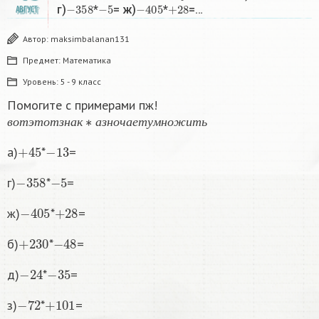
−
358
−
5
−
405
+
28
г)
*
= ж)
*
=…
АВГУСТ
Автор:
maksimbalanan131
Предмет:
Математика
Уровень:
5 - 9 класс
Помогите с примерами пж!
в
о
т
э
т
о
т
з
н
а
к
∗
а
з
н
о
ч
а
е
т
у
м
н
о
ж
и
т
ь
в
о
т
э
т
о
т
з
н
а
к
а
з
н
о
ч
а
е
т
у
м
н
о
ж
и
т
ь
+
45
−
13
а)
*
=
−
358
−
5
г)
*
=
−
405
+
28
ж)
*
=
+
230
−
48
б)
*
=
−
24
−
35
д)
*
=
−
72
+
101
з)
*
=