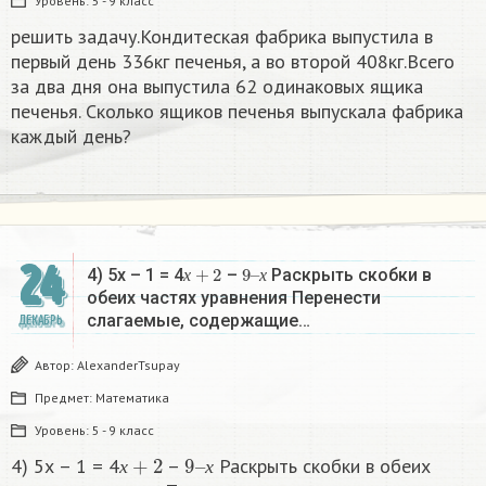
Уровень:
5 - 9 класс
решить задачу.Кондитеская фабрика выпустила в
первый день 336кг печенья, а во второй 408кг.Всего
за два дня она выпустила 62 одинаковых ящика
печенья. Сколько ящиков печенья выпускала фабрика
каждый день?
24
х
+
2
9
х
–
4) 5х – 1 = 4
–
Раскрыть скобки в
х
х
обеих частях уравнения Перенести
слагаемые, содержащие…
ДЕКАБРЬ
Автор:
AlexanderTsupay
Предмет:
Математика
Уровень:
5 - 9 класс
х
+
2
9
х
–
4) 5х – 1 = 4
–
Раскрыть скобки в обеих
х
х