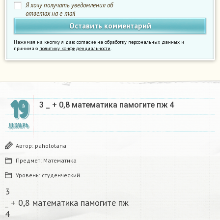
Я хочу получать уведомления об
ответах на e-mail
Нажимая на кнопку я даю согласие на обработку персональных данных и
принимаю
политику конфиденциальности
.
19
3 _ + 0,8 математика памогите пж 4 ​
ДЕКАБРЬ
Автор:
paholotana
Предмет:
Математика
Уровень:
студенческий
3
_ + 0,8 математика памогите пж
4 ​