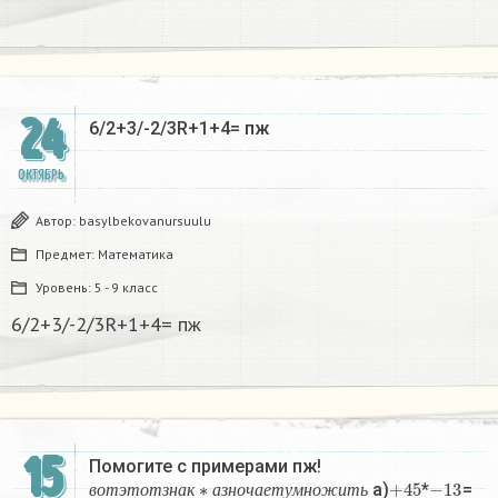
24
6/2+3/-2/3R+1+4= пж​
ОКТЯБРЬ
Автор:
basylbekovanursuulu
Предмет:
Математика
Уровень:
5 - 9 класс
6/2+3/-2/3R+1+4= пж​
15
Помогите с примерами пж!
в
о
т
э
т
о
т
з
н
а
к
∗
а
з
н
о
ч
а
е
т
у
м
н
о
ж
и
т
ь
+
45
−
13
а)
*
=
в
о
т
э
т
о
т
з
н
а
к
а
з
н
о
ч
а
е
т
у
м
н
о
ж
и
т
ь