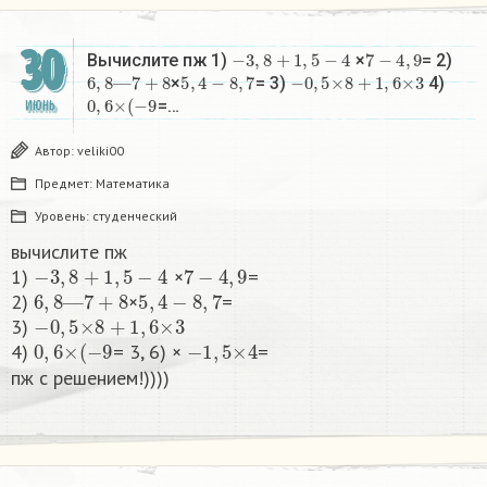
30
−
3
,
8
+
1
,
5
−
4
7
−
4
,
9
Вычислите пж 1)
×
= 2)
6
,
8
—
7
+
8
5
,
4
−
8
,
7
−
0
,
5
×
8
+
1
,
6
×
3
×
= 3)
4)
0
,
6
×
(
−
9
=…
ИЮНЬ
Автор:
veliki00
Предмет:
Математика
Уровень:
студенческий
вычислите пж
−
3
,
8
+
1
,
5
−
4
7
−
4
,
9
1)
×
=
6
,
8
—
7
+
8
5
,
4
−
8
,
7
2)
×
=
−
0
,
5
×
8
+
1
,
6
×
3
3)
0
,
6
×
(
−
9
−
1
,
5
×
4
4)
= 3, 6) ×
=
пж с решением!))))​