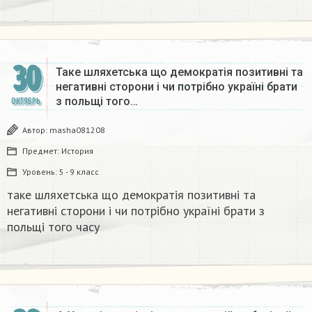
30
Таке шляхетська що демократія позитивні та
негативні сторони і чи потрібно україні брати
з польщі того…
ОКТЯБРЬ
Автор:
masha081208
Предмет:
История
Уровень:
5 - 9 класс
таке шляхетська що демократія позитивні та
негативні сторони і чи потрібно україні брати з
польщі того часу​