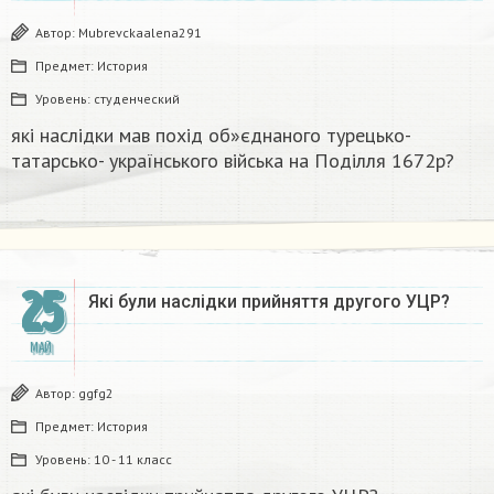
Автор:
Mubrevckaalena291
Предмет:
История
Уровень:
студенческий
які наслідки мав похід об»єднаного турецько-
татарсько- українського війська на Поділля 1672р?
25
Які були наслідки прийняття другого УЦР?
МАЙ
Автор:
ggfg2
Предмет:
История
Уровень:
10 - 11 класс