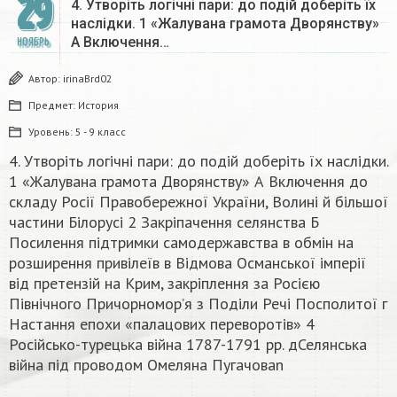
29
4. Утворіть логічні пари: до подій доберіть їх
наслідки. 1 «Жалувана грамота Дворянству»
А Включення…
НОЯБРЬ
Автор:
irinaBrd02
Предмет:
История
Уровень:
5 - 9 класс
4. Утворіть логічні пари: до подій доберіть їх наслідки.
1 «Жалувана грамота Дворянству» А Включення до
складу Росії Правобережної України, Волині й більшої
частини Білорусі 2 Закріпачення селянства Б
Посилення підтримки самодержавства в обмін на
розширення привілеїв в Відмова Османської імперії
від претензій на Крим, закріплення за Росією
Північного Причорномор’я з Поділи Речі Посполитої г
Настання епохи «палацових переворотів» 4
Російсько-турецька війна 1787-1791 рр. дСелянська
війна під проводом Омеляна Пугачоваn​