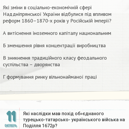
Які зміни в соціально-економічній сфері
Наддніпрянської України відбулися під впливом
реформ 1860–1870-х років у Російській імперії?
А витіснення іноземного капіталу национальним
Б зменшення рівня концентрації виробництва
В зникнення традиційного класу феодального
суспільства – дворянства
Г формування ринку вільнонайманої праці
11
Які наслідки мав похід об»єднаного
турецько-татарсько- українського війська на
Поділля 1672р?
ОКТЯБРЬ