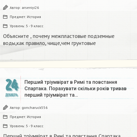
Автор:
arseniyi26
Предмет:
История
Уровень:
5 - 9 класс
Объясните , почему межпластовые подземные
воды,как правило, чище,чем грунтовые​
24
Перший тріумвірат в Римі та повстання
Спартака. Порахувати скільки років тривав
перший тріумвірат та…
ДЕКАБРЬ
Автор:
goncharuck556
Предмет:
История
Уровень:
5 - 9 класс
Перший тріумвірат в Римі та повстання Спартака.