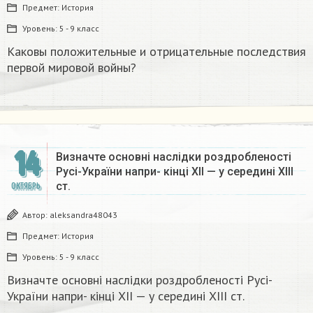
Предмет:
История
Уровень:
5 - 9 класс
Каковы положительные и отрицательные последствия
первой мировой войны?
14
Визначте основні наслідки роздробленості
Русі-України напри- кінці ХII — у середині ХІІІ
ст.​
ОКТЯБРЬ
Автор:
aleksandra48043
Предмет:
История
Уровень:
5 - 9 класс
Визначте основні наслідки роздробленості Русі-
України напри- кінці ХII — у середині ХІІІ ст.​