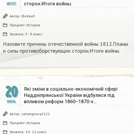
сторон.Итоги войны.
АВГУСТ
Автор:
0le4ka0
Предмет:
История
Уровень:
5 - 9 класс
Назовите причины отечественной войны 1812.Планы
и силы противоборствующих сторон.Итоги войны.
20
Які зміни в соціально-економічній сфері
Наддніпрянської України відбулися під
впливом реформ 1860–1870-х…
ИЮЛЬ
Автор:
cahangirova2121
Предмет:
История
Уровень:
10 - 11 класс