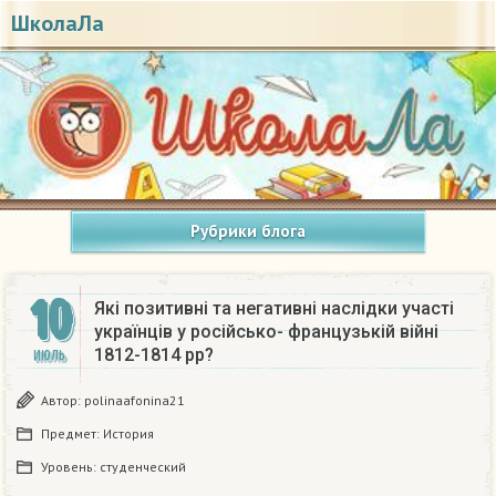
ШколаЛа
Рубрики блога
10
Які позитивні та негативні наслідки участі
українців у російсько- французькій війні
1812-1814 pp?
ИЮЛЬ
Автор:
polinaafonina21
Предмет:
История
Уровень:
студенческий