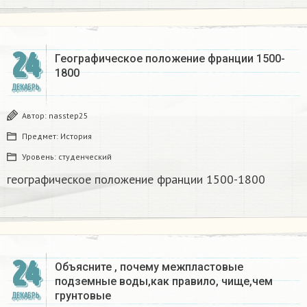
24
Географическое положение франции 1500-
1800​
ДЕКАБРЬ
Автор:
nasstep25
Предмет:
История
Уровень:
студенческий
географическое положение франции 1500-1800​
24
Объясните , почему межпластовые
подземные воды,как правило, чище,чем
грунтовые​
ДЕКАБРЬ