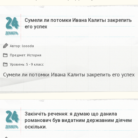
24
Сумели ли потомки Ивана Калиты закрепить
его успех
ДЕКАБРЬ
Автор:
loooda
Предмет:
История
Уровень:
5 - 9 класс
Сумели ли потомки Ивана Калиты закрепить его успех
24
Закінчіть речення: я думаю що данила
романович був видатним державним діячем
оскільки.
ДЕКАБРЬ