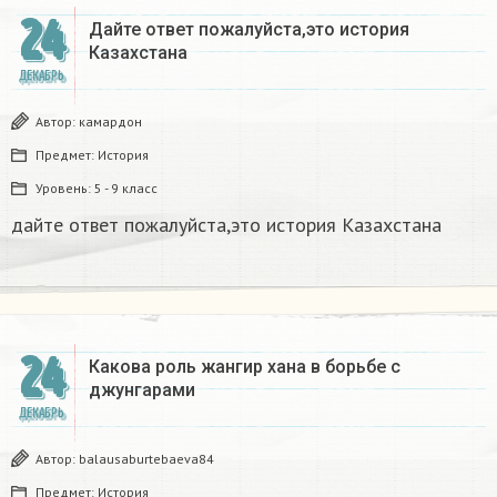
24
Дайте ответ пожалуйста,это история
Казахстана
ДЕКАБРЬ
Автор:
камардон
Предмет:
История
Уровень:
5 - 9 класс
дайте ответ пожалуйста,это история Казахстана
24
Какова роль жангир хана в борьбе с
джунгарами​
ДЕКАБРЬ
Автор:
balausaburtebaeva84
Предмет:
История