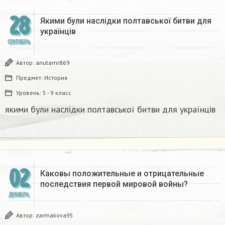
28
Якими були наслідки полтавської битви для
українців
СЕНТЯБРЬ
Автор:
anutamr869
Предмет:
История
Уровень:
5 - 9 класс
якими були наслідки полтавської битви для українців
02
Каковы положительные и отрицательные
последствия первой мировой войны?
ДЕКАБРЬ
Автор:
zarmakova95