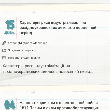
15
Характерні риси індустріалізації на
західноукраїнських землях в повоєнний
період
ДЕКАБРЬ
Автор:
gfdjgfjudcbkdadkpkgc
Предмет:
История
Уровень:
студенческий
Характерні риси індустріалізації на
західноукраїнських землях в повоєнний період
04
Назовите причины отечественной войны
1812.Планы и силы противоборствующих