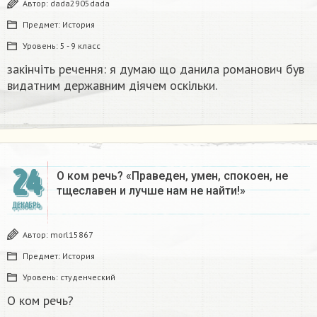
Автор:
dada2905dada
Предмет:
История
Уровень:
5 - 9 класс
закінчіть речення: я думаю що данила романович був
видатним державним діячем оскільки.
24
О ком речь? «Праведен, умен, спокоен, не
тщеславен и лучше нам не найти!»
ДЕКАБРЬ
Автор:
morl15867
Предмет:
История
Уровень:
студенческий
О ком речь?