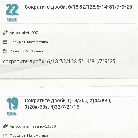
22
Сократите дроби: 6/18;32/128;5*14*81/7*9*25​
АВГУСТ
Автор:
ghytq007
Предмет:
Математика
Уровень:
5 - 9 класс
сократите дроби: 6/18;32/128;5*14*81/7*9*25​
19
Сократите дроби 1)18/300, 2)44/880,
3)20а/60а, 4)32•7/21•16 ​
ИЮЛЬ
Автор:
rasulhasanov13560
Предмет:
Математика