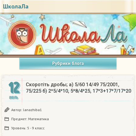
ШколаЛа
Рубрики блога
12
Скоротіть дробы; а) 5/60 14/49 75/2001,
75/225 б) 2*5/4*10, 5*8/4*25, 17*3+17*7/17*20​
ИЮЛЬ
Автор:
lanazhiba1
Предмет:
Математика
Уровень:
5 - 9 класс