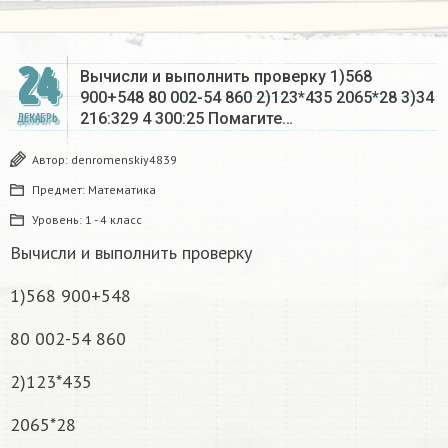
24
Вычисли и выполнить проверку 1)568
900+548 80 002-54 860 2)123*435 2065*28 3)34
216:329 4 300:25 Помагите…
ДЕКАБРЬ
Автор:
denromenskiy4839
Предмет:
Математика
Уровень:
1 - 4 класс
Вычисли и выполнить проверку
1)568 900+548
80 002-54 860
2)123*435
2065*28