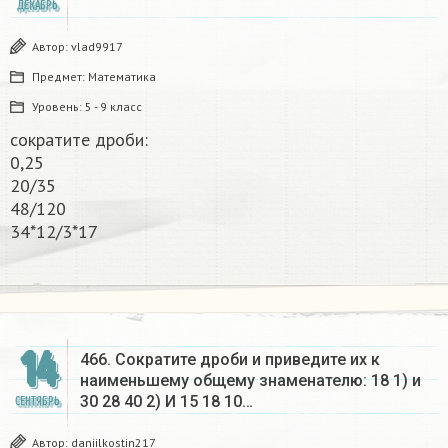
ДЕКАБРЬ
Автор:
vlad9917
Предмет:
Математика
Уровень:
5 - 9 класс
сократите дроби:
0,25
20/35
48/120
34*12/3*17​
14
466. Сократите дроби и приведите их к
наименьшему общему знаменателю: 18 1) и
30 28 40 2) И 15 18 10…
СЕНТЯБРЬ
Автор:
daniilkostin217