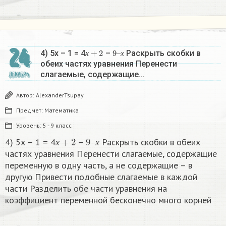
24
х
+
2
9
х
–
4) 5х – 1 = 4
–
Раскрыть скобки в
х
х
обеих частях уравнения Перенести
слагаемые, содержащие…
ДЕКАБРЬ
Автор:
AlexanderTsupay
Предмет:
Математика
Уровень:
5 - 9 класс
х
+
2
9
х
–
4) 5х – 1 = 4
–
Раскрыть скобки в обеих
х
х
частях уравнения Перенести слагаемые, содержащие
переменную в одну часть, а не содержащие – в
другую Привести подобные слагаемые в каждой
части Разделить обе части уравнения на
коэффициент переменной бесконечно много корней​