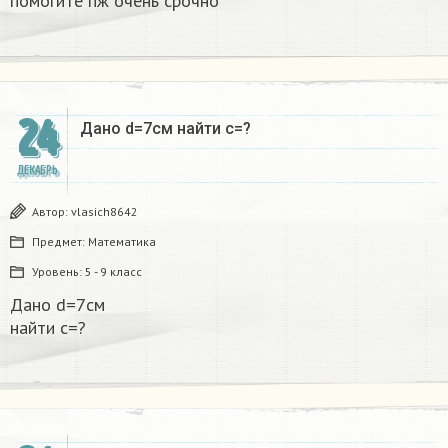
помогите пж очень срочно​
24
Дано d=7см найти с=?​
ДЕКАБРЬ
Автор:
vlasich8642
Предмет:
Математика
Уровень:
5 - 9 класс
Дано d=7см
найти с=?​