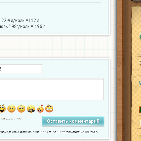
 22,4 л/моль =112 л
моль * 98г/моль = 196 г
ах на e-mail
у персональных данных и принимаю
политику конфиденциальности
.