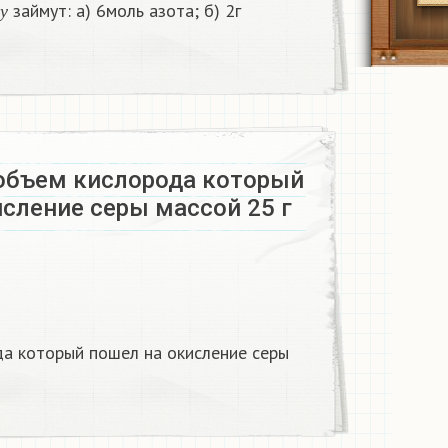
займут: а) 6моль азота; б) 2г
у
объем кислорода который
сление серы массой 25 г
а который пошел на окисление серы