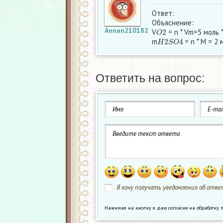
Ответ:
Объяснение:
O
2
Annan210182
V
= n * Vm=5 моль *
H
2
S
O
4
m
= n * M = 2 
Ответить на вопрос:
Я хочу получать уведомления об ответ
Нажимая на кнопку я даю согласие на обработк