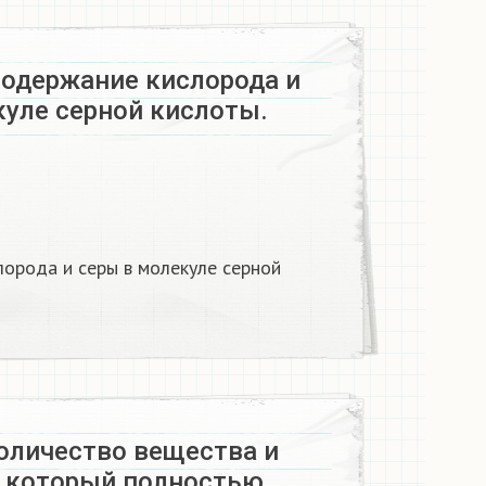
содержание кислорода и
уле серной кислоты. ​
лорода и серы в молекуле серной
оличество вещества и
, который полностью