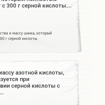
 с 300 г серной кислоты….
тва и массу цинка, который
0 г серной кислоты. ​
массу азотной кислоты,
зуется при
вии серной кислоты с
а…