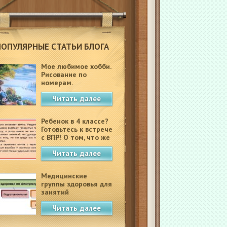
ПОПУЛЯРНЫЕ СТАТЬИ БЛОГА
Мое любимое хобби.
Рисование по
номерам.
Читать далее
Ребенок в 4 классе?
Готовьтесь к встрече
с ВПР! О том, что же
это такое.
Читать далее
Медицинские
группы здоровья для
занятий
физкультурой в
Читать далее
школе