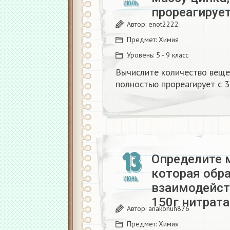
ИЮЛЬ
прореагирует
Автор:
enot2222
Предмет:
Химия
Уровень:
5 - 9 класс
Вычислите количество вещес
полностью прореагирует с 30
13
Определите 
которая обра
ИЮНЬ
взаимодейст
150г нитрат
Автор:
anakonuh876
Предмет:
Химия