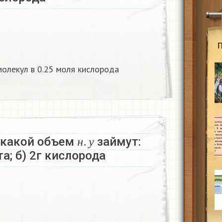
молекул в 0.25 моля кислорода
н
.
у
 какой объем
займут:
н
у
та; б) 2г кислорода
у