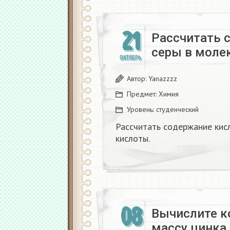
21
Рассчитать 
серы в молек
ОКТЯБРЬ
Автор:
Yanazzzz
Предмет:
Химия
Уровень:
студенческий
Рассчитать содержание кис
кислоты. ​
08
Вычислите к
массу цинка