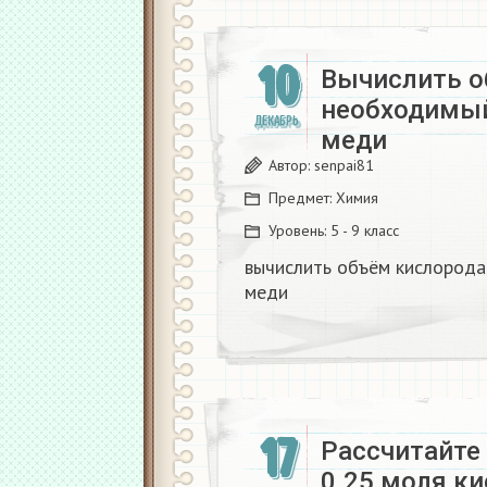
10
Вычислить о
необходимый
ДЕКАБРЬ
меди
Автор:
senpai81
Предмет:
Химия
Уровень:
5 - 9 класс
вычислить объём кислорода 
меди
17
Рассчитайте 
0.25 моля к