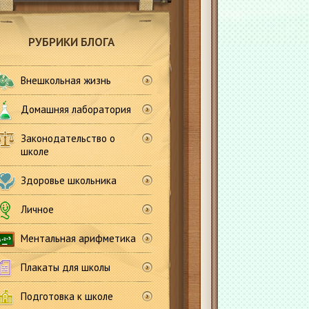
РУБРИКИ БЛОГА
Внешкольная жизнь
Домашняя лаборатория
Законодательство о
школе
Здоровье школьника
Личное
Ментальная арифметика
Плакаты для школы
Подготовка к школе