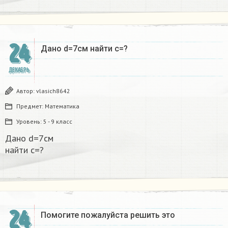
24
Дано d=7см найти с=?​
ДЕКАБРЬ
Автор:
vlasich8642
Предмет:
Математика
Уровень:
5 - 9 класс
Дано d=7см
найти с=?​
24
Помогите пожалуйста решить это