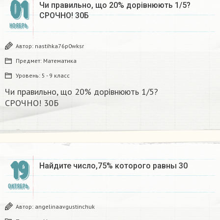
01
Чи правильно, що 20% дорівнюють 1/5?
СРОЧНО! 30Б​
НОЯБРЬ
Автор:
nastihka76p0wksr
Предмет:
Математика
Уровень:
5 - 9 класс
Чи правильно, що 20% дорівнюють 1/5?
СРОЧНО! 30Б​
19
Найдите число,75% которого равны 30
ОКТЯБРЬ
Автор:
angelinaavgustinchuk