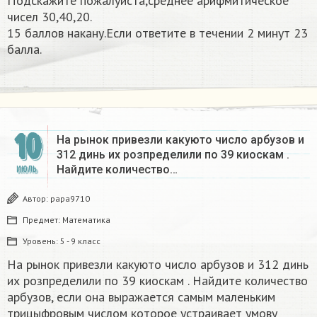
Подскажите пожалуйста,среднее арифмитическое
чисел 30,40,20.
15 баллов накану.Если ответите в течении 2 минут 23
балла.​
10
На рынок привезли какуюто число арбузов и
312 динь их розпределили по 39 киоскам .
Найдите количество…
ИЮЛЬ
Автор:
papa9710
Предмет:
Математика
Уровень:
5 - 9 класс
На рынок привезли какуюто число арбузов и 312 динь
их розпределили по 39 киоскам . Найдите количество
арбузов, если она выражается самым маленьким
трицыфровым числом которое устраивает умову