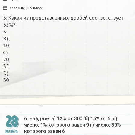
Уровень:
5 - 9 класс
3. Какая из представленных дробей соответствует
35%?
3
В);
10
C)
20
35
D)
30​
28
6. Найдите: а) 12% от 300; б) 15% от 6. в)
число, 1% которого равен 9 г) число, 30%
которого равен 6​
ОКТЯБРЬ