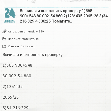
24
Вычисли и выполнить проверку 1)568
900+548 80 002-54 860 2)123*435 2065*28 3)34
216:329 4 300:25 Помагите…
ДЕКАБРЬ
Автор:
denromenskiy4839
Предмет:
Математика
Уровень:
1 - 4 класс
Вычисли и выполнить проверку
1)568 900+548
80 002-54 860
2)123*435
2065*28
3)34 216:329