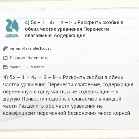
24
х
+
2
9
х
–
4) 5х – 1 = 4
–
Раскрыть скобки в
х
х
обеих частях уравнения Перенести
слагаемые, содержащие…
ДЕКАБРЬ
Автор:
AlexanderTsupay
Предмет:
Математика
Уровень:
5 - 9 класс
х
+
2
9
х
–
4) 5х – 1 = 4
–
Раскрыть скобки в обеих
х
х
частях уравнения Перенести слагаемые, содержащие
переменную в одну часть, а не содержащие – в
другую Привести подобные слагаемые в каждой
части Разделить обе части уравнения на
коэффициент переменной бесконечно много корней​