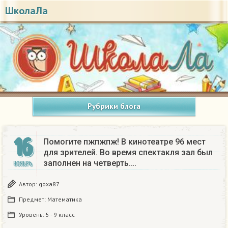
ШколаЛа
Рубрики блога
16
Помогите пжпжпж! В кинотеатре 96 мест
для зрителей. Во время спектакля зал был
заполнен на четверть….
НОЯБРЬ
Автор:
goxa87
Предмет:
Математика
Уровень:
5 - 9 класс