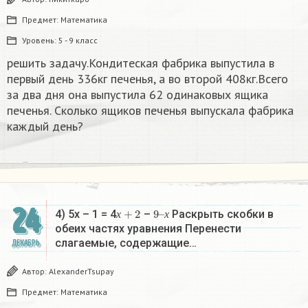
Предмет:
Математика
Уровень:
5 - 9 класс
решить задачу.Кондитеская фабрика выпустила в
первый день 336кг печенья, а во второй 408кг.Всего
за два дня она выпустила 62 одинаковых ящика
печенья. Сколько ящиков печенья выпускала фабрика
каждый день?
24
х
+
2
9
х
–
4) 5х – 1 = 4
–
Раскрыть скобки в
х
х
обеих частях уравнения Перенести
слагаемые, содержащие…
ДЕКАБРЬ
Автор:
AlexanderTsupay
Предмет:
Математика