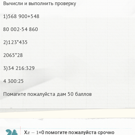
Вычисли и выполнить проверку
1)568 900+548
80 002-54 860
2)123*435
2065*28
3)34 216:329
4 300:25
Помагите пожалуйста дам 50 баллов
x
−
1
X
=0 помогите пожалуйста срочно