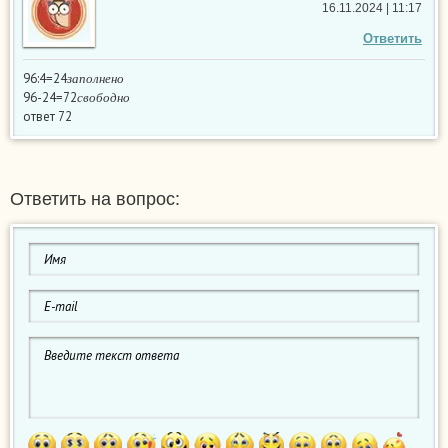
16.11.2024 | 11:17
Ответить
з
а
п
о
л
н
е
н
о
96:4=24
с
в
о
б
о
д
н
о
з
а
п
о
л
н
е
н
о
96-24=72
с
в
о
б
о
д
н
о
ответ 72
Ответить на вопрос: