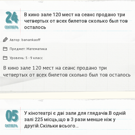
24
В кино зале 120 мест на сеанс продано три
четвертых от всех билетов сколько был тов
осталось
СЕНТЯБРЬ
Автор:
banankaoff
Предмет:
Математика
Уровень:
5 - 9 класс
В кино зале 120 мест на сеанс продано три
четвертых от всех билетов сколько был тов осталось
05
У кінотеатрі є дві зали для глядачів.В одній
залі 225 місць,що в 3 рази менше ніж у
другій.Скільки всього…
ОКТЯБРЬ