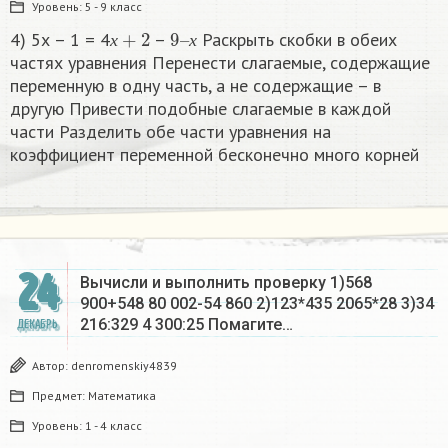
Уровень:
5 - 9 класс
х
+
2
9
х
–
4) 5х – 1 = 4
–
Раскрыть скобки в обеих
х
х
частях уравнения Перенести слагаемые, содержащие
переменную в одну часть, а не содержащие – в
другую Привести подобные слагаемые в каждой
части Разделить обе части уравнения на
коэффициент переменной бесконечно много корней​
24
Вычисли и выполнить проверку 1)568
900+548 80 002-54 860 2)123*435 2065*28 3)34
216:329 4 300:25 Помагите…
ДЕКАБРЬ
Автор:
denromenskiy4839
Предмет:
Математика
Уровень:
1 - 4 класс