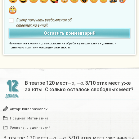
Я хочу получать уведомления об
ответах на e-mail
Нажимая на кнопку я даю согласие на обработку персональных данных и
принимаю
политику конфиденциальности
.
12
−
о
,
−
а
В театре 120 мест
. 3/10 этих мест уже
о
а
заняты. Сколько осталось свободных мест?
ДЕКАБРЬ
Автор:
kurbanaslanov
Предмет:
Математика
Уровень:
студенческий
−
о
,
−
а
В театре 120 мест
. 3/10 этих мест уже заняты.