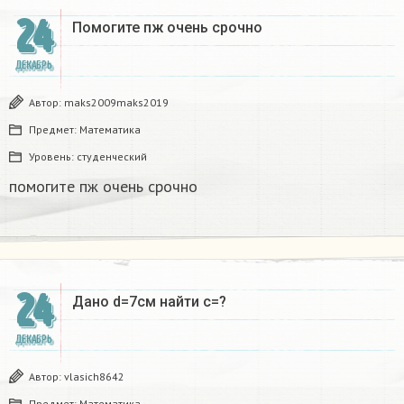
24
Помогите пж очень срочно​
ДЕКАБРЬ
Автор:
maks2009maks2019
Предмет:
Математика
Уровень:
студенческий
помогите пж очень срочно​
24
Дано d=7см найти с=?​
ДЕКАБРЬ
Автор:
vlasich8642
Предмет:
Математика