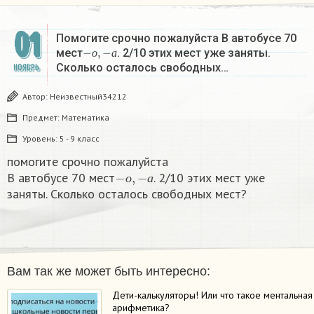
01
Помогите срочно пожалуйста В автобусе 70
−
о
,
−
а
мест
. 2/10 этих мест уже заняты.
о
а
Сколько осталось свободных…
НОЯБРЬ
Автор:
Неизвестный34212
Предмет:
Математика
Уровень:
5 - 9 класс
помогите срочно пожалуйста
−
о
,
−
а
В автобусе 70 мест
. 2/10 этих мест уже
о
а
заняты. Сколько осталось свободных мест?
Вам так же может быть интересно:
Дети-калькуляторы! Или что такое ментальная
арифметика?