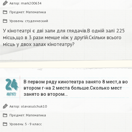
Автор:
mark200634
Предмет:
Математика
Уровень:
студенческий
У кінотеатрі є дві зали для глядачів.В одній залі 225
місць,що в 3 рази менше ніж у другій.Скільки всього
місць у двох залах кінотеатру?
24
В первом ряду кинотеатра занято 8 мест,а во
втором г-на 2 места больше.Сколько мест
занято во втором…
АВГУСТ
Автор:
olavasulchuk10
Предмет:
Математика
Уровень:
5 - 9 класс