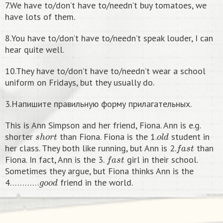
7.We have to/don’t have to/needn’t buy tomatoes, we
have lots of them.
8.You have to/don’t have to/needn’t speak louder, I can
hear quite well.
10.They have to/don’t have to/needn’t wear a school
uniform on Fridays, but they usually do.
3.Напишите правильную форму прилагательных.
This is Ann Simpson and her friend, Fiona. Ann is e.g.
s
h
o
r
t
o
l
d
shorter
than Fiona. Fiona is the 1.
student in
f
a
s
t
her class. They both like running, but Ann is 2.
than
f
a
s
t
Fiona. In fact, Ann is the 3.
girl in their school.
Sometimes they argue, but Fiona thinks Ann is the
g
o
o
d
4…………
friend in the world.