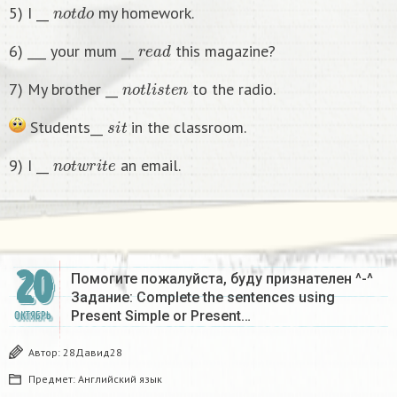
n
o
t
d
o
5) I __
my homework.
r
e
a
d
6) ___ your mum __
this magazine?
n
o
t
l
i
s
t
e
n
7) My brother __
to the radio.
s
i
t
Students__
in the classroom.
n
o
t
w
r
i
t
e
9) I __
an email.
20
Помогите пожалуйста, буду признателен ^-^
Задание: Complete the sentences using
Present Simple or Present…
ОКТЯБРЬ
Автор:
28Давид28
Предмет:
Английский язык