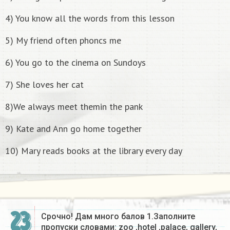
4) You know all the words from this lesson
5) My friend often phoncs me
6) You go to the cinema on Sundoys
7) She loves her cat
8)We always meet themin the pank
9) Kate and Ann go home together
10) Mary reads books at the library every day
23
Срочно! Дам много балов 1.Заполните
пропуски словами: zoo ,hotel ,palace, gallery,