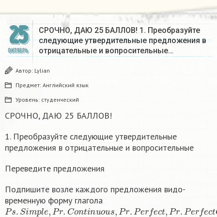
25
СРОЧНО, ДАЮ 25 БАЛЛОВ! 1. Преобразуйте
следующие утвердительные предложения в
отрицательные и вопросительные…
ОКТЯБРЬ
Автор:
Lylian
Предмет:
Английский язык
Уровень:
студенческий
СРОЧНО, ДАЮ 25 БАЛЛОВ!
1. Преобразуйте следующие утвердительные
предложения в отрицательные и вопросительные
Переведите предложения
Подпишите возле каждого предложения видо-
временную форму глагола
P
s
.
S
i
m
p
l
e
,
P
r
.
C
o
n
t
i
n
u
o
u
s
,
P
r
.
P
e
r
f
e
c
t
,
P
r
.
P
e
r
f
e
c
t
C
o
n
t