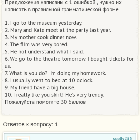
Предложения написаны с 1 ошибкой , нужно их
написать в правильной грамматической форме.
1. I go to the museum yesterday.
2. Mary and Kate meet at the party last year.
3. My mother cook dinner now.
4. The film was very bored.
5. He not understand what I said.
6. We go to the theatre tomorrow. I bought tickets for
us.
7. What is you do? I’m doing my homework.
8. I usually went to bed at 10 o’clock.
9. My friend have a big house.
10. I really like you skirt! He’s very trendy.
Пожалуйста помогите 30 баллов​
Ответов к вопросу: 1
scolly235