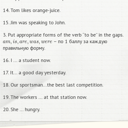
14. Tom likes orange-juice.
15. Jim was speaking to John.
3. Put appropriate forms of the verb “to be” in the gaps.
a
m
,
i
s
,
a
r
e
,
w
a
s
,
w
e
r
e
– по 1 баллу за каждую
правильную форму.
16. I … a student now.
17. It… a good day yesterday.
18. Our sportsman…the best last competition.
19. The workers … at that station now.
20. She … hungry.