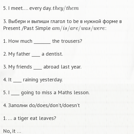
t
h
e
y
/
t
h
e
m
5. I meet…. every day.
3. Выбери и выпиши глагол to be в нужной форме в
a
m
/
i
s
/
a
r
e
/
w
a
s
/
w
e
r
e
Present /Past Simple
:
1. How much ________ the trousers?
2. My father ____ a dentist.
3. My friends ____ abroad last year.
4. It ____ raining yesterday.
5. I ____ going to miss a Maths lesson.
4. Заполни do/does/don’t/doesn’t
1. … a tiger eat leaves?
No, it …