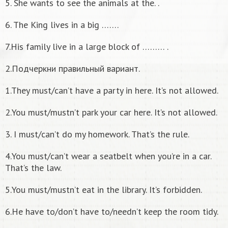
5. She wants to see the animals at the. .
6. The Кing lives in a big …….
7.His family live in a large block of ……… .
2.Подчеркни правильный вариант.
1.They must/can’t have a party in here. It’s not allowed.
2.You must/mustn’t park your car here. It’s not allowed.
3. I must/can’t do my homework. That’s the rule.
4.You must/can’t wear a seatbelt when you’re in a car.
That’s the law.
5.You must/mustn’t eat in the library. It’s forbidden.
6.He have to/don’t have to/needn’t keep the room tidy.