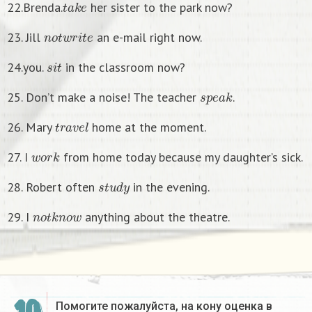
22.Brenda.
her sister to the park now?
n
o
t
w
r
i
t
e
23. Jill
an e-mail right now.
s
i
t
24.you.
in the classroom now?
s
p
e
a
k
25. Don’t make a noise! The teacher
.
t
r
a
v
e
l
26. Mary
home at the moment.
w
o
r
k
27. I
from home today because my daughter’s sick.
s
t
u
d
y
28. Robert often
in the evening.
n
o
t
k
n
o
w
29. I
anything about the theatre.
Помогите пожалуйста, на кону оценка в