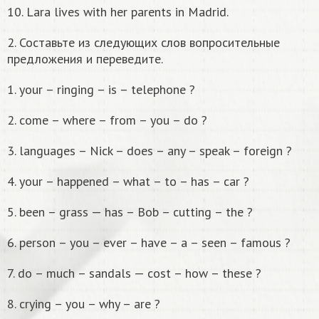
10. Lara lives with her parents in Madrid.
2. Составьте из следующих слов вопросительные
предложения и переведите.
1. your – ringing – is – telephone ?
2. come – where – from – you – do ?
3. languages – Nick – does – any – speak – foreign ?
4. your – happened – what – to – has – car ?
5. been – grass — has – Bob – cutting – the ?
6. person – you – ever – have – a – seen – famous ?
7. do – much – sandals — cost – how – these ?
8. crying – you – why – are ?