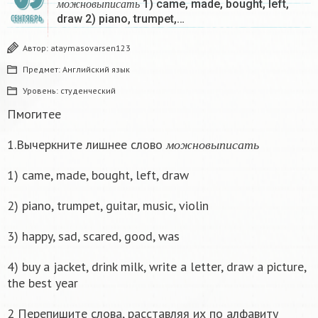
1) came, made, bought, left,
м
о
ж
н
о
в
ы
п
и
с
а
т
ь
draw 2) piano, trumpet,…
СЕНТЯБРЬ
Автор:
ataymasovarsen123
Предмет:
Английский язык
Уровень:
студенческий
Пмогитее
м
о
ж
н
о
в
ы
п
и
с
а
т
ь
1.Вычеркните лишнее слово
м
о
ж
н
о
в
ы
п
и
с
а
т
ь
1) came, made, bought, left, draw
2) piano, trumpet, guitar, music, violin
3) happy, sad, scared, good, was
4) buy a jacket, drink milk, write a letter, draw a picture,
the best year
2 Перепишите слова, расставляя их по алфавиту