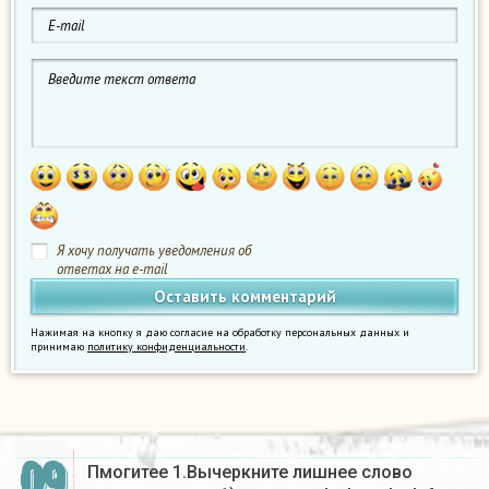
Я хочу получать уведомления об
ответах на e-mail
Нажимая на кнопку я даю согласие на обработку персональных данных и
принимаю
политику конфиденциальности
.
09
Пмогитее 1.Вычеркните лишнее слово
м
о
ж
н
о
в
ы
п
и
с
а
т
ь