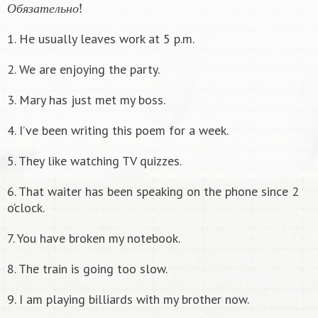
О
б
я
з
а
т
е
л
ь
н
о
!
О
б
я
з
а
т
е
л
ь
н
о
1. He usually leaves work at 5 p.m.
2. We are enjoying the party.
3. Mary has just met my boss.
4. I’ve been writing this poem for a week.
5. They like watching TV quizzes.
6. That waiter has been speaking on the phone since 2
o’clock.
7. You have broken my notebook.
8. The train is going too slow.
9. I am playing billiards with my brother now.