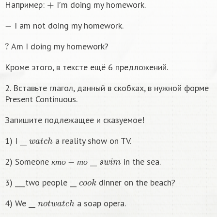
Например:
I′m doing my homework.
−
I am not doing my homework.
?
Am I doing my homework?
Кроме этого, в тексте ещё 6 предложений.
2. Вставьте глагол, данный в скобках, в нужной форме
Present Continuous.
Запишите подлежащее и сказуемое!
w
a
t
c
h
1) I __
a reality show on TV.
к
т
о
−
т
о
s
w
i
m
2) Someone
__
in the sea.
к
т
о
т
о
c
o
o
k
3) ___two people __
dinner on the beach?
n
o
t
w
a
t
c
h
4) We __
a soap opera.