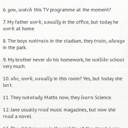
y
o
u
,
w
a
t
c
h
6.
this TV programme at the moment?
w
o
r
k
,
u
s
u
a
l
l
y
7. My father
in the office, but today he
w
o
r
k
at home.
n
o
t
t
r
a
i
n
t
r
a
i
n
,
a
l
w
a
y
s
8. The boys
in the stadium, they
in the park.
d
o
n
o
t
l
i
k
e
9. My brother never
his homework, he
school
very much.
s
h
e
,
w
o
r
k
,
u
s
u
a
l
l
y
10.
in this room? Yes, but today she
isn’t.
n
o
t
s
t
u
d
y
l
e
a
r
n
11. They
Maths now, they
Science.
r
e
a
d
12. Jane usually
music magazines, but now she
r
e
a
d
a novel.
r
u
n