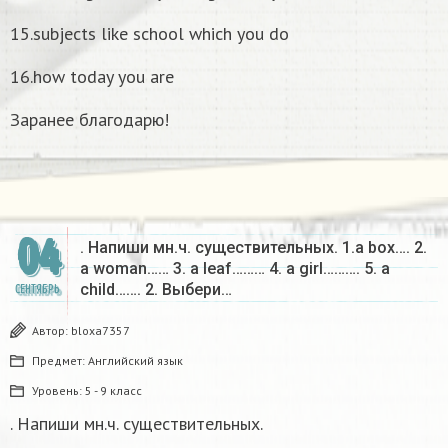
15.subjects like school which you do
16.how today you are
Заранее благодарю!
04
. Напиши мн.ч. существительных. 1.а box…. 2.
а woman…… 3. а leaf……… 4. а girl………. 5. а
child……. 2. Выбери…
СЕНТЯБРЬ
Автор:
bloxa7357
Предмет:
Английский язык
Уровень:
5 - 9 класс
. Напиши мн.ч. существительных.