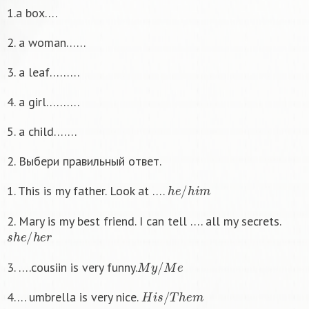
1.а box….
2. а woman……
3. а leaf………
4. а girl……….
5. а child…….
2. Выбери правильный ответ.
h
e
/
h
i
m
1. This is my father. Look at ….
2. Mary is my best friend. I can tell …. all my secrets.
s
h
e
/
h
e
r
M
y
/
M
e
3. ….cousiin is very funny.
H
i
s
/
T
h
e
m
4…. umbrella is very nice.