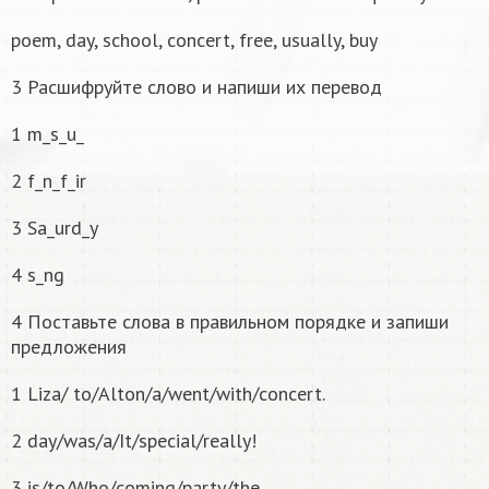
poem, day, school, concert, free, usually, buy
3 Расшифруйте слово и напиши их перевод
1 m_s_u_
2 f_n_f_ir
3 Sa_urd_y
4 s_ng
4 Поставьте слова в правильном порядке и запиши
предложения
1 Liza/ to/Alton/a/went/with/concert.
2 day/was/a/It/special/really!
3 is/to/Who/coming/party/the.