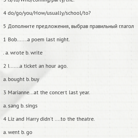
4 do/go/you/How/usually/school/to?
5 Дополните предложения, выбрав правильный глагол
1 Bob…….a poem last night.
. a. wrote b. write
2 I…….a ticket an hour ago.
a. bought b. buy
3 Marianne…at the concert last year.
a. sang b. sings
4 Liz and Harry didn’t ….to the theatre.
a. went b. go