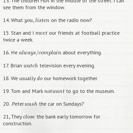
13. The children
in the middle of the street. I can
see them from the window.
y
o
u
,
l
i
s
t
e
n
14. What
on the radio now?
m
e
e
t
15. Stan and I
our friends at football practice
twice a week.
a
l
w
a
y
s
/
c
o
m
p
l
a
i
n
16. Не
about everything.
w
a
t
c
h
17. Brian
television every evening.
d
o
18. We usually
our homework together.
n
o
t
w
a
n
t
19. Tom and Mark
to go to the museum.
w
a
s
h
20. .Peter.
the car on Sundays?
c
l
o
s
e
21, They
the bank early tomorrow for
construction.
t
a
k
e