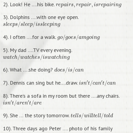
r
e
p
a
i
r
s
,
r
e
p
a
i
r
,
i
s
r
e
p
a
i
r
i
n
g
2). Look! He ….his bike.
3). Dolphins ….with one eye open.
s
l
e
e
p
s
/
s
l
e
e
p
/
i
s
s
l
e
e
p
i
n
g
g
o
/
g
o
e
s
/
a
m
g
o
i
n
g
4). I often ….for a walk.
5). My dad ….TV every evening.
w
a
t
c
h
/
w
a
t
c
h
e
s
/
i
s
w
a
t
c
h
i
n
g
d
o
e
s
/
i
s
/
c
a
n
6). What ….she doing?
i
s
n
′
t
/
c
a
n
′
t
/
c
a
n
7). Dennis can sing but he….draw.
8). There’s a sofa in my room but there ….any chairs.
i
s
n
′
t
/
a
r
e
n
′
t
/
a
r
e
t
e
l
l
s
/
w
i
l
l
t
e
l
l
/
t
o
l
d
9). She … the story tomorrow.
10). Three days ago Peter …. photo of his family
t
a
k
e
,
t
a
k
e
s
.
t
o
o
k