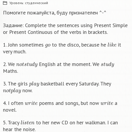
Уровень:
студенческий
Помогите пожалуйста, буду признателен ^-^
Задание: Complete the sentences using Present Simple
or Present Continuous of the verbs in brackets.
g
o
l
i
k
e
1. John sometimes
to the disco, because he
it
very much.
n
o
t
s
t
u
d
y
s
t
u
d
y
2. We
English at the moment. We
Maths.
p
l
a
y
3. The girls
basketball every Saturday. They
n
o
t
p
l
a
y
now.
w
r
i
t
e
w
r
i
t
e
4. I often
poems and songs, but now
a
novel.
l
i
s
t
e
n
5. Tracy
to her new CD on her walkman. I can
hear the noise.