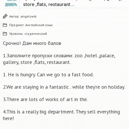
store ,flats, restaurant….
ДЕКАБРЬ
Автор:
angelswik
Предмет:
Английский язык
Уровень:
студенческий
Срочно! Дам много балов
1.Заполните пропуски словами: zoo ,hotel ,palace,
gallery, store ,flats, restaurant.
1. He is hungry. Can we go to a fast food.
2.We are staying in a fantastic . while they’re on holiday.
3.There are lots of works of art in the.
4.This is a really big department. They sell everything
here!