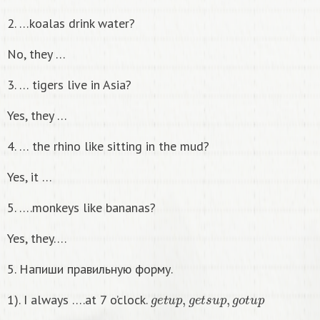
2. …koalas drink water?
No, they …
3. … tigers live in Asia?
Yes, they …
4. … the rhino like sitting in the mud?
Yes, it …
5. ….monkeys like bananas?
Yes, they….
5. Напиши правильную форму.
g
e
t
u
p
,
g
e
t
s
u
p
,
g
o
t
u
p
1). I always ….at 7 o’clock.