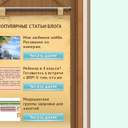
ПОПУЛЯРНЫЕ СТАТЬИ БЛОГА
Мое любимое хобби.
Рисование по
номерам.
Читать далее
Ребенок в 4 классе?
Готовьтесь к встрече
с ВПР! О том, что же
это такое.
Читать далее
Медицинские
группы здоровья для
занятий
физкультурой в
Читать далее
школе