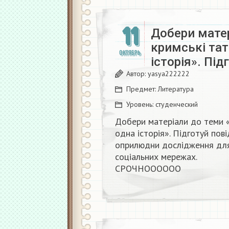
11
Добери матер
кримські тат
ОКТЯБРЬ
iсторiя». Пі
Автор:
yasya222222
Предмет:
Литература
Уровень:
студенческий
Добери матеріали до теми «У
одна iсторiя». Підготуй пов
оприлюдни дослідження для
соціальних мережах.
СРОЧНОООООО​