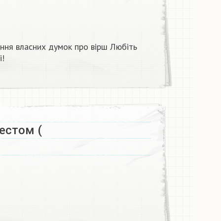
ння власних думок про вірш Любіть
!​
естом (​