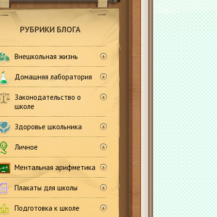
РУБРИКИ БЛОГА
Внешкольная жизнь
Домашняя лаборатория
Законодательство о
школе
Здоровье школьника
Личное
Ментальная арифметика
Плакаты для школы
Подготовка к школе