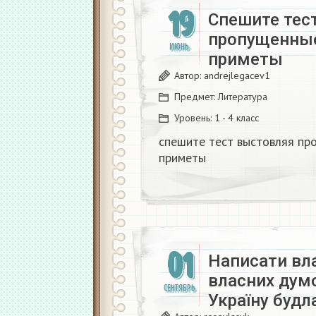
19
Спешите тес
пропущенные
ИЮНЬ
приметы​
Автор:
andrejlegacev1
Предмет:
Литература
Уровень:
1 - 4 класс
спешите тест выстовляя пр
приметы​
01
Написати вл
власних дум
СЕНТЯБРЬ
Україну будла