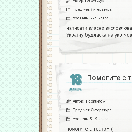
Автор:
rosevlasyk
Предмет:
Литература
Уровень:
5 - 9 класс
написати власне висловлюва
Україну будласка на укр мові
18
Помогите с т
ДЕКАБРЬ
Автор:
1idontknow
Предмет:
Литература
Уровень:
5 - 9 класс
помогите с тестом (​