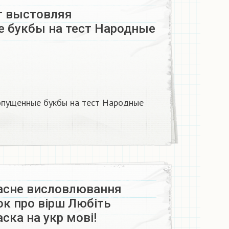
т выстовляя
 букбы на тест Народные
опущенные букбы на тест Народные
асне висловлювання
ок про вірш Любіть
ска на укр мові!​