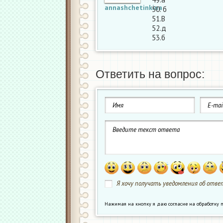
annashchetinkina
50. б
51.В
52.д
53.б
Ответить на вопрос:
Я хочу получать уведомления об ответ
Нажимая на кнопку я даю согласие на обработк