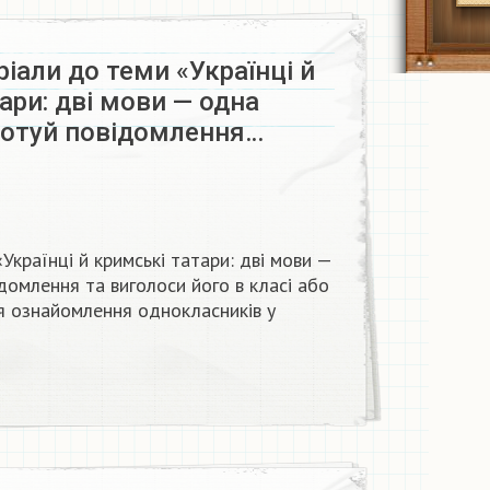
іали до теми «Українці й
ари: дві мови — одна
дготуй повідомлення…
країнці й кримські татари: дві мови —
ідомлення та виголоси його в класі або
 ознайомлення однокласників у