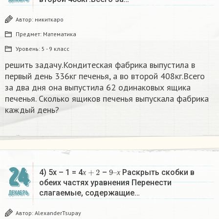
Автор:
никиткаро
Предмет:
Математика
Уровень:
5 - 9 класс
решить задачу.Кондитеская фабрика выпустила в
первый день 336кг печенья, а во второй 408кг.Всего
за два дня она выпустила 62 одинаковых ящика
печенья. Сколько ящиков печенья выпускала фабрика
каждый день?
24
х
+
2
9
х
–
4) 5х – 1 = 4
–
Раскрыть скобки в
х
х
обеих частях уравнения Перенести
слагаемые, содержащие…
ДЕКАБРЬ
Автор:
AlexanderTsupay