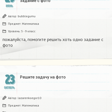
задание с фото​
ИЮНЬ
Автор:
bubblegumu
Предмет:
Математика
Уровень:
5 - 9 класс
пожалуйста, помогите решить хоть одно задание с
фото​
23
Решите задачу на фото​
ОКТЯБРЬ
Автор:
lazarenkoegor10
Предмет:
Математика