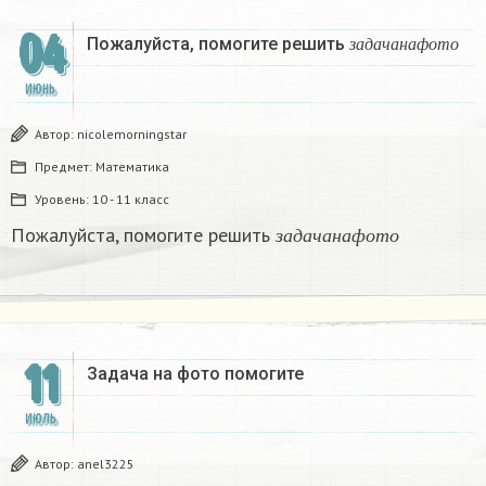
04
з
а
д
а
ч
а
н
а
ф
о
т
о
Пожалуйста, помогите решить
з
а
д
а
ч
а
н
а
ф
о
т
о
ИЮНЬ
Автор:
nicolemorningstar
Предмет:
Математика
Уровень:
10 - 11 класс
з
а
д
а
ч
а
н
а
ф
о
т
о
Пожалуйста, помогите решить
з
а
д
а
ч
а
н
а
ф
о
т
о
11
Задача на фото помогите​
ИЮЛЬ
Автор:
anel3225