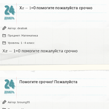
24
x
−
1
X
=0 помогите пожалуйста срочно
ДЕКАБРЬ
Автор:
deabak
Предмет:
Математика
Уровень:
1 - 4 класс
x
−
1
X
=0 помогите пожалуйста срочно
24
Помогите срочно! Пожалуйста
ДЕКАБРЬ
Автор:
broung95