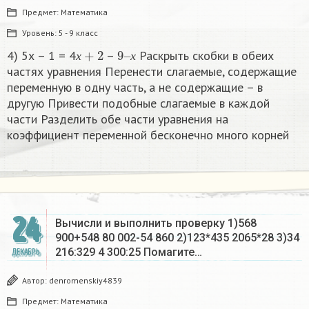
Предмет:
Математика
Уровень:
5 - 9 класс
х
+
2
9
х
–
4) 5х – 1 = 4
–
Раскрыть скобки в обеих
х
х
частях уравнения Перенести слагаемые, содержащие
переменную в одну часть, а не содержащие – в
другую Привести подобные слагаемые в каждой
части Разделить обе части уравнения на
коэффициент переменной бесконечно много корней​
24
Вычисли и выполнить проверку 1)568
900+548 80 002-54 860 2)123*435 2065*28 3)34
216:329 4 300:25 Помагите…
ДЕКАБРЬ
Автор:
denromenskiy4839
Предмет:
Математика