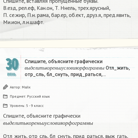
Спишите, вставляя пропущенные буквы.
В.езд, рел.еф, Кан.он, Т. Hнель, трех.ярусный,
П. се.жир, П.н. рама, бар.ер, об.ект, друз.я, пред.явить,
Ми.ион, л.н.шафт.​
30
Спишите, объясните графически
в
ы
д
е
л
и
т
ь
к
о
р
е
н
ь
и
у
с
л
о
в
и
я
о
р
ф
о
г
р
а
м
м
ы
Отл_жить,
в
ы
д
е
л
и
т
ь
к
о
р
е
н
ь
и
у
с
л
о
в
и
я
о
р
ф
о
г
р
а
м
м
ы
отр_сль, бл_снуть, прид_раться,…
ИЮНЬ
Автор:
MaJix
Предмет:
Русский язык
Уровень:
5 - 9 класс
Спишите, объясните графически
в
ы
д
е
л
и
т
ь
к
о
р
е
н
ь
и
у
с
л
о
в
и
я
о
р
ф
о
г
р
а
м
м
ы
в
ы
д
е
л
и
т
ь
к
о
р
е
н
ь
и
у
с
л
о
в
и
я
о
р
ф
о
г
р
а
м
м
ы
Отл_жить, отр_сль, бл_снуть, прид_раться, выж_гать,