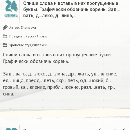
24
Спиши слова и вставь в них пропущенные
буквы. Графически обозначь корень. Зад…
вать, д…леко, д…лина,…
СЕНТЯБРЬ
Автор:
Zhanssya
Предмет:
Русский язык
Уровень:
студенческий
Спиши слова и вставь в них пропущенные буквы.
Графически обозначь корень.
Зад…вать, д…леко, д…лина, др…жать, уд…вление,
ед…ница, преод…леть, скр…петь, од…нокий, б…
гровый, за…вление, прибл…жение, разл…вать, тр…
сина.