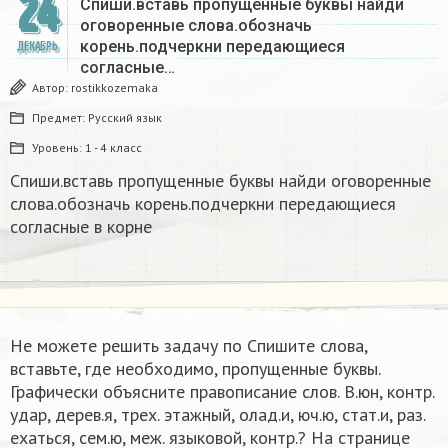
24
Спиши.вставь пропущенные буквы найди
оговоренные слова.обозначь
корень.подчеркни передающиеся
ДЕКАБРЬ
согласные…
Автор:
rostikkozemaka
Предмет:
Русский язык
Уровень:
1 - 4 класс
Спиши.вставь пропущенные буквы найди оговоренные
слова.обозначь корень.подчеркни передающиеся
согласные в корне
Не можете решить задачу по Спишите слова,
вставьте, где необходимо, пропущенные буквы.
Графически объясните правописание слов. В.юн, контр.
удар, дерев.я, трех. этажный, олад.и, юч.ю, стат.и, раз.
ехаться, сем.ю, меж. языковой, контр.? На странице