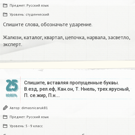
Предмет:
Русский язык
Уровень:
студенческий
Спишите слова, обозначьте ударение.
Жалюзи, каталог, квартал, цепочка, нарвала, засветло,
эксперт.
25
Спишите, вставляя пропущенные буквы.
В.езд, рел.еф, Кан.он, Т. Hнель, трех.ярусный,
П. се.жир, П.н….
НОЯБРЬ
Автор:
dimasnicaruk81
Предмет:
Русский язык
Уровень:
5 - 9 класс