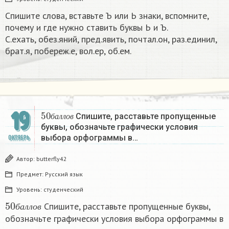
Спишите слова, вставьте Ъ или Ь знаки, вспомните,
почему и где нужно ставить буквы Ь и Ъ.
С.ехать, обез.яний, пред.явить, почтал.он, раз.единил,
брат.я, побереж.е, вол.ер, об.ем.​
50
б
а
л
л
о
в
19
Спишите, расставьте пропущенные
б
а
л
л
о
в
буквы, обозначьте графически условия
выбора орфограммы в…
ОКТЯБРЬ
Автор:
butterfly42
Предмет:
Русский язык
Уровень:
студенческий
50
б
а
л
л
о
в
Спишите, расставьте пропущенные буквы,
б
а
л
л
о
в
обозначьте графически условия выбора орфограммы в