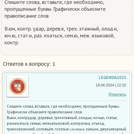
Спишите слова, вставьте, где необходимо,
пропущенные буквы. Графически объясните
правописание слов.
В.юн, контр. удар, дерев.я, трех. этажный, олад.и,
юч.ю, стат.и, раз. ехаться, сем.ю, меж. языковой,
контр.
Ответов к вопросу: 1
LEGENDA2023
18.06.2024 | 12:32
Ответить
Спишите слова, вставьте, где необходимо, пропущенные буквы.
Графически объясните правописание слов.
Вьюн, контрудар, деревья, трехэтажный, оладьи, ночью, статьи,
разъехаться, семью, межъязыковой, контратака, отъезд,
с
л
о
ж
н
о
е
трансокеанский, соловьём, госязык
, каньон, двухъякорный,
с
л
о
ж
н
о
е
с
л
о
ж
н
о
е