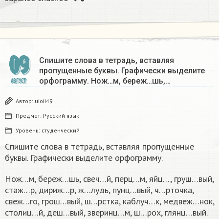
09
Спишите слова в тетрадь, вставляя
пропущенные буквы. Графически выделите
орфограмму. Нож…м, береж…шь,…
АВГУСТ
Автор:
uioii49
Предмет:
Русский язык
Уровень:
студенческий
Спишите слова в тетрадь, вставляя пропущенные
буквы. Графически выделите орфограмму.
Нож…м, береж…шь, свеч…й, перц…м, яйц…, груш…вый,
стаж…р, дириж…р, ж…лудь, пунц…вый, ч…рточка,
свеж…го, грош…вый, ш…рстка, каблуч…к, медвеж…нок,
столиц…й, деш…вый, зверинц…м, ш…рох, глянц…вый.