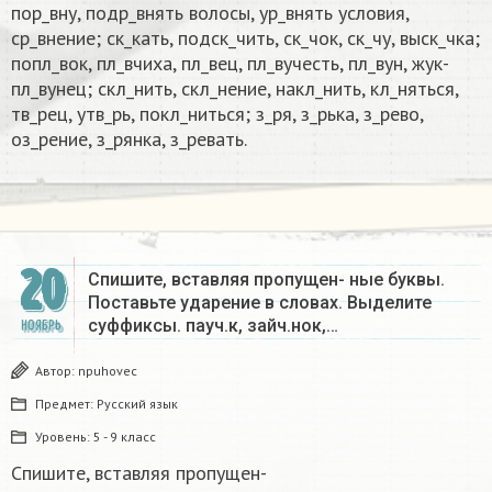
пор_вну, подр_внять волосы, ур_внять условия,
ср_внение; ск_кать, подск_чить, ск_чок, ск_чу, выск_чка;
попл_вок, пл_вчиха, пл_вец, пл_вучесть, пл_вун, жук-
пл_вунец; скл_нить, скл_нение, накл_нить, кл_няться,
тв_рец, утв_рь, покл_ниться; з_ря, з_рька, з_рево,
оз_рение, з_рянка, з_ревать.
20
Спишите, вставляя пропущен- ные буквы.
Поставьте ударение в словах. Выделите
суффиксы. пауч.к, зайч.нок,…
НОЯБРЬ
Автор:
npuhovec
Предмет:
Русский язык
Уровень:
5 - 9 класс
Спишите, вставляя пропущен-