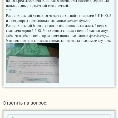
ничья, предъюбилейный, бильярд, военюрист
, серьёзный,
с
л
о
ж
н
о
е
пятьюдесятью, разъёмный, межатомный.
****
Разделительный Ь пишется между согласной и гласными Е, Ё, И, Ю, Я
к
а
н
ь
о
н
,
б
у
л
ь
о
н
и в некоторых заимствованных словах
.
к
а
н
ь
о
н
б
у
л
ь
о
н
Разделительный Ъ пишется после приставок на согласный перед
гласными корня Е, Ё, Ю, Я; в сложных словах с первой частью двух-,
ф
е
л
ь
д
ъ
е
г
е
р
ь
трёх-, четырёх-; в некоторых заимствованных словах
.
ф
е
л
ь
д
ъ
е
г
е
р
ь
Ъ не пишется на в сложных словах, кроме указанных выше случаев.
Ответить на вопрос: