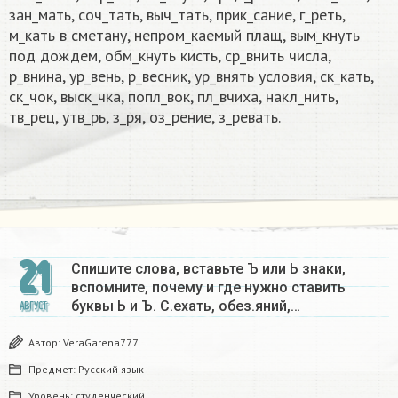
зан_мать, соч_тать, выч_тать, прик_сание, г_реть,
м_кать в сметану, непром_каемый плащ, вым_кнуть
под дождем, обм_кнуть кисть, ср_внить числа,
р_внина, ур_вень, р_весник, ур_внять условия, ск_кать,
ск_чок, выск_чка, попл_вок, пл_вчиха, накл_нить,
тв_рец, утв_рь, з_ря, оз_рение, з_ревать.
21
Спишите слова, вставьте Ъ или Ь знаки,
вспомните, почему и где нужно ставить
буквы Ь и Ъ. С.ехать, обез.яний,…
АВГУСТ
Автор:
VeraGarena777
Предмет:
Русский язык
Уровень:
студенческий