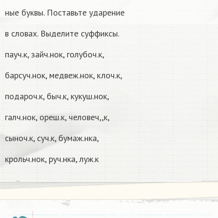
ные буквы. Поставьте ударение
в словах. Выделите суффиксы.
пауч.к, зайч.нок, голубоч.к,
барсуч.нок, медвеж.нок, клоч.к,
подароч.к, быч.к, кукуш.нок,
галч.нок, ореш.к, человеч,,к,
сыноч.к, суч.к, бумаж.нка,
крольч.нок, руч.нка, луж.к