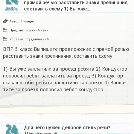
прямой речью расставить знаки препинания,
составить схему 1) Вы уже…
ДЕКАБРЬ
Автор:
hksnipe
Предмет:
Русский язык
Уровень:
студенческий
ВПР 5 класс Выпишите предложение с прямой речью
расставить знаки препинания, составить схему
1) Вы уже за­пла­ти­ли за про­езд ре­бя­та 2) Кон­дук­тор
по­про­сил ребят за­пла­тить за про­езд 3) Кон­дук­тор
ска­зал чтобы ре­бя­та за­пла­ти­ли за про­езд 4) За­пла­
ти­те за про­езд по­про­сил ребят кон­дук­тор​
24
Для чего нужен деловой стиль речи?
10
п
р
е
д
л
о
ж
е
н
и
й