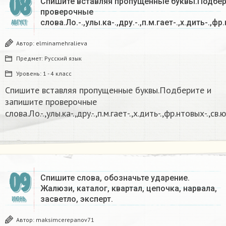
08
Спишите вставляя пропущенные буквы.Подбер
проверочные
слова.Ло.-.,улы.ка-.,дру.-.,п.м.гает-.,х.дить-.,фр
АВГУСТ
Автор:
elminamehralieva
Предмет:
Русский язык
Уровень:
1 - 4 класс
Спишите вставляя пропущенные буквы.Подберите и
запишите проверочные
слова.Ло.-.,улы.ка-.,дру.-.,п.м.гает-.,х.дить-.,фр.нтовых-.,св.ю-
09
Спишите слова, обозначьте ударение.
Жалюзи, каталог, квартал, цепочка, нарвала,
засветло, эксперт.
ИЮНЬ
Автор:
maksimcerepanov71