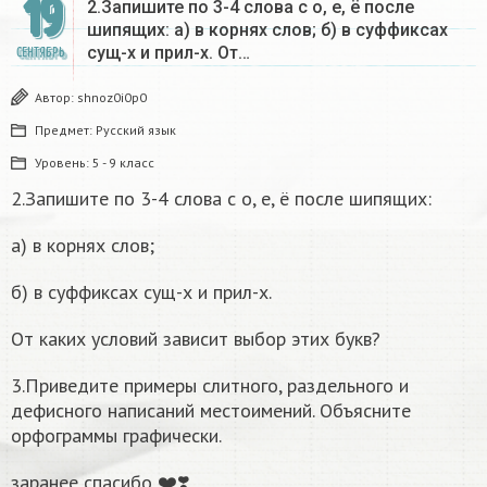
19
2.Запишите по 3-4 слова с о, е, ё после
шипящих: а) в корнях слов; б) в суффиксах
сущ-х и прил-х. От…
СЕНТЯБРЬ
Автор:
shnoz0i0p0
Предмет:
Русский язык
Уровень:
5 - 9 класс
2.Запишите по 3-4 слова с о, е, ё после шипящих:
а) в корнях слов;
б) в суффиксах сущ-х и прил-х.
От каких условий зависит выбор этих букв?
3.Приведите примеры слитного, раздельного и
дефисного написаний местоимений. Объясните
орфограммы графически.
заранее спасибо ❤️❣️​