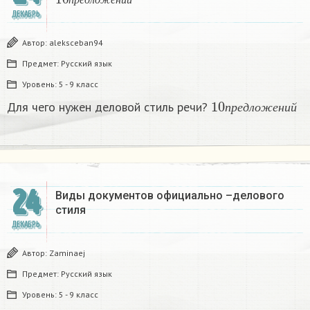
п
р
е
д
л
о
ж
е
н
и
й
ДЕКАБРЬ
Автор:
aleksceban94
Предмет:
Русский язык
Уровень:
5 - 9 класс
10
п
р
е
д
л
о
ж
е
н
и
Для чего нужен деловой стиль речи?
п
р
е
д
л
о
ж
е
н
и
й
24
Виды документов официально –делового
стиля
ДЕКАБРЬ
Автор:
Zaminaej
Предмет:
Русский язык
Уровень:
5 - 9 класс