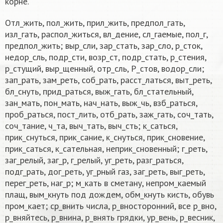
корне.
Отл_жить, пол_жить, прил_жить, предпол_гать,
изл_гать, распол_житься, вл_дение, сл_гаемые, пол_г,
предпол_жить; выр_сли, зар_стать, зар_сло, р_сток,
недор_сль, подр_сти, возр_ст, подр_стать, р_стения,
р_стущий, выр_щенный, отр_сль, Р_стов, водор_сли;
зап_рать, зам_реть, соб_рать, расст_латься, выт_реть,
бл_снуть, прид_раться, выж_гать, бл_стательный,
зан_мать, пон_мать, нач_нать, выж_чь, взб_раться,
проб_раться, пост_лить, отб_рать, заж_гать, соч_тать,
соч_тание, ч_та, выч_тать, выч_сть; к_саться,
прик_снуться, прик_сание, к_снуться, прик_сновение,
прик_саться, к_сательная, неприк_сновенный; г_реть,
заг_релый, заг_р, г_релый, уг_реть, разг_раться,
подг_рать, дог_реть, уг_рный газ, заг_реть, выг_реть,
перег_реть, наг_р; м_кать в сметану, непром_каемый
плащ, вым_кнуть под дождем, обм_кнуть кисть, обувь
пром_кает; ср_внить числа, р_вносторонний, все р_вно,
р_вняйтесь, р_внина, р_внять грядки, ур_вень, р_весник,