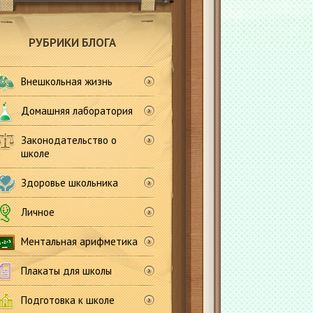
РУБРИКИ БЛОГА
Внешкольная жизнь
Домашняя лаборатория
Законодательство о
школе
Здоровье школьника
Личное
Ментальная арифметика
Плакаты для школы
Подготовка к школе