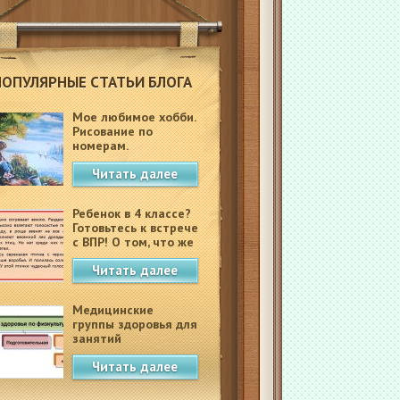
ПОПУЛЯРНЫЕ СТАТЬИ БЛОГА
Мое любимое хобби.
Рисование по
номерам.
Читать далее
Ребенок в 4 классе?
Готовьтесь к встрече
с ВПР! О том, что же
это такое.
Читать далее
Медицинские
группы здоровья для
занятий
физкультурой в
Читать далее
школе