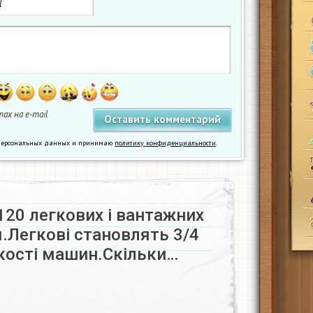
ах на e-mail
у персональных данных и принимаю
политику конфиденциальности
.
120 легкових і вантажних
.Легкові становлять 3/4
лькості машин.Скільки…