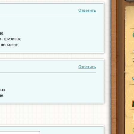
Ответить
е:
т
- грузовые
т
легковые
Ответить
вых
е: