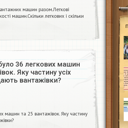
 вантажних машин разом.Легкові
ькості машин.Скільки легкових і скільки
було 36 легкових машин
івок. Яку частину усіх
ають вантажівки?
их машин та 25 вантажівок. Яку частину
жівки?