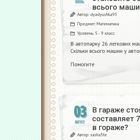
ИЮНЬ
всього маши
Автор:
dyadyushka93
Предмет:
Математика
Уровень:
5 - 9 класс
В автопарку 26 легкових ма
Скільки всього машин у авто
Помогите
03
В гараже сто
составляет 7
АВГУСТ
в гораже?​
Автор:
sasha3te