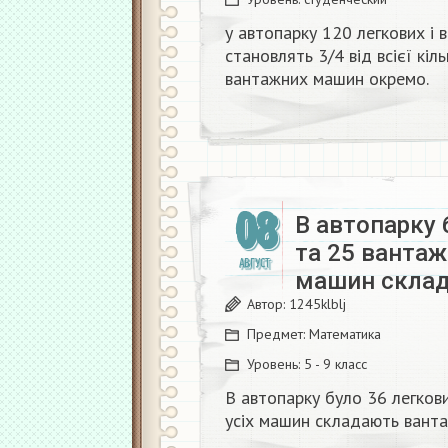
у автопарку 120 легкових і
становлять 3/4 від всієї кіл
вантажних машин окремо.​
08
В автопарку 
та 25 вантаж
АВГУСТ
машин склад
Автор:
1245klblj
Предмет:
Математика
Уровень:
5 - 9 класс
В автопарку було 36 легков
усіх машин складають ванта