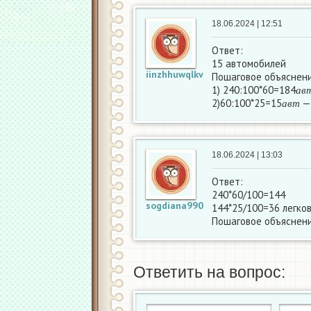
18.06.2024 | 12:51
Ответ:
15 автомобилей
iinzhhuwqlkv
Пошаговое объяснени
а
в
1) 240:100*60=184
а
в
т
а
в
2)60:100*25=15
— 
а
в
т
18.06.2024 | 13:03
Ответ:
240*60/100=144
sogdiana990
144*25/100=36 легко
Пошаговое объяснени
Ответить на вопрос: