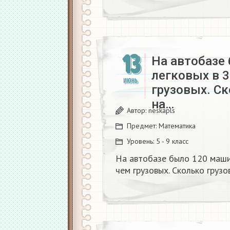
13
На автобазе
легковых в 3
ИЮНЬ
грузовых. С
на…
Автор:
neskapls
Предмет:
Математика
Уровень:
5 - 9 класс
На автобазе было 120 машин
чем грузовых. Сколько груз