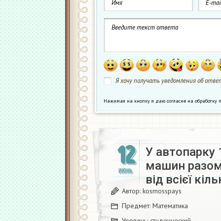
Я хочу получать уведомления об ответ
Нажимая на кнопку я даю согласие на обработк
12
У автопарку 
машин разом
ИЮНЬ
від всієї кі
Автор:
kosmosspays
Предмет:
Математика
Уровень:
студенческий