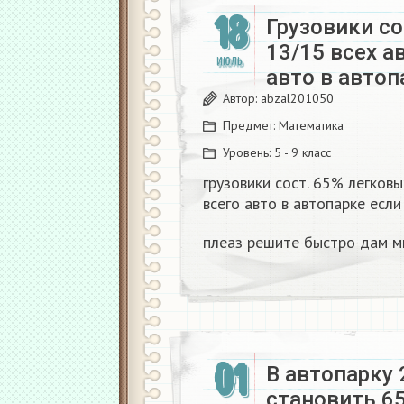
18
Грузовики со
13/15 всех а
ИЮЛЬ
авто в авто
Автор:
abzal201050
Предмет:
Математика
Уровень:
5 - 9 класс
грузовики сост. 65% легковы
всего авто в автопарке если
плеаз решите быстро дам м
01
В автопарку 
становить 65