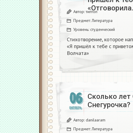
«Отговорила
Автор:
типтоп
Предмет:
Литература
Уровень:
студенческий
Стихотворение, которое нап
«Я пришёл к тебе с привето
Волчата»
06
Сколько лет 
Снегурочка?
ОКТЯБРЬ
Автор:
danilaaram
Предмет:
Литература