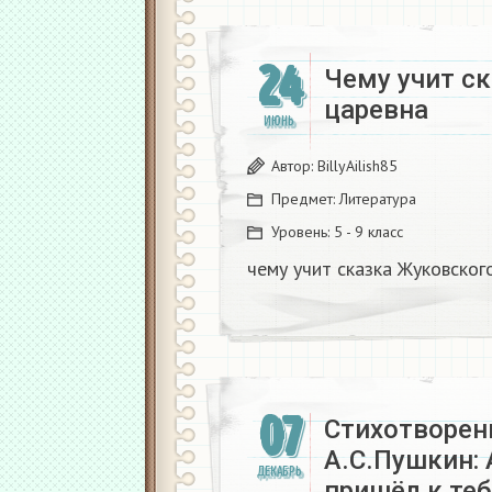
24
Чему учит с
царевна​
ИЮНЬ
Автор:
BillyAilish85
Предмет:
Литература
Уровень:
5 - 9 класс
чему учит сказка Жуковског
07
Стихотворен
А.С.Пушкин: 
ДЕКАБРЬ
пришёл к теб