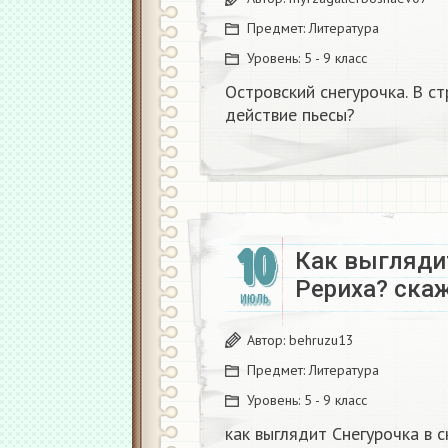
Предмет:
Литература
Уровень:
5 - 9 класс
Островский снегурочка. В с
действие пьесы?​
10
Как выглядит
Рериха? скаж
ИЮЛЬ
Автор:
behruzu13
Предмет:
Литература
Уровень:
5 - 9 класс
как выглядит Снегурочка в с