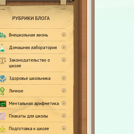
РУБРИКИ БЛОГА
Внешкольная жизнь
Домашняя лаборатория
Законодательство о
школе
Здоровье школьника
Личное
Ментальная арифметика
Плакаты для школы
Подготовка к школе