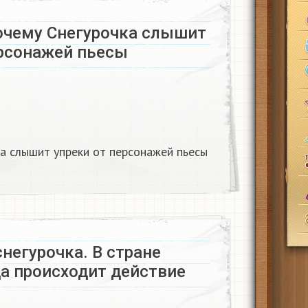
очему Снегурочка слышит
рсонажей пьесы​
а слышит упреки от персонажей пьесы​
негурочка. В стране
да происходит действие