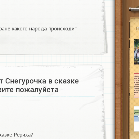
тране какого народа происходит
 Снегурочка в сказке
ите пожалуйста ​
казке Рериха?