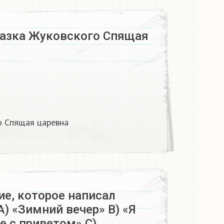
казка Жуковского Спящая
о Спящая царевна​
ие, которое написал
A) «Зимний вечер» B) «Я
е с приветом» C)