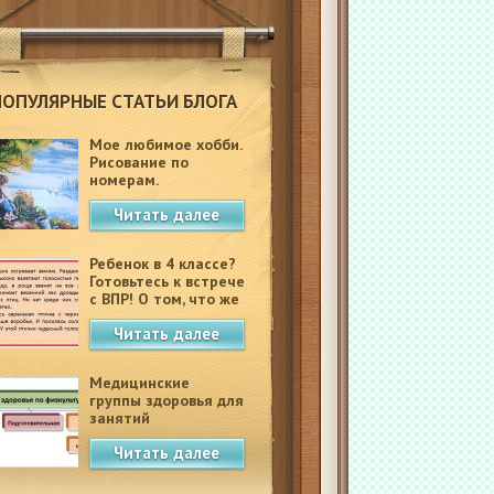
ПОПУЛЯРНЫЕ СТАТЬИ БЛОГА
Мое любимое хобби.
Рисование по
номерам.
Читать далее
Ребенок в 4 классе?
Готовьтесь к встрече
с ВПР! О том, что же
это такое.
Читать далее
Медицинские
группы здоровья для
занятий
физкультурой в
Читать далее
школе