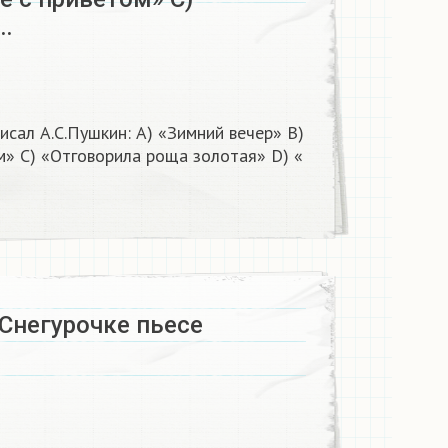
…
исал А.С.Пушкин: A) «Зимний вечер» B)
м» C) «Отговорила роща золотая» D) «
Снегурочке пьесе