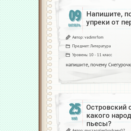
09
Напишите, п
упреки от пе
ОКТЯБРЬ
Автор:
vadimrfom
Предмет:
Литература
Уровень:
10 - 11 класс
напишите, почему Снегурочк
25
Островский с
какого наро
МАЙ
пьесы?​
Автор:
myrzagalierboshaev07