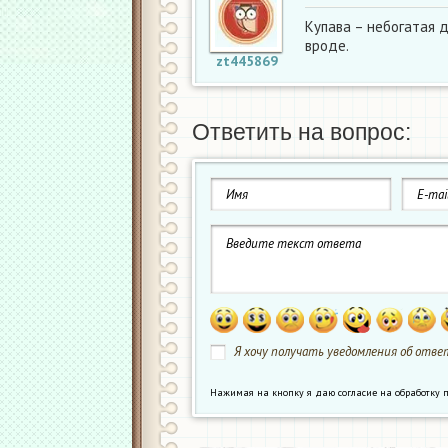
Купава – небогатая д
вроде.
zt445869
Ответить на вопрос:
Я хочу получать уведомления об ответ
Нажимая на кнопку я даю согласие на обработк