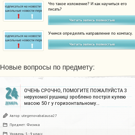
Что такое изложение? И как научиться его
писать?
Читать запись полностью
Учимся определять направление по компасу.
Читать запись полностью
Новые вопросы по предмету:
24
ОЧЕНЬ СРОЧНО, ПОМОГИТЕ ПОЖАЛУЙСТА 3
нерухомої рушниці зроблено постріл кулею
масою 50 г у горизонтальному…
ДЕКАБРЬ
Автор:
utegenovabalausa27
Предмет:
Физика
Уровень:
5 - 9 класс