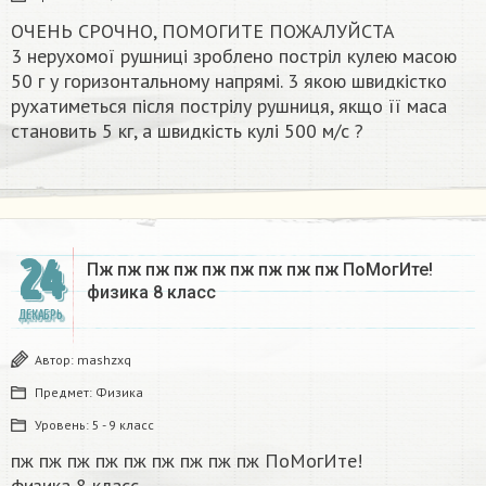
ОЧЕНЬ СРОЧНО, ПОМОГИТЕ ПОЖАЛУЙСТА
3 нерухомої рушниці зроблено постріл кулею масою
50 г у горизонтальному напрямі. 3 якою швидкістко
рухатиметься після пострілу рушниця, якщо її маса
становить 5 кг, а швидкість кулі 500 м/с ?​
24
Пж пж пж пж пж пж пж пж пж ПоМогИте!
физика 8 класс​
ДЕКАБРЬ
Автор:
mashzxq
Предмет:
Физика
Уровень:
5 - 9 класс
пж пж пж пж пж пж пж пж пж ПоМогИте!
физика 8 класс​