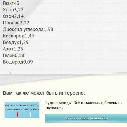
Газкгм3
Хлор3,22
Озон2,14
Пропан2,02
Диоксид углерода1,98
Кислород1,43
Воздух1,29
Азот1,25
Гелий0,18
Водород0,09
Вам так же может быть интересно:
Чудо природы! Всё о маленьких, беленьких
снежинках
Читать запись полностью