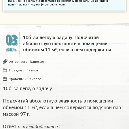
Нажимая на кнопку я даю согласие на обработку персональных данных и
принимаю
политику конфиденциальности
.
03
10б. за лёгкую задачу. Подсчитай
абсолютную влажность в помещении
объёмом 11 м³, если в нём содержится…
НОЯБРЬ
Автор:
veronikanoster
Предмет:
Физика
Уровень:
5 - 9 класс
10б. за лёгкую задачу.
Подсчитай абсолютную влажность в помещении
объёмом 11 м³, если в нём содержится водяной пар
массой 97 г.
о
к
р
у
г
л
и
д
о
д
е
с
я
т
ы
х
Ответ
:
о
к
р
у
г
л
и
д
о
д
е
с
я
т
ы
х