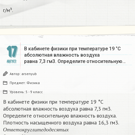
г/м³.
17
В кабинете физики при температуре 19 °С
абсолютная влажность воздуха
равна 7,3 гм3. Определите относительную…
АВГУСТ
Автор:
arsenyub
Предмет:
Физика
Уровень:
5 - 9 класс
В кабинете физики при температуре 19 °С
абсолютная влажность воздуха равна 7,3 гм3.
Определите относительную влажность воздуха.
Плотность насыщенного воздуха равна 16,3 гм3.
О
т
в
е
т
о
к
р
у
г
л
и
т
е
д
о
д
е
с
я
т
ы
х
О
т
в
е
т
о
к
р
у
г
л
и
т
е
д
о
д
е
с
я
т
ы
х