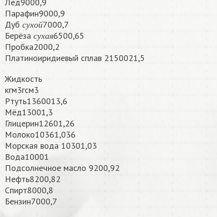
Лёд9000,9
Парафин9000,9
с
у
х
о
й
Дуб
7000,7
с
у
х
а
я
с
у
х
о
й
Берёза
6500,65
с
у
х
а
я
Пробка2000,2
Платиноиридиевый сплав 2150021,5
Жидкость
кгм3гсм3
Ртуть1360013,6
Мёд13001,3
Глицерин12601,26
Молоко10361,036
Морская вода 10301,03
Вода10001
Подсолнечное масло 9200,92
Нефть8200,82
Спирт8000,8
Бензин7000,7