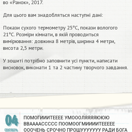
во «Ранок», 2017.
Для цього вам знадобляться наступні дані:
Покази сухого термометру 25ºС, покази вологого
21ºС. Розміри кімнати, в якій проводиться
вимірювання: довжина 8 метрів, ширина 4 метри,
висота 2,5 метри.
У зошиті потрібно заповнити усі пункти, написати
висновок, виконати 1 та 2 частину творчого завдання.
04
ПОМОГИИИТЕЕЕЕ УМОООЛЯЯЯЯЮЮЮ
ВВААААССССС ПООМООГМИИИИТЕЕЕЕЕ
ОООЧЕНЬ СРОЧНО ПРОШУУУУУУУ РАДИ БОГА
СЕНТЯБРЬ