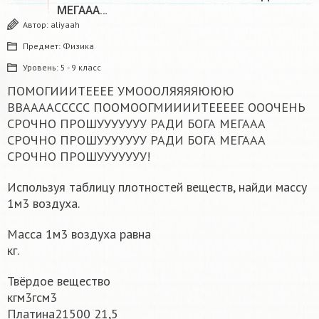
МЕГААА…
Автор:
aliyaah
Предмет:
Физика
Уровень:
5 - 9 класс
ПОМОГИИИТЕЕЕЕ УМОООЛЯЯЯЯЮЮЮ
ВВААААССССС ПООМООГМИИИИТЕЕЕЕЕ ОООЧЕНЬ
СРОЧНО ПРОШУУУУУУУ РАДИ БОГА МЕГААА
СРОЧНО ПРОШУУУУУУУ РАДИ БОГА МЕГААА
СРОЧНО ПРОШУУУУУУУ!
Используя таблицу плотностей веществ, найди массу
1м3 воздуха.
Масса 1м3 воздуха равна
кг.
Твёрдое вещество
кгм3гсм3
Платина21500 21,5