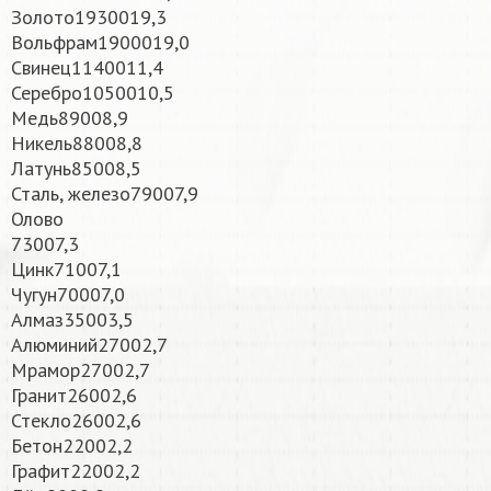
Золото1930019,3
Вольфрам1900019,0
Свинец1140011,4
Серебро1050010,5
Медь89008,9
Никель88008,8
Латунь85008,5
Сталь, железо79007,9
Олово
73007,3
Цинк71007,1
Чугун70007,0
Алмаз35003,5
Алюминий27002,7
Мрамор27002,7
Гранит26002,6
Стекло26002,6
Бетон22002,2
Графит22002,2