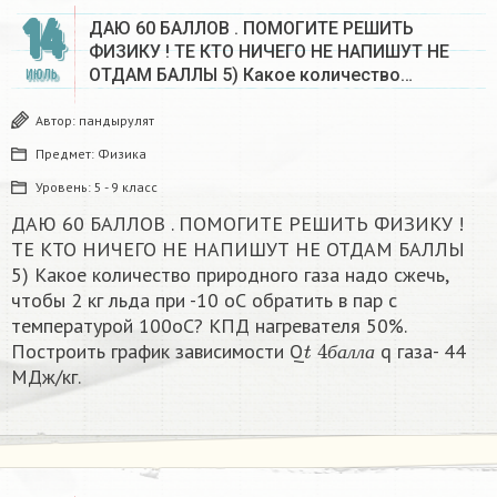
14
ДАЮ 60 БАЛЛОВ . ПОМОГИТЕ РЕШИТЬ
ФИЗИКУ ! ТЕ КТО НИЧЕГО НЕ НАПИШУТ НЕ
ОТДАМ БАЛЛЫ 5) Какое количество…
ИЮЛЬ
Автор:
пандырулят
Предмет:
Физика
Уровень:
5 - 9 класс
ДАЮ 60 БАЛЛОВ . ПОМОГИТЕ РЕШИТЬ ФИЗИКУ !
ТЕ КТО НИЧЕГО НЕ НАПИШУТ НЕ ОТДАМ БАЛЛЫ
5) Какое количество природного газа надо сжечь,
чтобы 2 кг льда при -10 оС обратить в пар с
температурой 100оС? КПД нагревателя 50%.
t
4
б
а
л
л
а
Построить график зависимости Q
q газа- 44
б
а
л
л
а
МДж/кг.