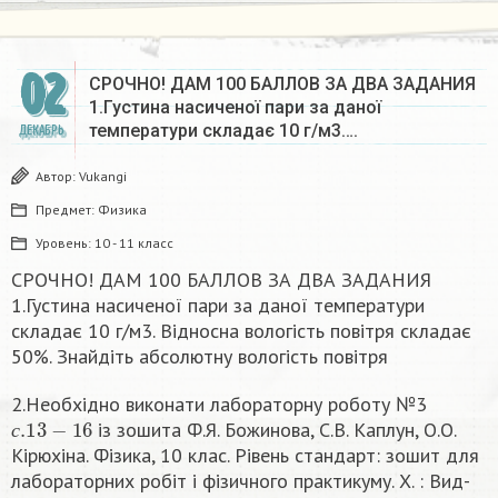
02
СРОЧНО! ДАМ 100 БАЛЛОВ ЗА ДВА ЗАДАНИЯ
1.Густина насиченої пари за даної
температури складає 10 г/м3….
ДЕКАБРЬ
Автор:
Vukangi
Предмет:
Физика
Уровень:
10 - 11 класс
СРОЧНО! ДАМ 100 БАЛЛОВ ЗА ДВА ЗАДАНИЯ
1.Густина насиченої пари за даної температури
складає 10 г/м3. Відносна вологість повітря складає
50%. Знайдіть абсолютну вологість повітря
2.Необхідно виконати лабораторну роботу №3
с
.13
−
16
із зошита Ф.Я. Божинова, С.В. Каплун, О.О.
с
Кірюхіна. Фізика, 10 клас. Рівень стандарт: зошит для
лабораторних робіт і фізичного практикуму. Х. : Вид-