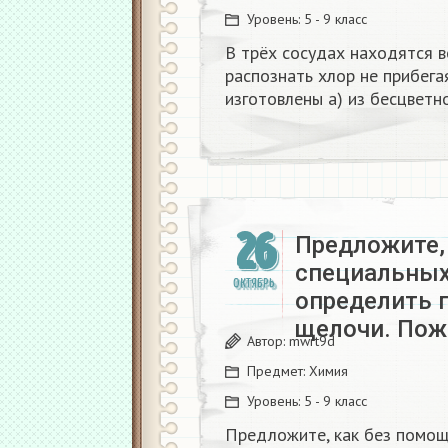
Уровень:
5 - 9 класс
В трёх сосудах находятся в
распознать хлор не прибега
изготовлены а) из бесцветно
26
Предложите,
специальных
ОКТЯБРЬ
определить 
щелочи. Пож
Автор:
mwrt9d
Предмет:
Химия
Уровень:
5 - 9 класс
Предложите, как без помо