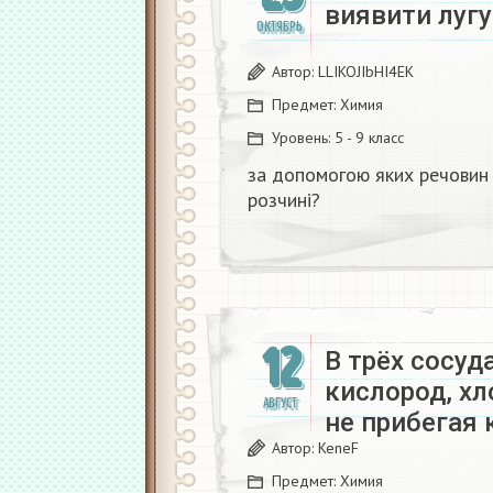
виявити лугу 
ОКТЯБРЬ
Автор:
LLIKOJIbHI4EK
Предмет:
Химия
Уровень:
5 - 9 класс
за допомогою яких речовин м
розчині?
12
В трёх сосуд
кислород, хл
АВГУСТ
не прибегая
Автор:
KeneF
Предмет:
Химия