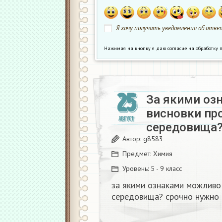
Я хочу получать уведомления об ответ
Нажимая на кнопку я даю согласие на обработк
25
За якими оз
висновки про
АВГУСТ
середовища? 
Автор:
g8583
Предмет:
Химия
Уровень:
5 - 9 класс
за якими ознаками можливо 
середовища? срочно нужно ​