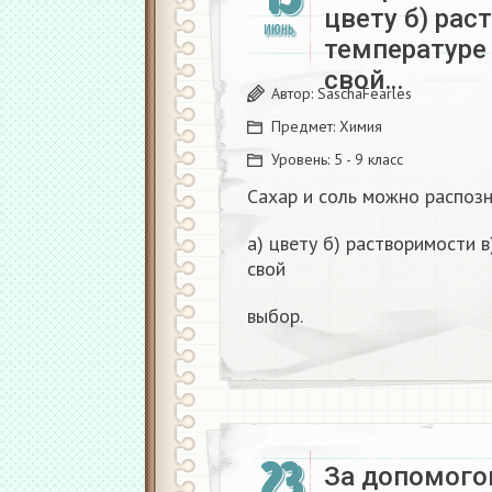
цвету б) рас
ИЮНЬ
температуре
свой…
Автор:
SaschaFearles
Предмет:
Химия
Уровень:
5 - 9 класс
Сахар и соль можно распозн
а) цвету б) растворимости 
свой
выбор.
23
За допомого