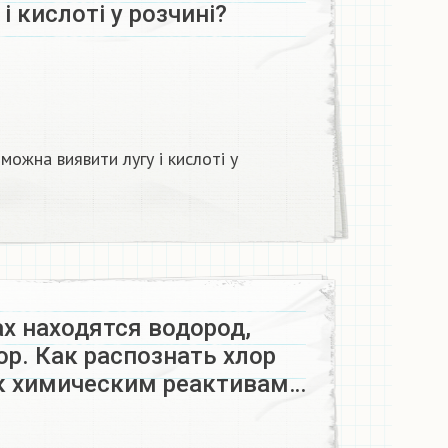
і кислоті у розчині?
ожна виявити лугу і кислоті у
ах находятся водород,
ор. Как распознать хлор
 к химическим реактивам…