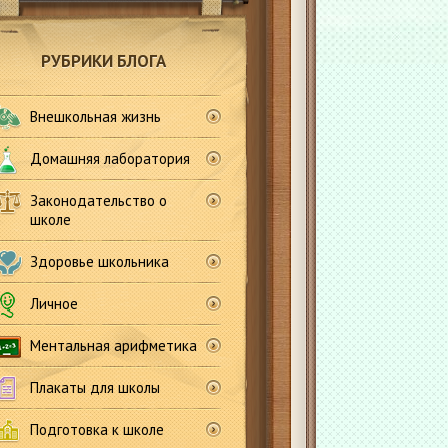
РУБРИКИ БЛОГА
Внешкольная жизнь
Домашняя лаборатория
Законодательство о
школе
Здоровье школьника
Личное
Ментальная арифметика
Плакаты для школы
Подготовка к школе