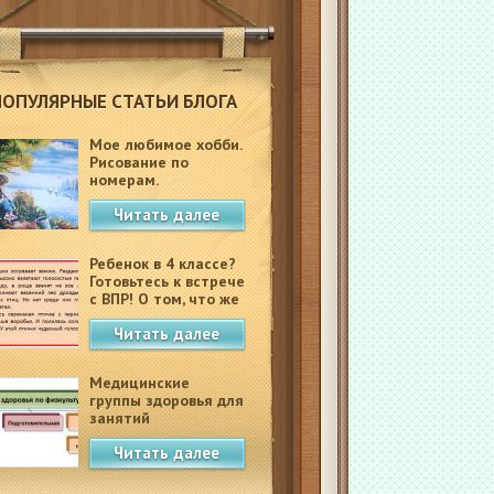
ПОПУЛЯРНЫЕ СТАТЬИ БЛОГА
Мое любимое хобби.
Рисование по
номерам.
Читать далее
Ребенок в 4 классе?
Готовьтесь к встрече
с ВПР! О том, что же
это такое.
Читать далее
Медицинские
группы здоровья для
занятий
физкультурой в
Читать далее
школе