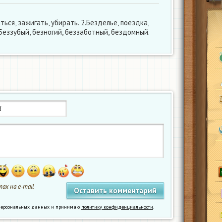
ться, зажигать, убирать. 2.Безделье, поездка,
.Беззубый, безногий, беззаботный, бездомный.
ах на e-mail
у персональных данных и принимаю
политику конфиденциальности
.