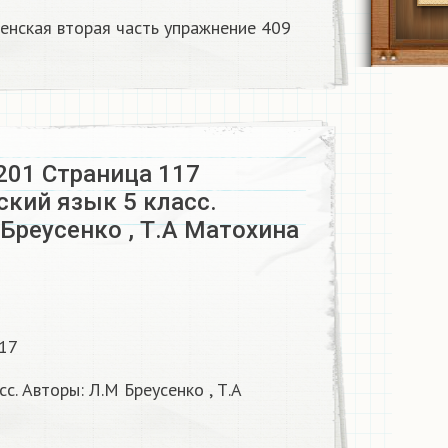
енская вторая часть упражнение 409
201 Страница 117
ский язык 5 класс.
Бреусенко , Т.А Матохина
117
сс. Авторы: Л.М Бреусенко , Т.А