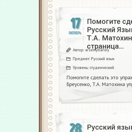
17
Помогите сд
Русский Язык
ОКТЯБРЬ
Т.А. Матохи
страница…
Автор:
arseniybarley
Предмет:
Русский язык
Уровень:
студенческий
Помогите сделать это упраж
Бреусенко, Т.А. Матохина у
28
Русский язык