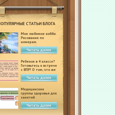
ПОПУЛЯРНЫЕ СТАТЬИ БЛОГА
Мое любимое хобби.
Рисование по
номерам.
Читать далее
Ребенок в 4 классе?
Готовьтесь к встрече
с ВПР! О том, что же
это такое.
Читать далее
Медицинские
группы здоровья для
занятий
физкультурой в
Читать далее
школе