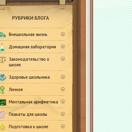
РУБРИКИ БЛОГА
Внешкольная жизнь
Домашняя лаборатория
Законодательство о
школе
Здоровье школьника
Личное
Ментальная арифметика
Плакаты для школы
Подготовка к школе