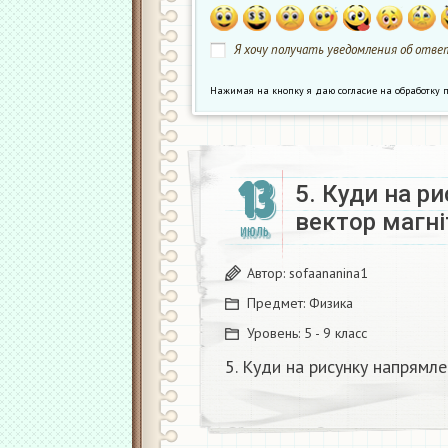
Я хочу получать уведомления об ответ
Нажимая на кнопку я даю согласие на обработк
13
5. Куди на р
вектор магніт
ИЮЛЬ
Автор:
sofaananina1
Предмет:
Физика
Уровень:
5 - 9 класс
5. Куди на рисунку напрямлен