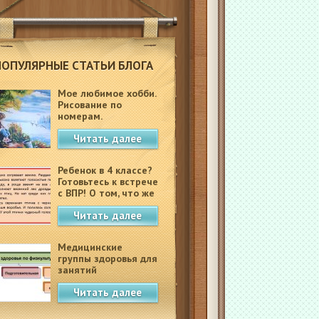
ПОПУЛЯРНЫЕ СТАТЬИ БЛОГА
Мое любимое хобби.
Рисование по
номерам.
Читать далее
Ребенок в 4 классе?
Готовьтесь к встрече
с ВПР! О том, что же
это такое.
Читать далее
Медицинские
группы здоровья для
занятий
физкультурой в
Читать далее
школе