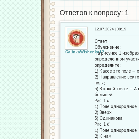
Ответов к вопросу: 1
12.07.2024 | 08:19
Ответ:
Объяснение:
GalinkaWishenka12
На рисунке 1 изобра
определенном участк
определите:
1) Какое это поле —
2) Направление векто
поля;
3) В какой точке — А
большей.​
а
Рис. 1
а
1) Поле однородное
2) Вверх
3) Одинакова
б
Рис. 1
б
1) Поле однородное
2) К нам