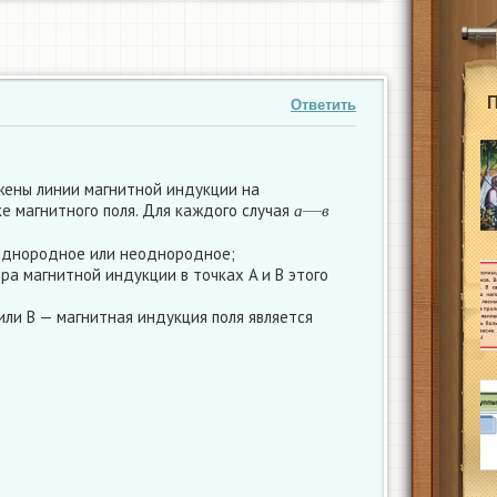
Ответить
жены линии магнитной индукции на
а
—
в
е магнитного поля. Для каждого случая
а
в
 однородное или неоднородное;
ра магнитной индукции в точках A и B этого
 или B — магнитная индукция поля является