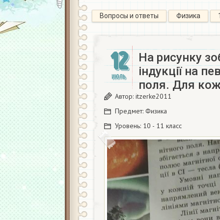
Вопросы и ответы
Физика
12
На рисунку зо
індукції на пе
ИЮЛЬ
поля. Для ко
Автор:
itzerke2011
Предмет:
Физика
Уровень:
10 - 11 класс