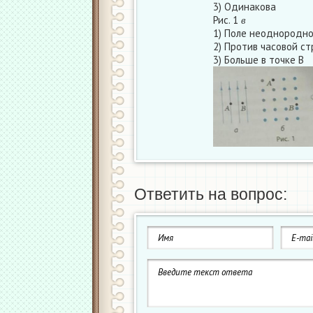
3) Одинакова
в
Рис. 1
в
1) Поле неоднородн
2) Против часовой ст
3) Больше в точке В
Ответить на вопрос: