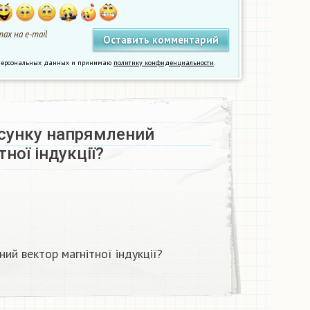
ах на e-mail
у персональных данных и принимаю
политику конфиденциальности
.
исунку напрямлений
ної індукції? ​
ий вектор магнітної індукції? ​