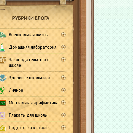
РУБРИКИ БЛОГА
Внешкольная жизнь
Домашняя лаборатория
Законодательство о
школе
Здоровье школьника
Личное
Ментальная арифметика
Плакаты для школы
Подготовка к школе