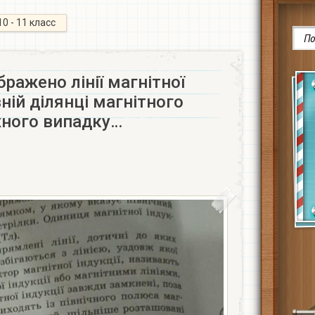
10 - 11 класс
бражено лінії магнітної
вній ділянці магнітного
жного випадку…