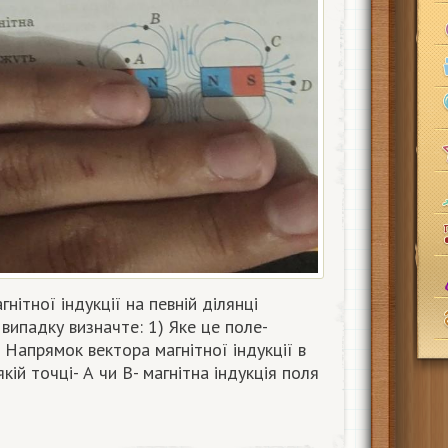
нітної індукції на певній ділянці
випадку визначте: 1) Яке це поле-
 Напрямок вектора магнітної індукції в
якій точці- А чи В- магнітна індукція поля