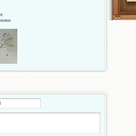
ое
релки