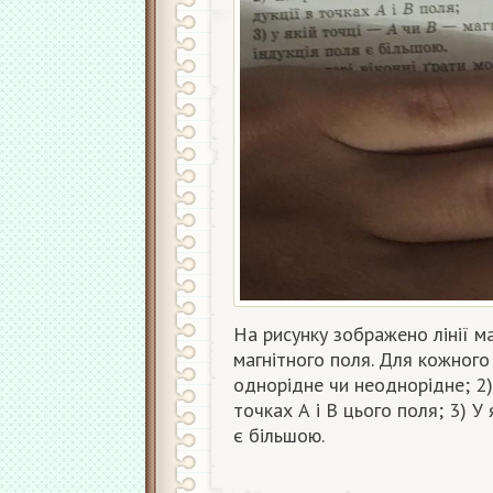
На рисунку зображено лінії маг
магнітного поля. Для кожного 
однорідне чи неоднорідне; 2)
точках А і В цього поля; 3) У 
є більшою.​