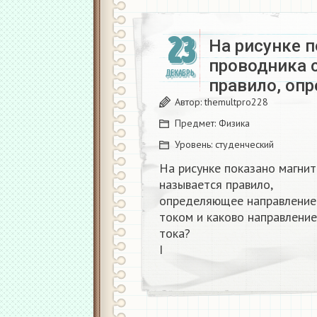
23
На рисунке 
проводника 
ДЕКАБРЬ
правило, оп
Автор:
themultpro228
Предмет:
Физика
Уровень:
студенческий
На рисунке показано магнит
называется правило,
определяющее направление 
током и каково направление
тока?
I​