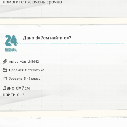
помогите пж очень срочно​
24
Дано d=7см найти с=?​
ДЕКАБРЬ
Автор:
vlasich8642
Предмет:
Математика
Уровень:
5 - 9 класс
Дано d=7см
найти с=?​