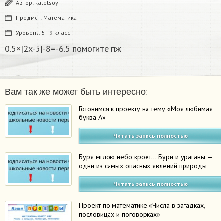
Автор:
katetsoy
Предмет:
Математика
Уровень:
5 - 9 класс
0.5×|2х-5|-8=-6.5 помогите пж​
Вам так же может быть интересно:
Готовимся к проекту на тему «Моя любимая
буква А»
Читать запись полностью
Буря мглою небо кроет… Бури и ураганы —
одни из самых опасных явлений природы
Читать запись полностью
Проект по математике «Числа в загадках,
пословицах и поговорках»