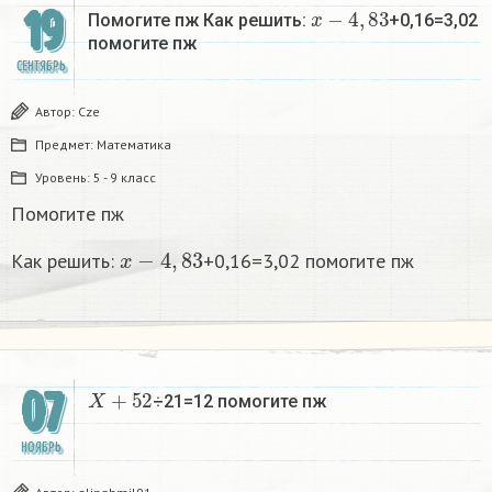
x
−
4
,
83
19
Помогите пж Как решить:
+0,16=3,02
помогите пж
СЕНТЯБРЬ
Автор:
Cze
Предмет:
Математика
Уровень:
5 - 9 класс
Помогите пж
x
−
4
,
83
Как решить:
+0,16=3,02 помогите пж
X
+
52
07
÷21=12 помогите пж​
НОЯБРЬ