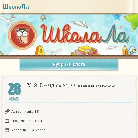
ШколаЛа
Рубрики блога
X
–
8
,
5
28
– 9,17 = 21,77 помогите пжжж
АВГУСТ
Автор:
mariat13
Предмет:
Математика
Уровень:
1 - 4 класс
x
–
8
,
5