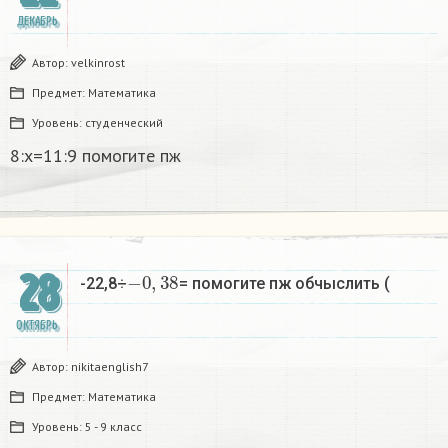
ДЕКАБРЬ
Автор:
velkinrost
Предмет:
Математика
Уровень:
студенческий
8:х=11:9 помогите пж
−
0
,
38
28
-22,8÷
= помогите пж обчыслить (
ОКТЯБРЬ
Автор:
nikitaenglish7
Предмет:
Математика
Уровень:
5 - 9 класс
−
0
,
38