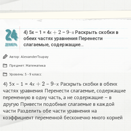
х
+
2
9
х
–
24
4) 5х – 1 = 4
–
Раскрыть скобки в
х
х
обеих частях уравнения Перенести
слагаемые, содержащие…
ДЕКАБРЬ
Автор:
AlexanderTsupay
Предмет:
Математика
Уровень:
5 - 9 класс
х
+
2
9
х
–
4) 5х – 1 = 4
–
Раскрыть скобки в обеих
х
х
частях уравнения Перенести слагаемые, содержащие
переменную в одну часть, а не содержащие – в
другую Привести подобные слагаемые в каждой
части Разделить обе части уравнения на
коэффициент переменной бесконечно много корней​