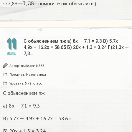
-22,8÷
= помогите пж обчыслить (
11
С обьяснением пж a) 8x — 7.1 = 9.3 B) 5.7x —
4.9x + 16.2x = 58.65 Б) 20x + 1.3 = 3.24 Г)21,3х —
7,3…
ИЮЛЬ
Автор:
makson4ik835
Предмет:
Математика
Уровень:
5 - 9 класс
С обьяснением пж
a) 8x — 7.1 = 9.3
B) 5.7x — 4.9x + 16.2x = 58.65
Б) 20x + 1.3 = 3.24