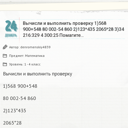
24
Вычисли и выполнить проверку 1)568
900+548 80 002-54 860 2)123*435 2065*28 3)34
216:329 4 300:25 Помагите…
ДЕКАБРЬ
Автор:
denromenskiy4839
Предмет:
Математика
Уровень:
1 - 4 класс
Вычисли и выполнить проверку
1)568 900+548
80 002-54 860
2)123*435
2065*28