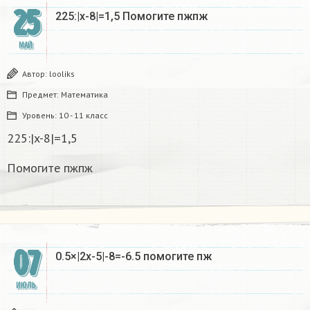
25
225:|x-8|=1,5 Помогите пжпж
МАЙ
Автор:
looliks
Предмет:
Математика
Уровень:
10 - 11 класс
225:|x-8|=1,5
Помогите пжпж
07
0.5×|2х-5|-8=-6.5 помогите пж​
ИЮЛЬ