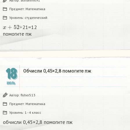
Автор:
alinahmil91
Предмет:
Математика
Уровень:
студенческий
x
+
52
÷21=12
помогите пж​
18
Обчисли 0,45×2,8 помогите пж ​
ИЮЛЬ
Автор:
fisher513
Предмет:
Математика
Уровень:
1 - 4 класс
обчисли 0,45×2,8 помогите пж ​