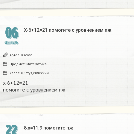
06
X-6+12=21 помогите с уровнением пж​
СЕНТЯБРЬ
Автор:
Kseiaa
Предмет:
Математика
Уровень:
студенческий
x-6+12=21
помогите с уровнением пж​
22
8:х=11:9 помогите пж