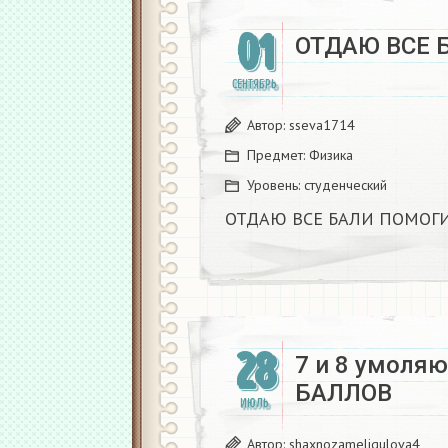
01
ОТДАЮ ВСЕ 
СЕНТЯБРЬ
Автор:
sseva1714
Предмет:
Физика
Уровень:
студенческий
ОТДАЮ ВСЕ БАЛИ ПОМОГ
28
7 и 8 умоля
БАЛЛОВ
ИЮЛЬ
Автор:
shaxnozameliqulova4