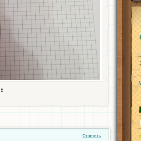
Е​
Ответить