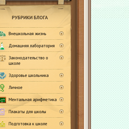
РУБРИКИ БЛОГА
Внешкольная жизнь
Домашняя лаборатория
Законодательство о
школе
Здоровье школьника
Личное
Ментальная арифметика
Плакаты для школы
Подготовка к школе