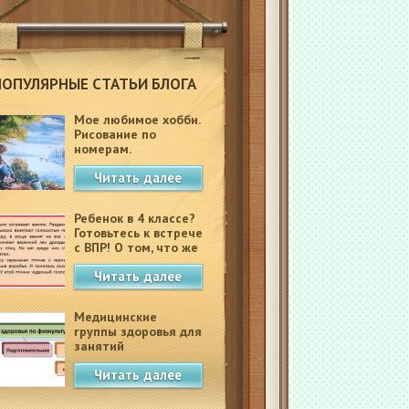
ПОПУЛЯРНЫЕ СТАТЬИ БЛОГА
Мое любимое хобби.
Рисование по
номерам.
Читать далее
Ребенок в 4 классе?
Готовьтесь к встрече
с ВПР! О том, что же
это такое.
Читать далее
Медицинские
группы здоровья для
занятий
физкультурой в
Читать далее
школе