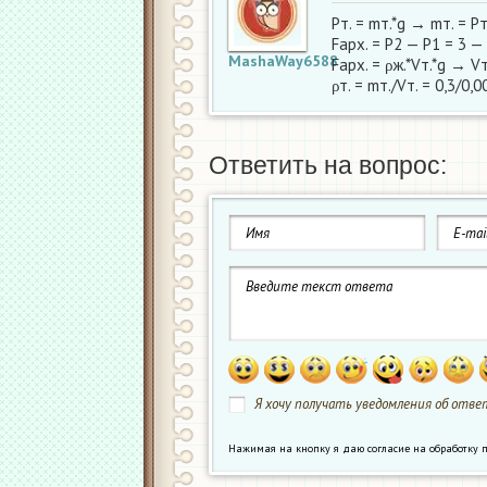
Pт. = mт.*g → mт. = Pт
Fарх. = Р2 — Р1 = 3 — 
MashaWay6588
Fарх. = ρж.*Vт.*g → Vт
ρт. = mт./Vт. = 0,3/0,
Ответить на вопрос:
Я хочу получать уведомления об ответ
Нажимая на кнопку я даю согласие на обработк