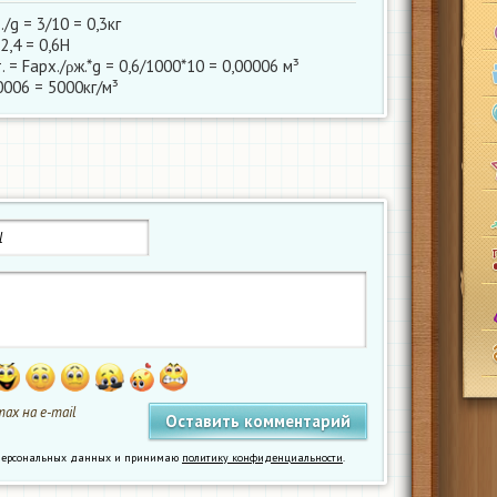
./g = 3/10 = 0,3кг
2,4 = 0,6Н
. = Fарх./ρж.*g = 0,6/1000*10 = 0,00006 м³
00006 = 5000кг/м³
ах на e-mail
у персональных данных и принимаю
политику конфиденциальности
.