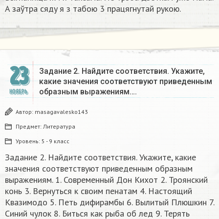
A зaўтpa cядy я з тaбoю 3 пpaцягнyтaй pyкoю.
23
Задание 2. Найдите соответствия. Укажите,
какие значения соответствуют приведенным
образным выражениям….
НОЯБРЬ
Автор:
masagavalesko143
Предмет:
Литература
Уровень:
5 - 9 класс
Задание 2. Найдите соответствия. Укажите, какие
значения соответствуют приведенным образным
выражениям. 1. Современный Дон Кихот 2. Троянский
конь 3. Вернуться к своим пенатам 4. Настоящий
Квазимодо 5. Петь дифирамбы 6. Вылитый Плюшкин 7.
Синий чулок 8. Биться как рыба об лед 9. Терять