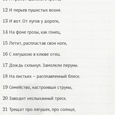
12
И перьев пушистых возня.
13
И вот. От лугов у дороги,
14
На фоне грозы, как гонец,
15
Летит, распластав свои ноги,
16
С лягушкою в клюве отец.
17
Дождь схлынул. Замолкли перуны.
18
На листьях – расплавленный блеск.
19
Семейство, настроивши струны,
20
Заводит неслыханный треск.
21
Трещат про лягушек, про солнце,