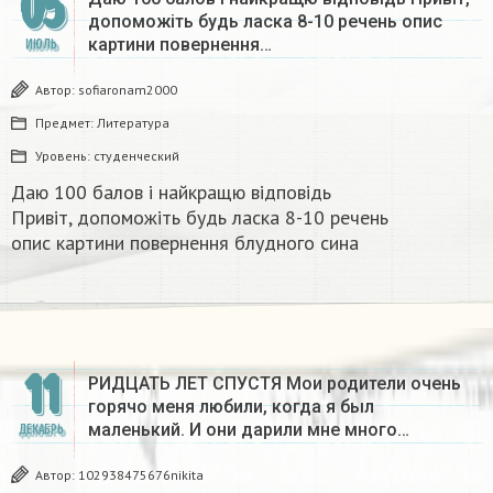
05
допоможіть будь ласка 8-10 речень опис
картини повернення…
ИЮЛЬ
Автор:
sofiaronam2000
Предмет:
Литература
Уровень:
студенческий
Даю 100 балов і найкращю відповідь
Привіт, допоможіть будь ласка 8-10 речень
опис картини повернення блудного сина ​
11
РИДЦАТЬ ЛЕТ СПУСТЯ Мои родители очень
горячо меня любили, когда я был
маленький. И они дарили мне много…
ДЕКАБРЬ
Автор:
102938475676nikita