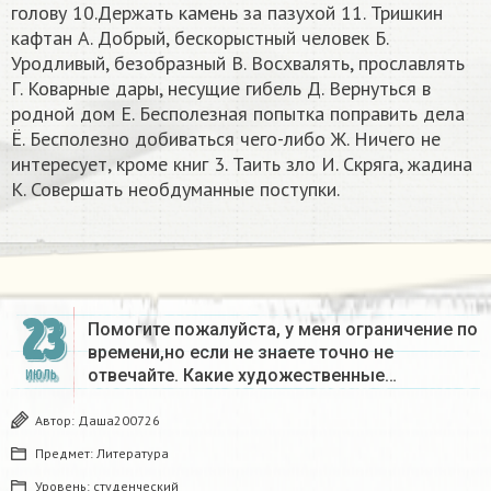
голову 10.Держать камень за пазухой 11. Тришкин
кафтан А. Добрый, бескорыстный человек Б.
Уродливый, безобразный В. Восхвалять, прославлять
Г. Коварные дары, несущие гибель Д. Вернуться в
родной дом Е. Бесполезная попытка поправить дела
Ё. Бесполезно добиваться чего-либо Ж. Ничего не
интересует, кроме книг 3. Таить зло И. Скряга, жадина
К. Совершать необдуманные поступки. ​
23
Помогите пожалуйста, у меня ограничение по
времени,но если не знаете точно не
отвечайте. Какие художественные…
ИЮЛЬ
Автор:
Даша200726
Предмет:
Литература
Уровень:
студенческий