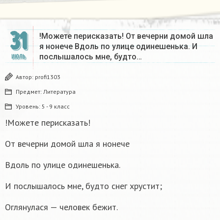
31
!Можете перисказать! От вечерни домой шла
я нонече Вдоль по улице одинешенька. И
послышалось мне, будто…
ИЮЛЬ
Автор:
profi1303
Предмет:
Литература
Уровень:
5 - 9 класс
!Можете перисказать!
От вечерни домой шла я нонече
Вдоль по улице одинешенька.
И послышалось мне, будто снег хрустит;
Оглянулася — человек бежит.