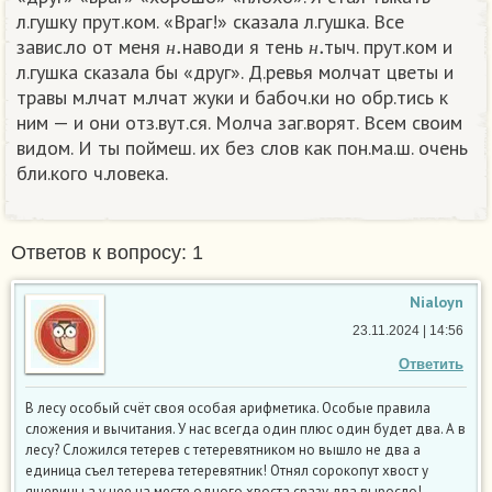
л.гушку прут.ком. «Враг!» сказала л.гушка. Все
н
.
н
.
завис.ло от меня
наводи я тень
тыч. прут.ком и
н
н
л.гушка сказала бы «друг». Д.ревья молчат цветы и
травы м.лчат м.лчат жуки и бабоч.ки но обр.тись к
ним — и они отз.вут.ся. Молча заг.ворят. Всем своим
видом. И ты поймеш. их без слов как пон.ма.ш. очень
бли.кого ч.ловека. ​
Ответов к вопросу: 1
Nialoyn
23.11.2024 | 14:56
Ответить
В лесу особый счёт своя особая арифметика. Особые правила
сложения и вычитания. У нас всегда один плюс один будет два. А в
лесу? Сложился тетерев с тетеревятником но вышло не два а
единица съел тетерева тетеревятник! Отнял сорокопут хвост у
ящерицы а у нее на месте одного хвоста сразу два выросло!