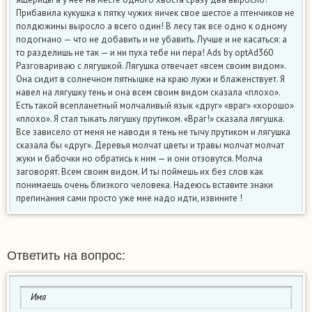
Прибавила кукушка к пятку чужих яичек свое шестое а птенчиков не
полдюжины выросло а всего один! В лесу так все одно к одному
подогнано — что не добавить и не убавить. Лучше и не касаться: а
то разделишь не так — и ни пуха тебе ни пера! Ads by optAd360
Разговариваю с лягушкой. Лягушка отвечает «всем своим видом».
Она сидит в солнечном пятнышке на краю лужи и блаженствует. Я
навел на лягушку тень и она всем своим видом сказала «плохо».
Есть такой всепланетный молчаливый язык «друг» «враг» «хорошо»
«плохо». Я стал тыкать лягушку прутиком. «Враг!» сказала лягушка.
Все зависело от меня не наводи я тень не тычу прутиком и лягушка
сказала бы «друг». Деревья молчат цветы и травы молчат молчат
жуки и бабочки но обратись к ним — и они отзовутся. Молча
заговорят. Всем своим видом. И ты поймешь их без слов как
понимаешь очень близкого человека. ​Надеюсь вставите знаки
препинания сами просто уже мне надо идти, извините !
Ответить на вопрос: