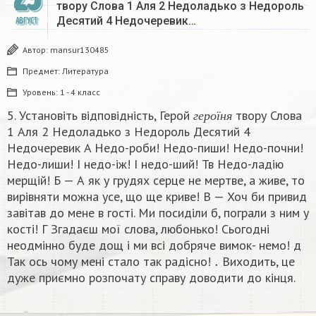
твору Слова 1 Аля 2 Недоладько з Недороль
Десятий 4 Недочеревик…
АВГУСТ
Автор:
mansur130485
Предмет:
Литература
Уровень:
1 - 4 класс
г
е
р
о
ї
н
я
5. Установіть відповідність, Герой
твору Слова
г
е
р
о
ї
н
я
1 Аля 2 Недоладько з Недороль Десятий 4
Недочеревик A Недо-роби! Недо-пиши! Недо-почни!
Недо-лиши! І недо-іж! І недо-ший! Тв Недо-ладію
мерщій! Б — А як у грудях серце не мертве, а живе, то
вирівняти можна усе, що ще криве! В — Хоч би привид
завітав до мене в гості. Ми посиділи б, пограли з ним у
кості! Г Згадаєш мої слова, любонько! Сьогодні
неодмінно буде дощ і ми всі добряче вимок- немо! д
.
Так ось чому мені стало так радісно!
Виходить, це
дуже приємно розпочату справу доводити до кінця.​