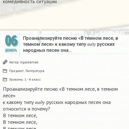
комедийность ситуации​
06
Проанализируйте песню «В темном лесе, в
в
и
д
у
темном лесе» к какому типу
русских
в
и
д
у
народных песен она…
ДЕКАБРЬ
Автор:
bgaidamak
Предмет:
Литература
Уровень:
1 - 4 класс
Проанализируйте песню «В темном лесе, в темном
лесе»
в
и
д
у
к какому типу
русских народных песен она
в
и
д
у
относится и почему?​
В темном лесе,
В темном лесе,
В темном лесе,