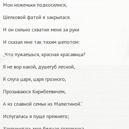
Мои ноженьки подкосилися,
Шелковой фатой я закрылася.
И он сильно схватил меня за руки
И сказал мне так тихим шепотом:
„Что пужаешься, красная красавица?
Я не вор какой, душегуб лесной,
Я слуга царя, царя грозного,
Прозываюся Кирибеевичем,
А из славной семьи из Малютиной.“
Испугалась я пуще прежнего;
Закружилась моя бедная головушка.