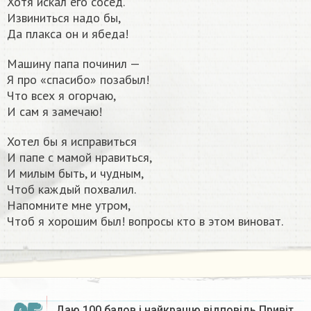
Хотя искал его сосед.
Извиниться надо бы,
Да плакса он и ябеда!
Машину папа починил —
Я про «спасибо» позабыл!
Что всех я огорчаю,
И сам я замечаю!
Хотел бы я исправиться
И папе с мамой нравиться,
И милым быть, и чудным,
Чтоб каждый похвалил.
Напомните мне утром,
Чтоб я хорошим был! вопросы кто в этом виноват. ​
Даю 100 балов і найкращю відповідь Привіт,