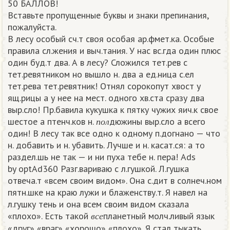
50 БАЛЛОВ!
Вставьте пропущенные буквы и знаки препинания,
пожалуйста.
В лесу особый сч.т своя особая ар.фмет.ка. Особые
правила сл.жения и выч.тания. У нас вс.гда один плюс
один буд.т два. А в лесу? Сложился тет.рев с
тет.ревятником но вышло н. два а ед.ница с.ел
тет.рева тет.ревятник! Отнял сорокопут хвост у
ящ.рицы а у нее на мест. одного хв.ста сразу два
выр.сло! Пр.бавила кукушка к пятку чужих яич.к свое
п
о
л
шестое а птенч.ков н.
дюжины выр.сло а всего
п
о
л
один! В лесу так все одно к одному п.догнано — что
н. добавить и н. убавить. Лучше и н. касат.ся: а то
раздел.шь не так — и ни пуха тебе н. пера! Ads
by optAd360 Разг.вариваю с л.гушкой. Л.гушка
отвеча.т «всем своим видом». Она с.дит в солнеч.ном
пятн.шке на краю лужи и блаженству.т. Я навел на
л.гушку тень и она всем своим видом сказала
в
с
е
«плохо». Есть такой
планетный молч.ливый язык
в
с
е
«друг» «враг» «хорошо» «плохо». Я стал тыкать