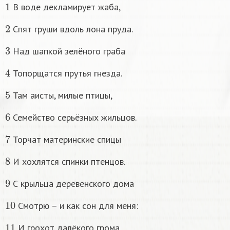
В воде декламирует жаба,
2
Спят груши вдоль лона пруда.
3
Над шапкой зелёного граба
4
Топорщатся прутья гнезда.
5
Там аисты, милые птицы,
6
Семейство серьёзных жильцов.
7
Торчат материнские спицы
8
И хохлятся спинки птенцов.
9
С крыльца деревенского дома
10
Смотрю – и как сон для меня:
11
И грохот далёкого грома,