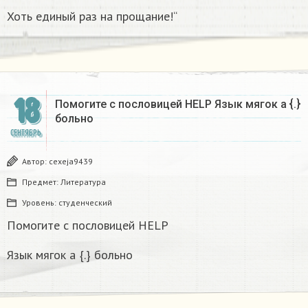
Хоть единый раз на прощание!“
18
Помогите с пословицей HELP Язык мягок а {.}
больно
СЕНТЯБРЬ
Автор:
cexeja9439
Предмет:
Литература
Уровень:
студенческий
Помогите с пословицей HELP
Язык мягок а {.} больно