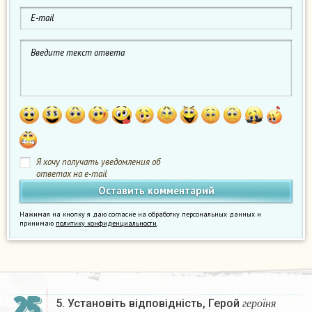
Я хочу получать уведомления об
ответах на e-mail
Нажимая на кнопку я даю согласие на обработку персональных данных и
принимаю
политику конфиденциальности
.
г
е
р
о
ї
н
я
25
5. Установіть відповідність, Герой
г
е
р
о
ї
н
я