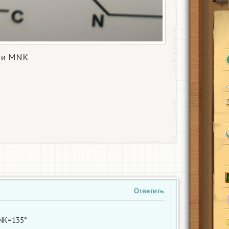
С и MNK
Ответить
MNK=135°