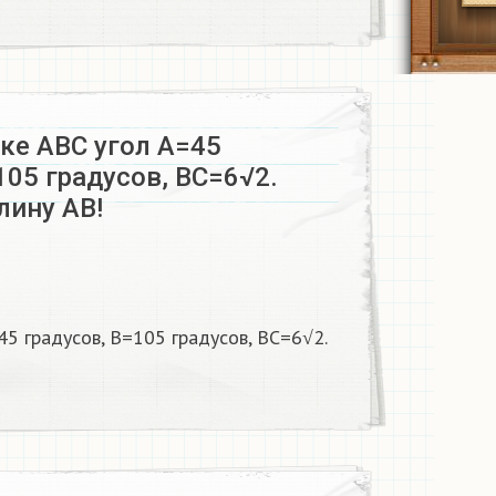
ке АВС угол А=45
105 градусов, ВС=6√2.
лину АВ!
45 градусов, В=105 градусов, ВС=6√2.