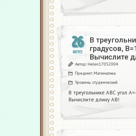
26
В треугольни
градусов, В=
АВГУСТ
Вычислите д
Автор:
Helen17052004
Предмет:
Математика
Уровень:
студенческий
В треугольнике АВС угол А=
Вычислите длину АВ!