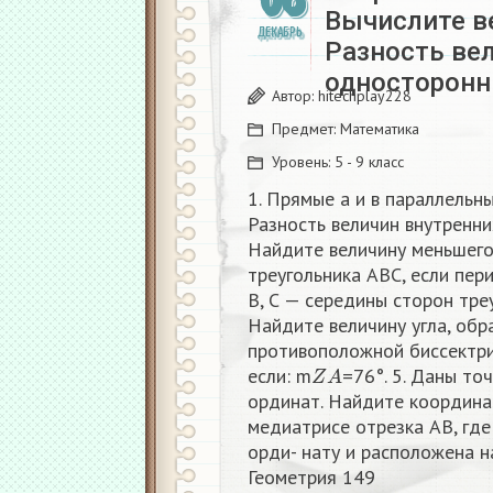
Вычислите вел
ДЕКАБРЬ
Разность ве
односторонн
Автор:
hitechplay228
Предмет:
Математика
Уровень:
5 - 9 класс
1. Прямые а и в параллельны.
Разность величин внутренни
Найдите величину меньшего 
треугольника АВС, если пер
В, С — середины сторон треу
Найдите величину угла, обр
противоположной биссектрисе
Z
A
если: m
=76°. 5. Даны точ
ординат. Найдите координа
медиатрисе отрезка АВ, где
орди- нату и расположена н
Геометрия 149​