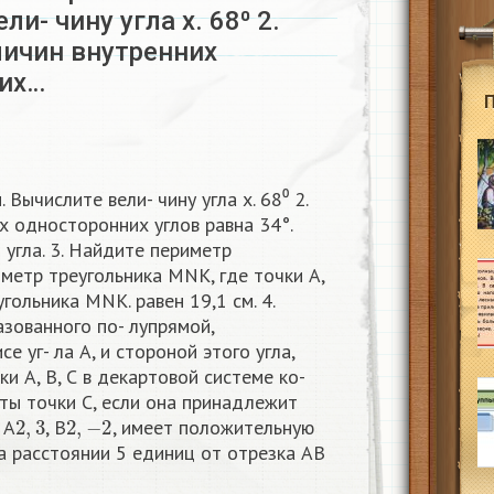
и- чину угла х. 68⁰ 2.
личин внутренних
их…
 Вычислите вели- чину угла х. 68⁰ 2.
х односторонних углов равна 34°.
угла. 3. Найдите периметр
иметр треугольника MNK, где точки A,
гольника MNK. равен 19,1 см. 4.
азованного по- лупрямой,
 уг- ла А, и стороной этого угла,
ки А, В, С в декартовой системе ко-
ты точки С, если она принадлежит
2
,
3
2
,
−
2
 A
, B
, имеет положительную
а расстоянии 5 единиц от отрезка АB