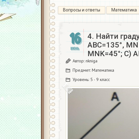
Вопросы и ответы
Математика
16
4. Найти гра
АВС=135°, MNK
ИЮНЬ
MNK=45°; C) 
Автор:
nkniga
Предмет:
Математика
Уровень:
5 - 9 класс