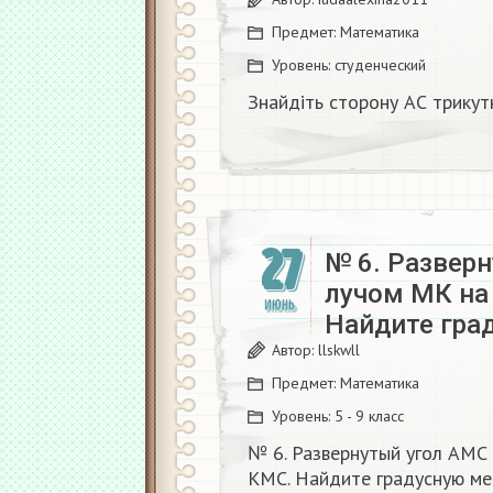
Предмет:
Математика
Уровень:
студенческий
Знайдіть сторону АС трикут
27
№ 6. Развер
лучом МК на
ИЮНЬ
Найдите гра
Автор:
llskwll
Предмет:
Математика
Уровень:
5 - 9 класс
№ 6. Развернутый угол АМС
КМС. Найдите градусную мер