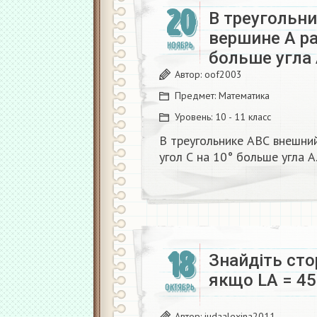
20
В треугольни
вершине А рав
НОЯБРЬ
больше угла
Автор:
oof2003
Предмет:
Математика
Уровень:
10 - 11 класс
В треугольнике АВС внешний
угол С на 10° больше угла А. Н
18
Знайдіть сто
якщо LA = 45
ОКТЯБРЬ
Автор:
iudaalexina2011