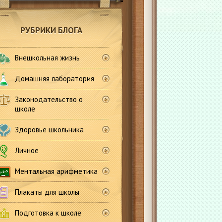
РУБРИКИ БЛОГА
Внешкольная жизнь
Домашняя лаборатория
Законодательство о
школе
Здоровье школьника
Личное
Ментальная арифметика
Плакаты для школы
Подготовка к школе