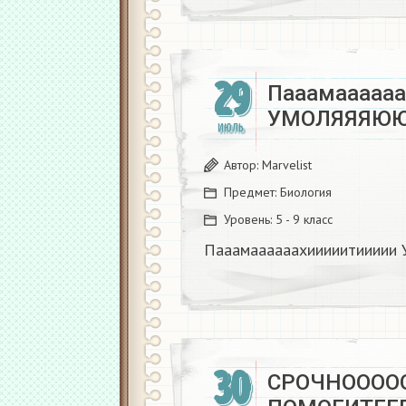
29
Пааамаааааа
УМОЛЯЯЯЮЮ
ИЮЛЬ
Автор:
Marvelist
Предмет:
Биология
Уровень:
5 - 9 класс
Пааамаааааахииииитиии
30
СРОЧНОООО