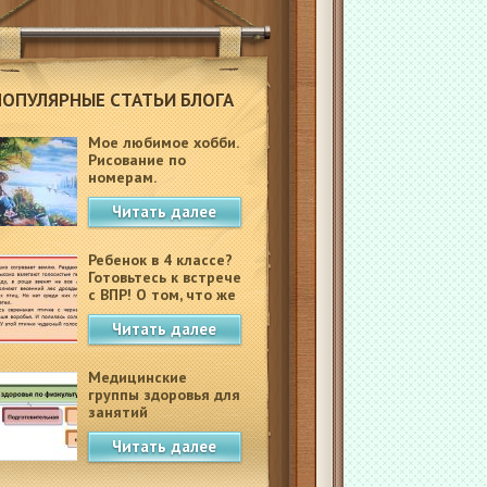
ПОПУЛЯРНЫЕ СТАТЬИ БЛОГА
Мое любимое хобби.
Рисование по
номерам.
Читать далее
Ребенок в 4 классе?
Готовьтесь к встрече
с ВПР! О том, что же
это такое.
Читать далее
Медицинские
группы здоровья для
занятий
физкультурой в
Читать далее
школе