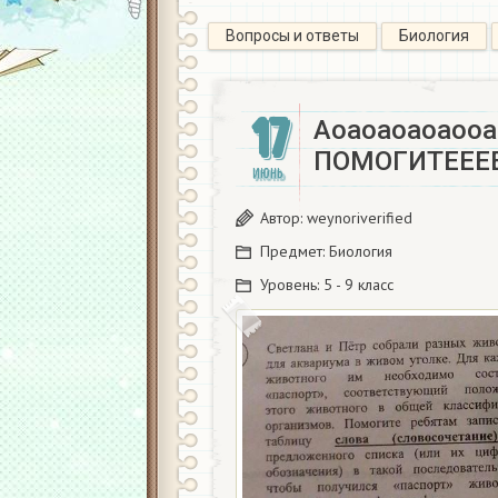
Вопросы и ответы
Биология
17
Аоаоаоаоаооа
ПОМОГИТЕЕЕЕ
ИЮНЬ
Автор:
weynoriverified
Предмет:
Биология
Уровень:
5 - 9 класс