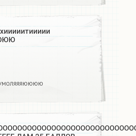
хииииитиииии
ЮЮ​
ии УМОЛЯЯЯЮЮЮЮ​
ОООООООООООООООООООООООООООО