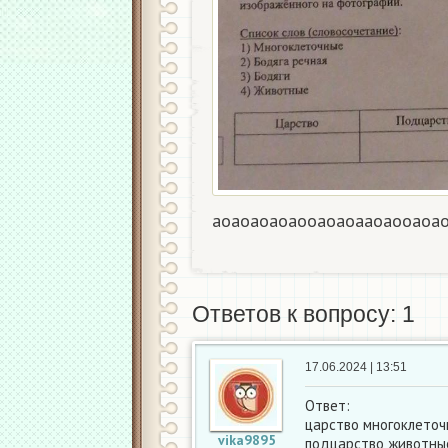
аоаоаоаоаооаоаоааоаооаоа
Ответов к вопросу: 1
17.06.2024 | 13:51
Ответ:
царство многоклето
vika9895
подцарство животны