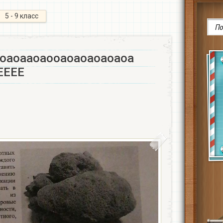
5 - 9 класс
оаоааоаооаоаоаоаоаоа
ЕЕЕ​