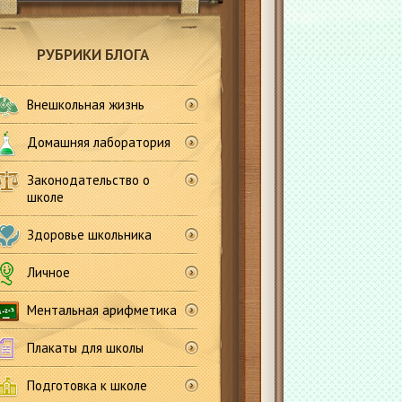
РУБРИКИ БЛОГА
Внешкольная жизнь
Домашняя лаборатория
Законодательство о
школе
Здоровье школьника
Личное
Ментальная арифметика
Плакаты для школы
Подготовка к школе