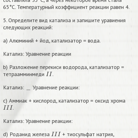
65°C. Температурный коэффициент реакции равен 4.
5. Определите вид катализа и запишите уравиения
следующих реакций:
a) Алюминий + йод, катализатор = вода.
Катализ: Уравнение реакции
b) Разложение перекиси водорода, катализатор =
I
I
тетраамминмеди
.
Катализ: ＿ Уравнение реакции:
c) Аммиак + кислород, катализатор = оксид хрома
I
I
I
.
Катализ: Уравнение реакции:
I
I
I
d) Роданид железа
+ тиосульфат натрия,
I
I
U
I