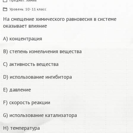
Предмет:
Химия
Уровень:
10 - 11 класс
На смещение химического равновесия в системе
оказывает влияние
A) концентрация
B) степень измельчения вещества
C) активность вещества
D) использование ингибитора
E) давление
F) скорость реакции
G) использование катализатора
H) температура