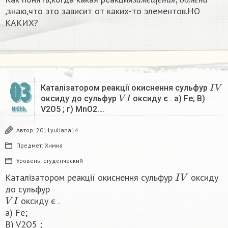
з
а
м
е
щ
е
н
и
я
о
б
м
е
н
а
,знаю,что это зависит от каких-то элементов.НО
КАКИХ?
I
V
03
Каталізатором реакції окиснення сульфур
V
I
оксиду до сульфур
оксиду є . a) Fe; B)
V2О5 ; г) MnO2….
ИЮНЬ
Автор:
2011yuliana14
Предмет:
Химия
Уровень:
студенческий
I
V
Каталізатором реакції окиснення сульфур
оксиду
до сульфур
V
I
оксиду є .
a) Fe;
B) V2О5 ;