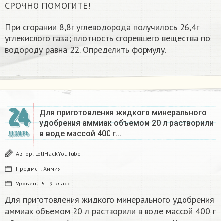
СРОЧНО ПОМОГИТЕ!
При сгорании 8,8г углеводорода получилось 26,4г
углекислого газа; плотность сгоревшего вещества по
водороду равна 22. Определить формулу.
24
Для приготовления жидкого минерального
удобрения аммиак объемом 20 л растворили
в воде массой 400 г…
ДЕКАБРЬ
Автор:
LolIHackYouTube
Предмет:
Химия
Уровень:
5 - 9 класс
Для приготовления жидкого минерального удобрения
аммиак объемом 20 л растворили в воде массой 400 г
о
б
ъ
е
м
г
а
з
а
п
р
и
в
е
д
е
н
п
р
и
н
о
р
м
а
л
ь
н
ы
х
у
с
л
о
в
и
я
х