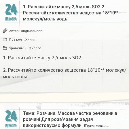
24
1. Рассчитайте массу 2,5 моль SO2 2.
Рассчитайте количество вещества 18*10²³
молекул/моль воды
ДЕКАБРЬ
Автор:
kingrunqueen
Предмет:
Химия
Уровень:
5 - 9 класс
1. Рассчитайте массу 2,5 моль SO2
2. Рассчитайте количество вещества 18*10²³ молекул/
моль воды
24
Тема: Розчини. Масова частка речовини в
розчині Для розв’язання задач
р
е
ч
о
в
и
н
и
використовусмо формули: m
…
ДЕКАБРЬ
р
е
ч
о
в
и
н
и