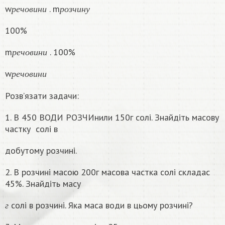
р
е
ч
о
в
и
н
и
р
о
з
ч
и
н
у
w
. m
р
е
ч
о
в
и
н
и
р
о
з
ч
и
н
у
100%
р
е
ч
о
в
и
н
и
m
. 100%
р
е
ч
о
в
и
н
и
р
е
ч
о
в
и
н
и
w
р
е
ч
о
в
и
н
и
Розв’язати задачи:
1. В 450 ВОДИ РОЗЧИнили 150г солі. Знайдіть масову
частку
солі в
добутому розчині.
2. В розчині масою 200г масова частка солі складас
45%. Знайдіть масу
г
солі в розчині. Яка маса води в цьому розчинi?
г