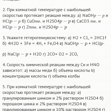
2. При комнатной температуре с наибольшей
р
−
р
скоростью протекает реакция между: a) NaOH
и
p
−
р
т
в
.
p
−
p
т
в
.
р
р
HCl
б) CuO
и H2SO4
в) CaCO3
и
p
−
p
т
в
.
p
−
p
р
т
в
т
в
HCl
r) Zn
и H2SO4
т
в
3. Укажите гетерогеннуюсистему: a) H2 + C1, = 2HC1f
p
−
p
б) 4H2O + 3Fe = 4H, + Fe,O4 в) NaOH
+ HCl(p-
p
−
p
p) NaCl
+ H2O r) 2CO+ O2 = 2CO,
4. Скорость химической реакции между Си и HNO
зависитот: а) массы меди б) объема кислоты b)
концентрации кислоты г) объема колбы
5. При комнатной температуре с наибольшей
скоростью протекает реакция между: a)
гранулированным цинком и 2% раствором H2SO4 б)
порошком цинка и 2% раствором H2SO4 в)
гранулированным цинком и 10% раствором H2SO4 г)