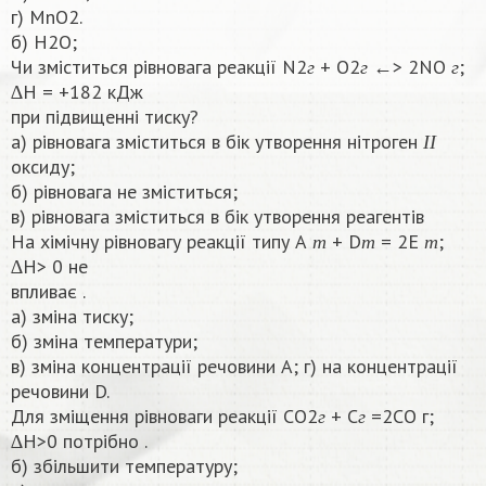
г) MnO2.
б) H2O;
г
г
г
Чи змiститься рівновага реакції N2
+ O2
←> 2NO
;
г
г
г
∆H = +182 кДж
при підвищенні тиску?
І
І
a) рівновага зміститься в бік утворення нітроген
І
І
оксиду;
б) рiвновага не зміститься;
в) рівновага зміститься в бік утворення реагентів
т
т
т
На хiмiчну рівновагу реакції типу А
+ D
= 2E
;
т
т
т
∆Н> 0 не
впливає .
а) змiна тиску;
б) зміна температури;
в) зміна концентрації речовини А; г) на концентрації
речовини D.
г
г
Для змiщення рівноваги реакції CO2
+ C
=2CO г;
г
г
∆Н>0 потрібно .
б) збільшити температуру;