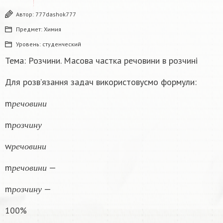
Автор:
777dashok777
Предмет:
Химия
Уровень:
студенческий
Тема: Розчини. Масова частка речовини в розчині
Для розв’язання задач використовусмо формули:
р
е
ч
о
в
и
н
и
m
р
е
ч
о
в
и
н
и
р
о
з
ч
и
н
у
m
р
о
з
ч
и
н
у
р
е
ч
о
в
и
н
и
w
р
е
ч
о
в
и
н
и
р
е
ч
о
в
и
н
и
m
—
р
е
ч
о
в
и
н
и
р
о
з
ч
и
н
у
m
—
р
о
з
ч
и
н
у
100%