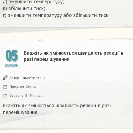
a) зменшити температуру;
в) збільшити тиск;
г) зменшити температуру або збільшити тиск.​
05
Вкажіть як змінюється швидкість реакції в
разі перемішування​
СЕНТЯБРЬ
Автор:
TarasYashchuk
Предмет:
Химия
Уровень:
5 - 9 класс
вкажіть як змінюється швидкість реакції в разі
перемішування​