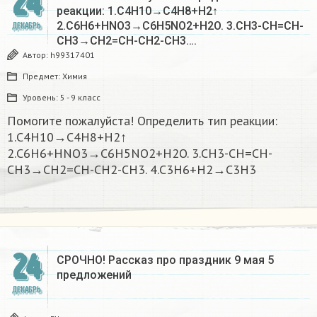
24
реакции: 1.C4H10→C4H8+H2↑
2.C6H6+HNO3→C6H5NO2+H2O. 3.CH3-CH=CH-
ДЕКАБРЬ
CH3→CH2=CH-CH2-CH3….
Автор:
h99317401
Предмет:
Химия
Уровень:
5 - 9 класс
Помогите пожалуйста! Определить тип реакции:
1.C4H10→C4H8+H2↑
2.C6H6+HNO3→C6H5NO2+H2O. 3.CH3-CH=CH-
CH3→CH2=CH-CH2-CH3. 4.C3H6+H2→C3H3
24
СРОЧНО! Рассказ про праздник 9 мая 5
предложений
ДЕКАБРЬ