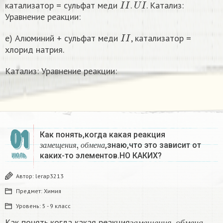
катализатор = сульфат меди
.
. Катализ:
Уравнение реакции:
I
I
e) Алюминий + сульфат меди
, катализатор =
хлорид натрия.
Катализ: Уравнение реакции:
01
Как понять,когда какая реакция
з
а
м
е
щ
е
н
и
я
,
о
б
м
е
н
а
,знаю,что это зависит от
з
а
м
е
щ
е
н
и
я
о
б
м
е
н
а
каких-то элементов.НО КАКИХ?
ИЮЛЬ
Автор:
lerap3213
Предмет:
Химия
Уровень:
5 - 9 класс
з
а
м
е
щ
е
н
и
я
,
о
б
м
е
н
а
Как понять,когда какая реакция