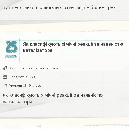
тут несколько правильных ответов, не более трех
25
Як класифікують хімічні реакції за наявністю
каталізатора
ОКТЯБРЬ
Автор:
nargizamansurhanovna
Предмет:
Химия
Уровень:
5 - 9 класс
як класифікують хімічні реакції за наявністю
каталізатора