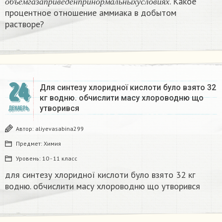
. Какое
о
б
ъ
е
м
г
а
з
а
п
р
и
в
е
д
е
н
п
р
и
н
о
р
м
а
л
ь
н
ы
х
у
с
л
о
в
и
я
х
процентное отношение аммиака в добытом
растворе?
24
Для синтезу хлоридної кислоти було взято 32
кг водню. обчислити масу хлороводню що
утворився​
ДЕКАБРЬ
Автор:
aliyevasabina299
Предмет:
Химия
Уровень:
10 - 11 класс
для синтезу хлоридної кислоти було взято 32 кг
водню. обчислити масу хлороводню що утворився​