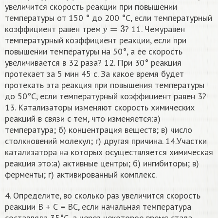
увеличится скорость реакции при повышении
температуры от 150 ° до 200 °С, если температурный
у
=
3
коэффициент равен трем
? 11. Чемуравен
у
температурный коэффициент реакции, если при
повышении температуры на 50°, а ее скорость
увеличивается в 32 раза? 12. При 30° реакция
протекает за 5 мин 45 с. За какое время будет
протекать эта реакция при повышения температуры
до 50°С, если температурный коэффициент равен 3?
13. Катализаторы изменяют скорость химических
реакций в связи с тем, что изменяется:а)
температура; б) концентрация веществ; в) число
столкновений молекул; г) другая причина. 14.Участки
катализатора на которых осуществляется химическая
реакция это:а) активные центры; б) ингибиторы; в)
ферменты; г) активированный комплекс.
4. Определите, во сколько раз увеличится скорость
реакции В + С = ВС, если начальная температура
составляла 35°C, а через некоторое время стала