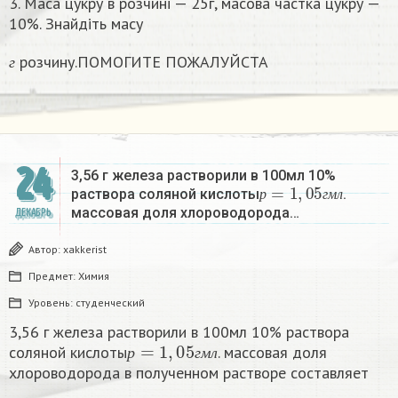
3. Маса цукру в розчині — 25г, масова частка цукру —
10%. Знайдіть масу
г
розчину.ПОМОГИТЕ ПОЖАЛУЙСТА
г
24
3,56 г железа растворили в 100мл 10%
р
=
1
,
05
г
м
л
раствора соляной кислоты
.
р
г
м
л
массовая доля хлороводорода…
ДЕКАБРЬ
Автор:
xakkerist
Предмет:
Химия
Уровень:
студенческий
3,56 г железа растворили в 100мл 10% раствора
р
=
1
,
05
г
м
л
соляной кислоты
. массовая доля
р
г
м
л
хлороводорода в полученном растворе составляет