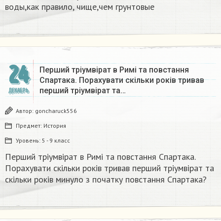
воды,как правило, чище,чем грунтовые​
24
Перший тріумвірат в Римі та повстання
Спартака. Порахувати скільки років тривав
перший тріумвірат та…
ДЕКАБРЬ
Автор:
goncharuck556
Предмет:
История
Уровень:
5 - 9 класс
Перший тріумвірат в Римі та повстання Спартака.
Порахувати скільки років тривав перший тріумвірат та
скільки років минуло з початку повстання Спартака?