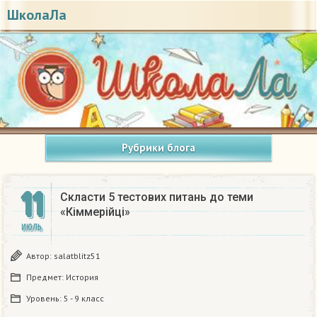
ШколаЛа
Рубрики блога
11
Скласти 5 тестових питань до теми
«Кіммерійці»
ИЮЛЬ
Автор:
salatblitz51
Предмет:
История
Уровень:
5 - 9 класс