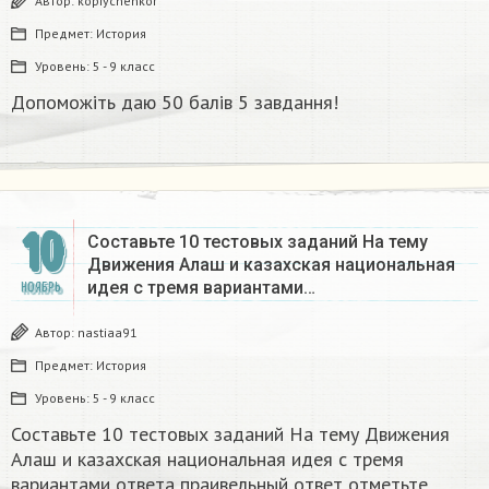
Автор:
kopiychenkor
Предмет:
История
Уровень:
5 - 9 класс
Допоможіть даю 50 балів 5 завдання!
10
Составьте 10 тестовых заданий На тему
Движения Алаш и казахская национальная
идея с тремя вариантами…
НОЯБРЬ
Автор:
nastiaa91
Предмет:
История
Уровень:
5 - 9 класс
Составьте 10 тестовых заданий На тему Движения
Алаш и казахская национальная идея с тремя
вариантами ответа праивельный ответ отметьте.​