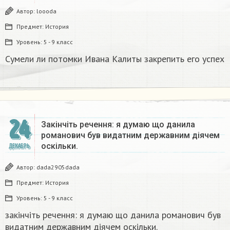
Автор:
loooda
Предмет:
История
Уровень:
5 - 9 класс
Сумели ли потомки Ивана Калиты закрепить его успех
24
Закінчіть речення: я думаю що данила
романович був видатним державним діячем
оскільки.
ДЕКАБРЬ
Автор:
dada2905dada
Предмет:
История
Уровень:
5 - 9 класс
закінчіть речення: я думаю що данила романович був
видатним державним діячем оскільки.