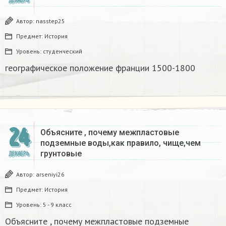
ДЕКАБРЬ
Автор:
nasstep25
Предмет:
История
Уровень:
студенческий
географическое положение франции 1500-1800​
24
Объясните , почему межпластовые
подземные воды,как правило, чище,чем
грунтовые​
ДЕКАБРЬ
Автор:
arseniyi26
Предмет:
История
Уровень:
5 - 9 класс
Объясните , почему межпластовые подземные