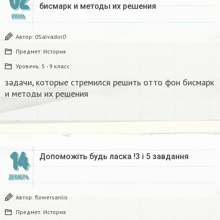
02
бисмарк и методы их решения
ИЮНЬ
Автор:
0Salvador0
Предмет:
История
Уровень:
5 - 9 класс
задачи, которые стремился решить отто фон бисмарк
и методы их решения
14
Допоможіть будь ласка !3 і 5 завдання
ДЕКАБРЬ
Автор:
flowersanlis
Предмет:
История