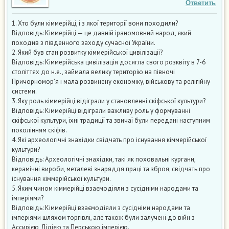
Ответить
1. Хто були кіммерійці, і з якої території вони походили?
Відповідь: Кіммерійці — це давній іраномовний народ, який
походив з південного заходу сучасної України.
2. Який був стан розвитку кіммерійської цивілізації?
Відповідь: Кіммерійська цивілізація досягла свого розквіту в 7-6
століттях до н.е., займала велику територію на півночі
Причорномор’я і мала розвинену економіку, військову та релігійну
системи.
3. Яку роль кіммерійці відіграли у становленні скіфської культури?
Відповідь: Кіммерійці відіграли важливу роль у формуванні
скіфської культури, їхні традиції та звичаї були передані наступним
поколінням скіфів.
4. Які археологічні знахідки свідчать про існування кіммерійської
культури?
Відповідь: Археологічні знахідки, такі як поховальні кургани,
керамічні вироби, металеві знаряддя праці та зброя, свідчать про
існування кіммерійської культури.
5. Яким чином кіммерійці взаємодіяли з сусідніми народами та
імперіями?
Відповідь: Кіммерійці взаємодіяли з сусідніми народами та
імперіями шляхом торгівлі, але також були залучені до війн з
Ассирією, Лідією та Перською імперією.