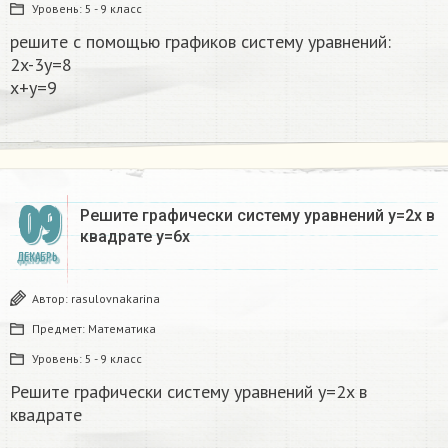
Уровень:
5 - 9 класс
решите с помощью графиков систему уравнений:
2x-3y=8
x+y=9​
09
Решите графически систему уравнений y=2x в
квадрате y=6x
ДЕКАБРЬ
Автор:
rasulovnakarina
Предмет:
Математика
Уровень:
5 - 9 класс
Решите графически систему уравнений y=2x в
квадрате