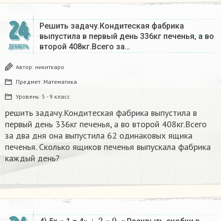
24
Решить задачу.Кондитеская фабрика
выпустила в первый день 336кг печенья, а во
второй 408кг.Всего за…
ДЕКАБРЬ
Автор:
никиткаро
Предмет:
Математика
Уровень:
5 - 9 класс
решить задачу.Кондитеская фабрика выпустила в
первый день 336кг печенья, а во второй 408кг.Всего
за два дня она выпустила 62 одинаковых ящика
печенья. Сколько ящиков печенья выпускала фабрика
каждый день?
х
+
2
9
х
–