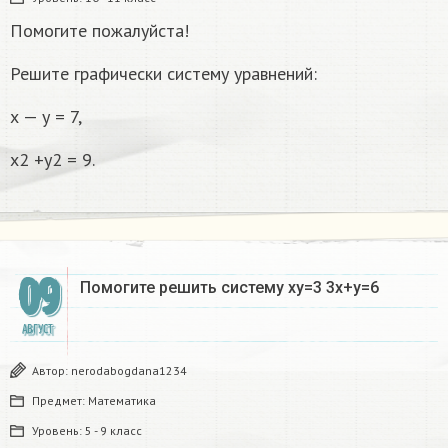
Помогите пожалуйста!
Решите графически систему уравнений:
х — у = 7,
х2 +у2 = 9.
09
Помогите решить систему xy=3 3x+y=6
АВГУСТ
Автор:
nerodabogdana1234
Предмет:
Математика
Уровень:
5 - 9 класс