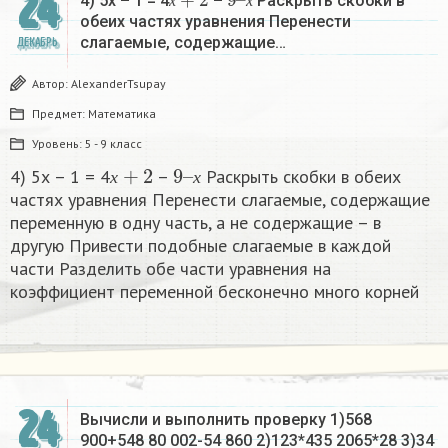
24
4) 5х – 1 = 4
–
Раскрыть скобки в
х
х
обеих частях уравнения Перенести
слагаемые, содержащие…
ДЕКАБРЬ
Автор:
AlexanderTsupay
Предмет:
Математика
Уровень:
5 - 9 класс
х
+
2
9
х
–
4) 5х – 1 = 4
–
Раскрыть скобки в обеих
х
х
частях уравнения Перенести слагаемые, содержащие
переменную в одну часть, а не содержащие – в
другую Привести подобные слагаемые в каждой
части Разделить обе части уравнения на
коэффициент переменной бесконечно много корней​
24
Вычисли и выполнить проверку 1)568
900+548 80 002-54 860 2)123*435 2065*28 3)34