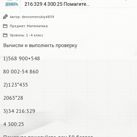
216:329 4 300:25 Помагите…
ДЕКАБРЬ
Автор:
denromenskiy4839
Предмет:
Математика
Уровень:
1 - 4 класс
Вычисли и выполнить проверку
1)568 900+548
80 002-54 860
2)123*435
2065*28
3)34 216:329
4 300:25