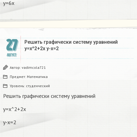
y=6x
27
Решить графически систему уравнений
y=x^2+2x y-x=2
АВГУСТ
Автор:
vadimcola721
Предмет:
Математика
Уровень:
студенческий
Решить графически систему уравнений
y=x^2+2x
y-x=2