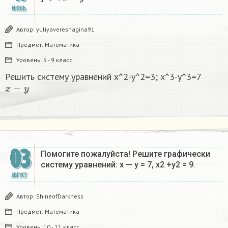
ИЮНЬ
Автор:
yuliyavereshagina91
Предмет:
Математика
Уровень:
5 - 9 класс
Решить систему уравнений x^2-y^2=3; x^3-y^3=7
x
−
y
03
Помогите пожалуйста! Решите графически
систему уравнений: х — у = 7, х2 +у2 = 9.
АВГУСТ
Автор:
ShineofDarkness
Предмет:
Математика
Уровень:
10 - 11 класс