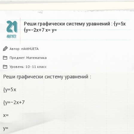
21
Реши графически систему уравнений : {y=5x
{y=−2x+7 x= y=
АВГУСТ
Автор:
nikitHUETA
Предмет:
Математика
Уровень:
10 - 11 класс
Реши графически систему уравнений :
{y=5x
{y=−2x+7
x=
y=