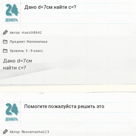
24
Дано d=7см найти с=?​
ДЕКАБРЬ
Автор:
vlasich8642
Предмет:
Математика
Уровень:
5 - 9 класс
Дано d=7см
найти с=?​
24
Помогите пожалуйста решить это
ДЕКАБРЬ
Автор:
fikovamasha123