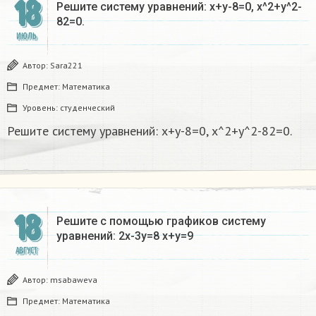
18
Решите систему уравнений: x+y-8=0, x^2+y^2-
82=0.
ИЮЛЬ
Автор:
Sara221
Предмет:
Математика
Уровень:
студенческий
Решите систему уравнений: x+y-8=0, x^2+y^2-82=0.
18
Решите с помощью графиков систему
уравнений: 2x-3y=8 x+y=9​
АВГУСТ
Автор:
msabaweva
Предмет:
Математика