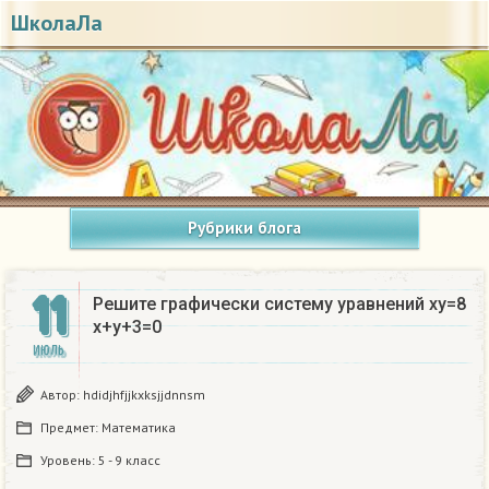
ШколаЛа
Рубрики блога
11
Решите графически систему уравнений xy=8
x+y+3=0
ИЮЛЬ
Автор:
hdidjhfjjkxksjjdnnsm
Предмет:
Математика
Уровень:
5 - 9 класс