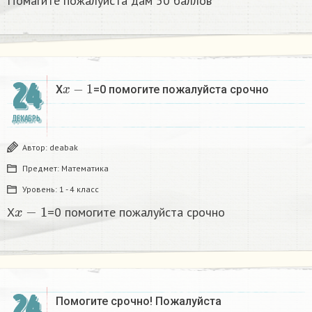
Помагите пожалуйста дам 50 баллов
x
−
1
24
X
=0 помогите пожалуйста срочно
ДЕКАБРЬ
Автор:
deabak
Предмет:
Математика
Уровень:
1 - 4 класс
x
−
1
X
=0 помогите пожалуйста срочно
24
Помогите срочно! Пожалуйста