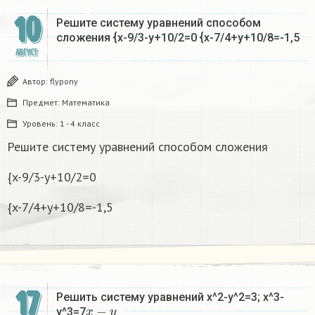
10
Решите систему уравнений способом
сложения {x-9/3-y+10/2=0 {x-7/4+y+10/8=-1,5
АВГУСТ
Автор:
flypony
Предмет:
Математика
Уровень:
1 - 4 класс
Решите систему уравнений способом сложения
{x-9/3-y+10/2=0
{x-7/4+y+10/8=-1,5
17
Решить систему уравнений x^2-y^2=3; x^3-
x
−
y
y^3=7