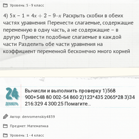
Уровень:
5 - 9 класс
х
+
2
9
х
–
4) 5х – 1 = 4
–
Раскрыть скобки в обеих
х
х
частях уравнения Перенести слагаемые, содержащие
переменную в одну часть, а не содержащие – в
другую Привести подобные слагаемые в каждой
части Разделить обе части уравнения на
коэффициент переменной бесконечно много корней​
24
Вычисли и выполнить проверку 1)568
900+548 80 002-54 860 2)123*435 2065*28 3)34
216:329 4 300:25 Помагите…
ДЕКАБРЬ
Автор:
denromenskiy4839
Предмет:
Математика
Уровень:
1 - 4 класс