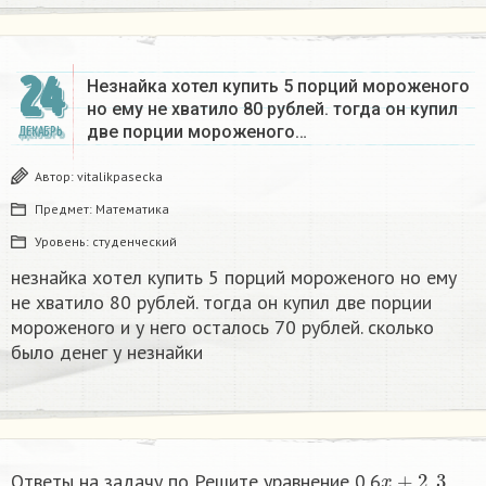
24
Незнайка хотел купить 5 порций мороженого
но ему не хватило 80 рублей. тогда он купил
две порции мороженого…
ДЕКАБРЬ
Автор:
vitalikpasecka
Предмет:
Математика
Уровень:
студенческий
незнайка хотел купить 5 порций мороженого но ему
не хватило 80 рублей. тогда он купил две порции
мороженого и у него осталось 70 рублей. сколько
было денег у незнайки
x
+
2
,
3
Ответы на задачу по Решите уравнение 0,6