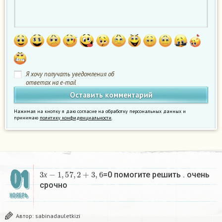
Я хочу получать уведомления об
ответах на e-mail
Нажимая на кнопку я даю согласие на обработку персональных данных и
принимаю
политику конфиденциальности
.
01
3
х
−
1
,
5
7
,
2
+
3
,
6
=0 помогите решить . очень
х
срочно
НОЯБРЬ
Автор:
sabinadauletkizi