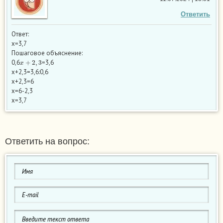
Ответить
Ответ:
x=3,7
Пошаговое объяснение:
x
+
2
,
3
0,6
=3,6
x+2,3=3,6:0,6
x+2,3=6
x=6-2,3
x=3,7
Ответить на вопрос: