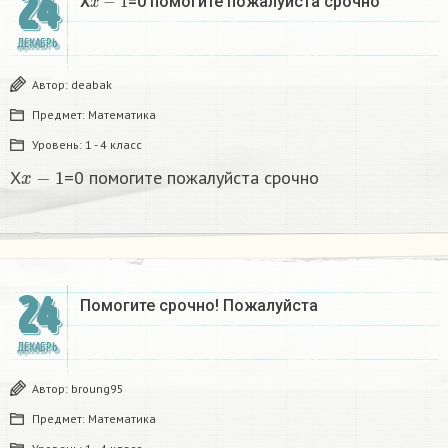
24
X
=0 помогите пожалуйста срочно
ДЕКАБРЬ
Автор:
deabak
Предмет:
Математика
Уровень:
1 - 4 класс
x
−
1
X
=0 помогите пожалуйста срочно
24
Помогите срочно! Пожалуйста
ДЕКАБРЬ
Автор:
broung95
Предмет:
Математика