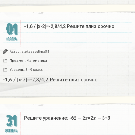
01
-1,6 / |x-2|=-2,8/4,2 Решите плиз срочно
НОЯБРЬ
Автор:
alekseebdima58
Предмет:
Математика
Уровень:
5 - 9 класс
-1,6 / |x-2|=-2,8/4,2 Решите плиз срочно
31
2
−
2
x
x
−
3
Решите уравнение: -6
=2
+3
ОКТЯБРЬ