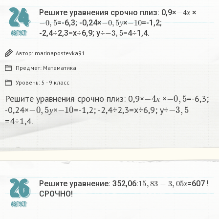
24
−
4
х
Решите уравнения срочно плиз: 0,9×
×
−
0
,
5
−
0
,
5
у
−
10
х
=-6,3; -0,24×
×
=-1,2;
−
3
,
5
у
-2,4÷2,3=х÷6,9; у÷
=4÷1,4.
АВГУСТ
Автор:
marinapostevka91
Предмет:
Математика
Уровень:
5 - 9 класс
−
4
х
−
0
,
5
Решите уравнения срочно плиз: 0,9×
×
=-6,3;
−
0
,
5
у
−
10
−
3
,
5
х
-0,24×
×
=-1,2; -2,4÷2,3=х÷6,9; у÷
у
=4÷1,4.
26
15
,
83
−
3
,
05
х
Решите уравнение: 352,06:
=607 !
х
СРОЧНО!
АВГУСТ