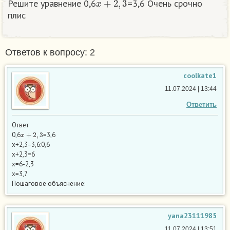
Решите уравнение 0,6
=3,6 Очень срочно
плис
Ответов к вопросу: 2
coolkate1
11.07.2024 | 13:44
Ответить
Ответ
x
+
2
,
3
0,6
=3,6
x+2,3=3,6:0,6
x+2,3=6
x=6-2,3
x=3,7
Пошаговое объяснение:
yana23111985
11.07.2024 | 13:51