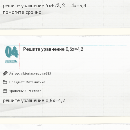
3
,
2
−
4
х
решите уравнение 5х+2
=3,4
х
помогите срочно ​
04
Решите уравнение 0,6x=4,2
ОКТЯБРЬ
Автор:
viktoriasvecova685
Предмет:
Математика
Уровень:
5 - 9 класс
решите уравнение 0,6x=4,2