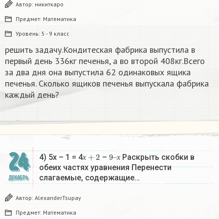
Автор:
никиткаро
Предмет:
Математика
Уровень:
5 - 9 класс
решить задачу.Кондитеская фабрика выпустила в
первый день 336кг печенья, а во второй 408кг.Всего
за два дня она выпустила 62 одинаковых ящика
печенья. Сколько ящиков печенья выпускала фабрика
каждый день?
24
х
+
2
9
х
–
4) 5х – 1 = 4
–
Раскрыть скобки в
х
х
обеих частях уравнения Перенести
слагаемые, содержащие…
ДЕКАБРЬ
Автор:
AlexanderTsupay
Предмет:
Математика