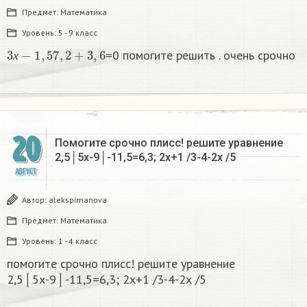
Предмет:
Математика
Уровень:
5 - 9 класс
3
х
−
1
,
5
7
,
2
+
3
,
6
=0 помогите решить . очень срочно
х
20
Помогите срочно плисс! решите уравнение
2,5│5х-9│-11,5=6,3; 2х+1 /3-4-2х /5
АВГУСТ
Автор:
alekspimanova
Предмет:
Математика
Уровень:
1 - 4 класс
помогите срочно плисс! решите уравнение
2,5│5х-9│-11,5=6,3; 2х+1 /3-4-2х /5