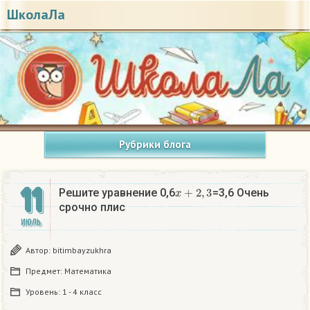
ШколаЛа
Рубрики блога
11
x
+
2
,
3
Решите уравнение 0,6
=3,6 Очень
срочно плис
ИЮЛЬ
Автор:
bitimbayzukhra
Предмет:
Математика
Уровень:
1 - 4 класс
x
+
2
,
3