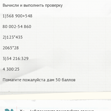
Вычисли и выполнить проверку
1)568 900+548
80 002-54 860
2)123*435
2065*28
3)34 216:329
4 300:25
Помагите пожалуйста дам 50 баллов
x
−
1