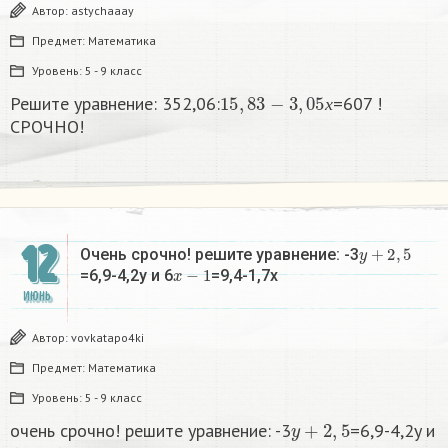
Автор:
astychaaay
Предмет:
Математика
Уровень:
5 - 9 класс
15
,
83
−
3
,
05
х
Решите уравнение: 352,06:
=607 !
х
СРОЧНО!
12
y
+
2
,
5
Очень срочно! решите уравнение: -3
x
−
1
=6,9-4,2y и 6
=9,4-1,7x
ИЮНЬ
Автор:
vovkatapo4ki
Предмет:
Математика
Уровень:
5 - 9 класс
y
+
2
,
5
очень срочно! решите уравнение: -3
=6,9-4,2y и
x
−
1