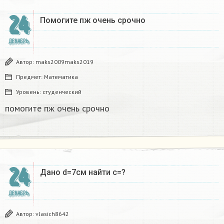
24
Помогите пж очень срочно​
ДЕКАБРЬ
Автор:
maks2009maks2019
Предмет:
Математика
Уровень:
студенческий
помогите пж очень срочно​
24
Дано d=7см найти с=?​
ДЕКАБРЬ
Автор:
vlasich8642