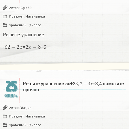
Автор:
Ggjd89
Предмет:
Математика
Уровень:
5 - 9 класс
Решите уравнение:
2
−
2
x
x
−
3
-6
=2
+3
25
3
,
2
−
4
х
Решите уравнение 5х+2
=3,4 помогите
х
срочно ​
СЕНТЯБРЬ
Автор:
Yurtjan
Предмет:
Математика
Уровень:
5 - 9 класс