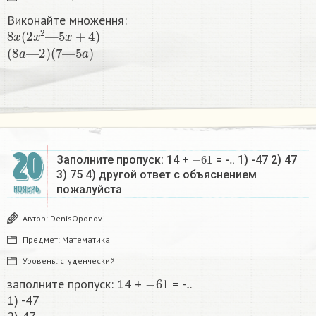
Виконайте множення:
8
x
(
2
x
2
—
5
x
+
4
)
(
8
a
—
2
)
(
7
—
5
a
)
20
−
61
.
Заполните пропуск: 14 +
= -
. 1) -47 2) 47
3) 75 4) другой ответ​ с объяснением
пожалуйста
НОЯБРЬ
Автор:
DenisOponov
Предмет:
Математика
Уровень:
студенческий
−
61
.
заполните пропуск: 14 +
= -
.
1) -47