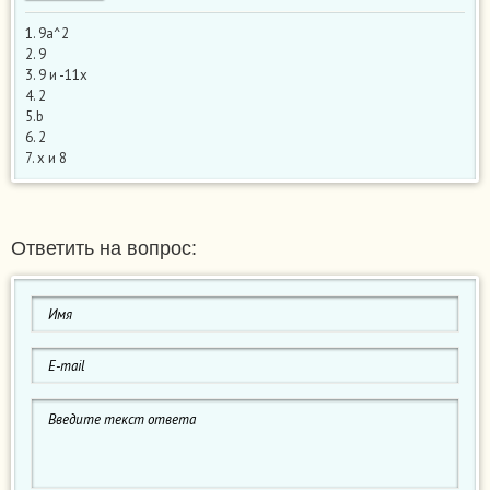
1. 9а^2
2. 9
3. 9 и -11х
4. 2
5.b
6. 2
7. x и 8
Ответить на вопрос: