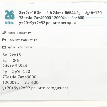
26
x
−
2
5
y
−
3
y
3x+2x=15 3
-6 24x+x-56544
*6=120
7
a
−
2
a
73a+4a-7a=49000 12000
=600
y+20+9y+2=92 решите сегодня…
НОЯБРЬ
Автор:
kausar449
Предмет:
Математика
Уровень:
5 - 9 класс
3x+2x=15
x
−
2
3
-6
24x+x-56544
5
y
−
3
y
*6=120
73a+4a-7a=49000
7
a
−
2
a
12000
=600
y+20+9y+2=92 решите сегодня плз​