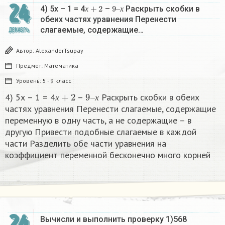
24
х
+
2
9
х
–
4) 5х – 1 = 4
–
Раскрыть скобки в
х
х
обеих частях уравнения Перенести
слагаемые, содержащие…
ДЕКАБРЬ
Автор:
AlexanderTsupay
Предмет:
Математика
Уровень:
5 - 9 класс
х
+
2
9
х
–
4) 5х – 1 = 4
–
Раскрыть скобки в обеих
х
х
частях уравнения Перенести слагаемые, содержащие
переменную в одну часть, а не содержащие – в
другую Привести подобные слагаемые в каждой
части Разделить обе части уравнения на
коэффициент переменной бесконечно много корней​
24
Вычисли и выполнить проверку 1)568