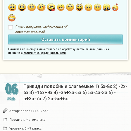
Я хочу получать уведомления об
ответах на e-mail
Нажимая на кнопку я даю согласие на обработку персональных данных и
принимаю
политику конфиденциальности
.
06
Привиди подобные слагаемые 1) 5x-8x 2) -2x-
5x 3) -15x+9x 4) -3a+2a-5a 5) 5a-4a-3a 6) -
a+3a-7a 7) 2a-5x+6x…
ИЮНЬ
Автор:
sasha775492345
Предмет:
Математика
Уровень:
5 - 9 класс