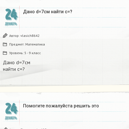
24
Дано d=7см найти с=?​
ДЕКАБРЬ
Автор:
vlasich8642
Предмет:
Математика
Уровень:
5 - 9 класс
Дано d=7см
найти с=?​
24
Помогите пожалуйста решить это
ДЕКАБРЬ