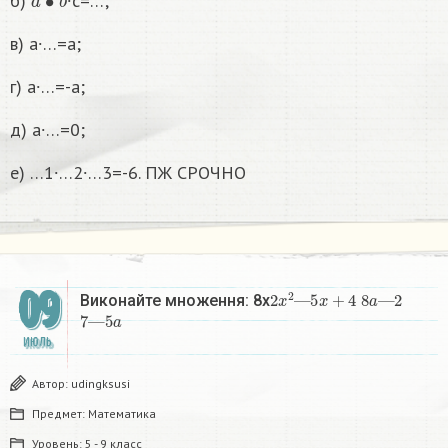
б)
∙c=…;
в) a∙…=a;
г) a∙…=-a;
д) a∙…=0;
е) …1∙…2∙…3=-6. ПЖ СРОЧНО
09
2
x
2
—
5
x
+
4
8
a
—
2
Виконайте множення: 8x
7
—
5
a
​
ИЮЛЬ
Автор:
udingksusi
Предмет:
Математика
Уровень:
5 - 9 класс