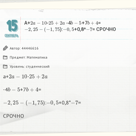
15
2
a
−
10
25
+
2
a
b
−
5
b
+
4
A+
-
-4
+7
=
−
2
,
25
−
(
−
1
,
75
−
0
,
5
−
7
):
+0,8*
= СРОЧНО
СЕНТЯБРЬ
Автор:
44446616
Предмет:
Математика
Уровень:
студенческий
2
a
−
10
25
+
2
a
a+
-
b
−
5
b
+
4
-4
+7
=
−
2
,
25
−
(
−
1
,
75
−
0
,
5
−
7
):
+0,8*
=
СРОЧНО