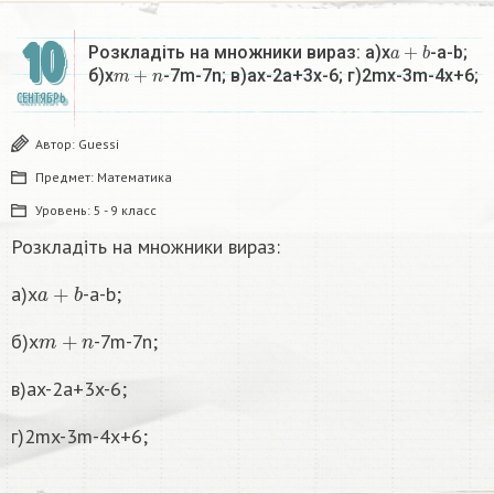
10
a
+
b
Розкладіть на множники вираз: a)x
-a-b;
m
+
n
б)x
-7m-7n; в)ax-2a+3x-6; г)2mx-3m-4x+6;
СЕНТЯБРЬ
Автор:
Guessi
Предмет:
Математика
Уровень:
5 - 9 класс
Розкладіть на множники вираз:
a
+
b
a)x
-a-b;
m
+
n
б)x
-7m-7n;
в)ax-2a+3x-6;
г)2mx-3m-4x+6;