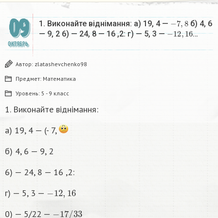
09
−
7
,
8
1. Виконайте віднімання: a) 19, 4 —
б) 4, 6
−
12
,
16
— 9, 2 6) — 24, 8 — 16 ,2: г) — 5, 3 —
…
ОКТЯБРЬ
Автор:
zlatashevchenko98
Предмет:
Математика
Уровень:
5 - 9 класс
1. Виконайте віднімання:
a) 19, 4 — (- 7,
б) 4, 6 — 9, 2
6) — 24, 8 — 16 ,2:
−
12
,
16
г) — 5, 3 —
−
17
/
33
0) — 5/22 —