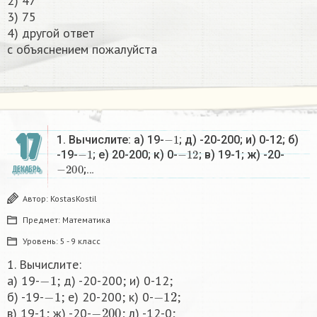
2) 47
3) 75
4) другой ответ​
с объяснением пожалуйста
17
−
1
1. Вычислите: а) 19-
; д) -20-200; и) 0-12; б)
−
1
−
12
-19-
; е) 20-200; к) 0-
; в) 19-1; ж) -20-
−
200
;…
ДЕКАБРЬ
Автор:
KostasKostil
Предмет:
Математика
Уровень:
5 - 9 класс
1. Вычислите:
−
1
а) 19-
; д) -20-200; и) 0-12;
−
1
−
12
б) -19-
; е) 20-200; к) 0-
;
−
200
в) 19-1; ж) -20-
; л) -12-0;