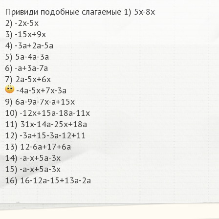
Привиди подобные слагаемые 1) 5x-8x
2) -2x-5x
3) -15x+9x
4) -3a+2a-5a
5) 5a-4a-3a
6) -a+3a-7a
7) 2a-5x+6x
-4a-5x+7x-3a
9) 6a-9a-7x-a+15x
10) -12x+15a-18a-11x
11) 31x-14a-25x+18a
12) -3a+15-3a-12+11
13) 12-6a+17+6a
14) -a-x+5a-3x
15) -a-x+5a-3x
16) 16-12a-15+13a-2a​