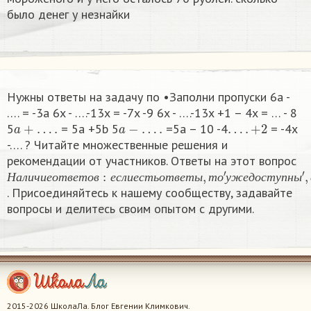
было денег у незнайки
Нужны ответы на задачу по •Заполни пропуски 6a -
…. = -3a 6x - ….-13x = -7x -9 6x - ….-13x +1 – 4x = … - 8
a
+
…
.
a
−
…
.
…
.
+
2
5
= 5a +5b 5
=5a – 10 -4
= -4x
-…. ? Читайте множественные решения и
рекомендации от участников. Ответы на этот вопрос
Н
—
а
′
п
л
о
и
к
ч
а
и
н
е
е
о
т
т
′
в
е
т
о
в
:
е
с
л
и
е
с
т
ь
о
т
в
е
т
ы
,
т
о
′
у
ж
е
д
о
с
т
у
п
н
ы
′
,
е
с
Н
а
л
и
ч
и
е
о
т
в
е
т
о
в
е
с
л
и
е
с
т
ь
о
т
в
е
т
ы
т
о
у
ж
е
д
о
с
т
у
п
н
ы
. Присоединяйтесь к нашему сообществу, задавайте
вопросы и делитесь своим опытом с другими.
2015-2026 ШколаЛа. Блог Евгении Климкович.