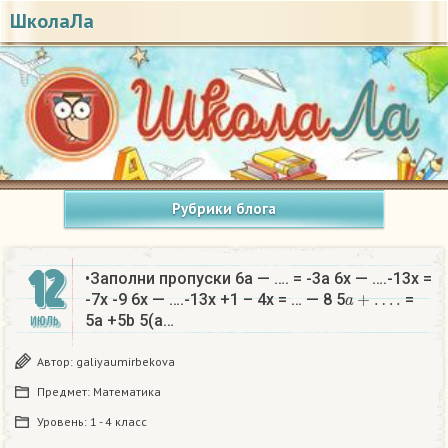
ШколаЛа
Рубрики блога
12
•Заполни пропуски 6a — …. = -3a 6x — ….-13x =
a
+
…
.
-7x -9 6x — ….-13x +1 – 4x = … — 8 5
=
5a +5b 5(a…
ИЮЛЬ
Автор:
galiyaumirbekova
Предмет:
Математика
Уровень:
1 - 4 класс