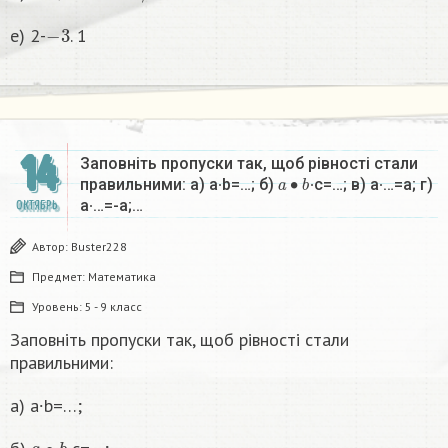
−
3
e) 2-
. 1
14
Заповніть пропуски так, щоб рівності стали
a
∙
b
правильними: a) a∙b=…; б)
∙c=…; в) a∙…=a; г)
a∙…=-a;…
ОКТЯБРЬ
Автор:
Buster228
Предмет:
Математика
Уровень:
5 - 9 класс
Заповніть пропуски так, щоб рівності стали
правильними:
a) a∙b=…;
a
∙
b