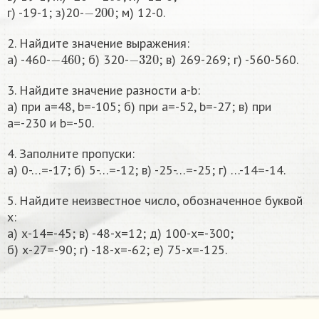
−
200
г) -19-1; з)20-
; м) 12-0.
2. Найдите значение выражения:
−
460
−
320
а) -460-
; б) 320-
; в) 269-269; г) -560-560.
3. Найдите значение разности а-b:
а) при а=48, b=-105; б) при а=-52, b=-27; в) при
а=-230 и b=-50.
4. Заполните пропуски:
а) 0-…=-17; б) 5-…=-12; в) -25-…=-25; г) …-14=-14.
5. Найдите неизвестное число, обозначенное буквой
x:
а) х-14=-45; в) -48-х=12; д) 100-х=-300;
б) х-27=-90; г) -18-х=-62; е) 75-х=-125.