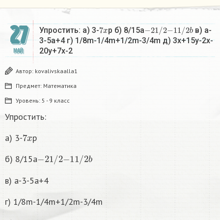
27
7
x
−
2
1
/
2
−
1
1
/
2
b
Упростить: а) 3-
p б) 8/15a
в) a-
3-5a+4 г) 1/8m-1/4m+1/2m-3/4m д) 3x+15y-2x-
20y+7x-2
МАЙ
Автор:
kovalivskaalla1
Предмет:
Математика
Уровень:
5 - 9 класс
Упростить:
7
x
а) 3-
p
−
2
1
/
2
−
1
1
/
2
b
б) 8/15a
в) a-3-5a+4
г) 1/8m-1/4m+1/2m-3/4m