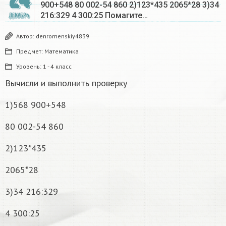
900+548 80 002-54 860 2)123*435 2065*28 3)34
216:329 4 300:25 Помагите…
ДЕКАБРЬ
Автор:
denromenskiy4839
Предмет:
Математика
Уровень:
1 - 4 класс
Вычисли и выполнить проверку
1)568 900+548
80 002-54 860
2)123*435
2065*28
3)34 216:329
4 300:25