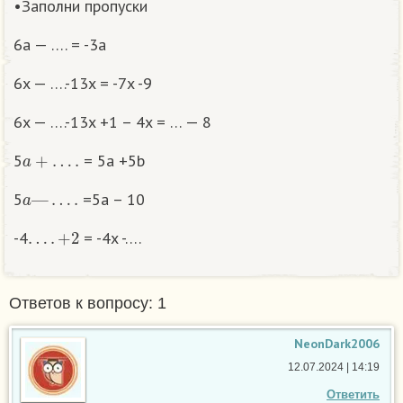
•Заполни пропуски
6a — …. = -3a
6x — ….-13x = -7x -9
6x — ….-13x +1 – 4x = … — 8
a
+
…
.
5
= 5a +5b
a
—
…
.
5
=5a – 10
…
.
+
2
-4
= -4x -….
Ответов к вопросу: 1
NeonDark2006
12.07.2024 | 14:19
Ответить