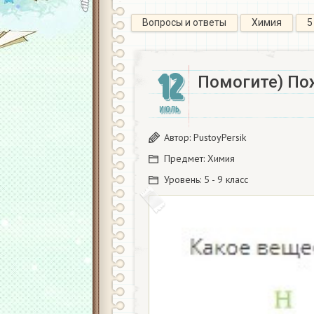
Вопросы и ответы
Химия
5
12
Помогите) По
ИЮЛЬ
Автор:
PustoyPersik
Предмет:
Химия
Уровень:
5 - 9 класс