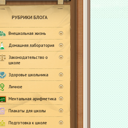
РУБРИКИ БЛОГА
Внешкольная жизнь
Домашняя лаборатория
Законодательство о
школе
Здоровье школьника
Личное
Ментальная арифметика
Плакаты для школы
Подготовка к школе