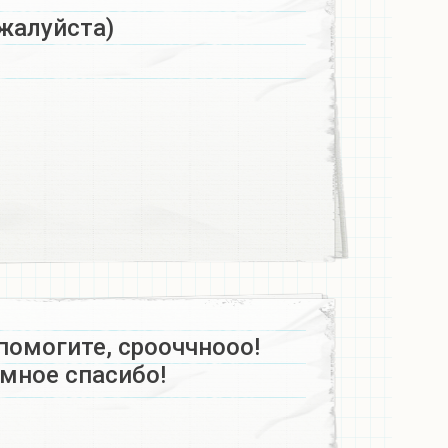
жалуйста)
помогите, срооччнооо!
омное спасибо!