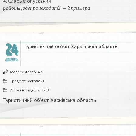
4. Слабые опускания
р
а
й
о
н
ы
,
г
д
е
п
р
о
и
с
х
о
д
и
т
2
−
3
п
р
и
м
е
р
а
р
а
й
о
н
ы
г
д
е
п
р
о
и
с
х
о
д
и
т
п
р
и
м
е
р
а
24
Туристичний об’єкт Харківська область
ДЕКАБРЬ
Автор:
viktoria6167
Предмет:
География
Уровень:
студенческий
Туристичний об’єкт Харківська область