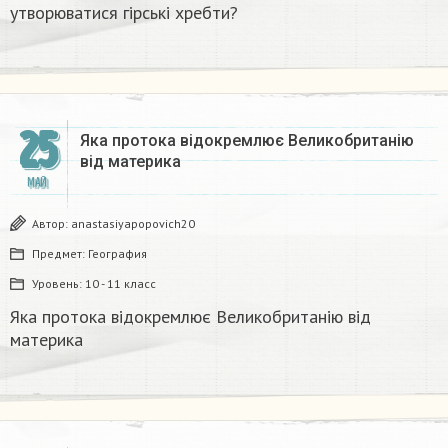
утворюватися гірські хребти?​
25
Яка протока відокремлює Великобританію
від материка​
МАЙ
Автор:
anastasiyapopovich20
Предмет:
География
Уровень:
10 - 11 класс
Яка протока відокремлює Великобританію від
материка​