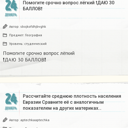
24
Помогите срочно вопрос лёгкий ❗ДАЮ 30
БАЛЛОВ❗​
ДЕКАБРЬ
Автор:
sbojkofdhjbvghk
Предмет:
География
Уровень:
студенческий
Помогите срочно вопрос лёгкий
❗ДАЮ 30 БАЛЛОВ❗​
24
Рассчитайте среднюю плотность населения
Евразии Сравните её с аналогичным
показателем на других материках​…
ДЕКАБРЬ
Автор:
aptechkaaptechka