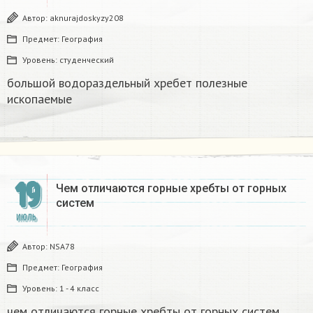
Автор:
aknurajdoskyzy208
Предмет:
География
Уровень:
студенческий
большой водораздельный хребет полезные
ископаемые​
19
Чем отличаются горные хребты от горных
систем
ИЮЛЬ
Автор:
NSA78
Предмет:
География
Уровень:
1 - 4 класс
чем отличаются горные хребты от горных систем