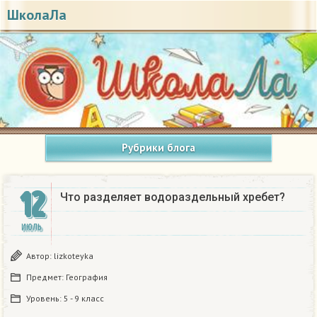
ШколаЛа
Рубрики блога
12
Что разделяет водораздельный хребет?
ИЮЛЬ
Автор:
lizkoteyka
Предмет:
География
Уровень:
5 - 9 класс