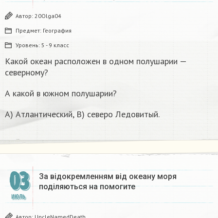
Автор:
20Olga04
Предмет:
География
Уровень:
5 - 9 класс
Какой океан расположен в одном полушарии —
северному?
А какой в южном полушарии?
А) Атлантический, В) северо Ледовитый.
03
За відокремленням від океану моря
поділяються на помогите
ИЮЛЬ
Автор:
UncleNamedDeath