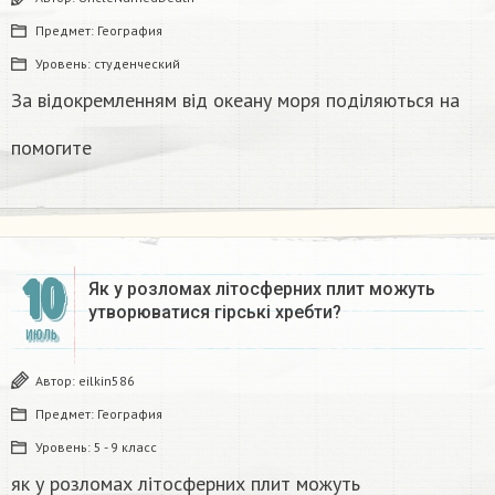
Предмет:
География
Уровень:
студенческий
За відокремленням від океану моря поділяються на
помогите
10
Як у розломах літосферних плит можуть
утворюватися гірські хребти?​
ИЮЛЬ
Автор:
eilkin586
Предмет:
География
Уровень:
5 - 9 класс
як у розломах літосферних плит можуть