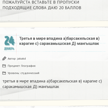
ПОЖАЛУЙСТА ВСТАВЬТЕ В ПРОПУСКИ
ПОДХОДЯЩИЕ СЛОВА ДАЮ 20 БАЛЛОВ​
24
Третья в мире впадина а)барсакельская в)
карагие с) саракамышская Д) мангышлак​
ДЕКАБРЬ
Автор:
jakakd
Предмет:
География
Уровень:
студенческий
третья в мире впадина а)барсакельская в) карагие с)
саракамышская Д) мангышлак​