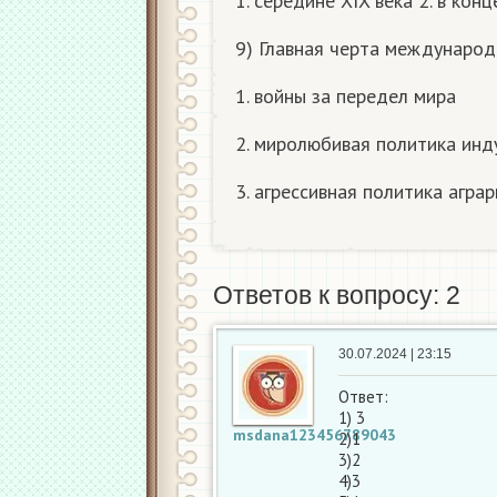
1. середине XIX века 2. в конц
9) Главная черта международ
1. войны за передел мира
2. миролюбивая политика инд
3. агрессивная политика агра
Ответов к вопросу: 2
30.07.2024 | 23:15
Ответ:
1) 3
msdana123456789043
2)1
3)2
4)3