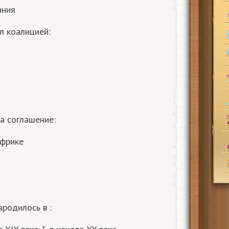
ания
л коалицией:
а соглашение:
Африке
родилось в :