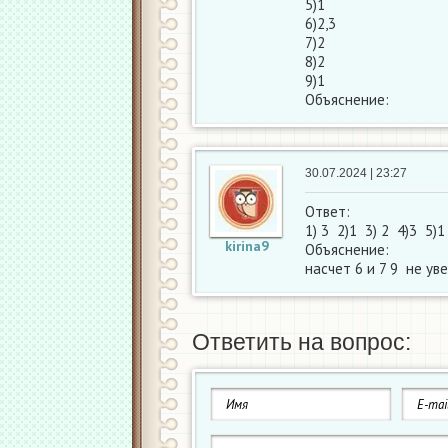
5)1
6)2,3
7)2
8)2
9)1
Объяснение:
30.07.2024 | 23:27
Ответ:
1) 3 2)1 3) 2 4)3 5)
kirina9
Объяснение:
насчет 6 и 7 9 не ув
Ответить на вопрос: