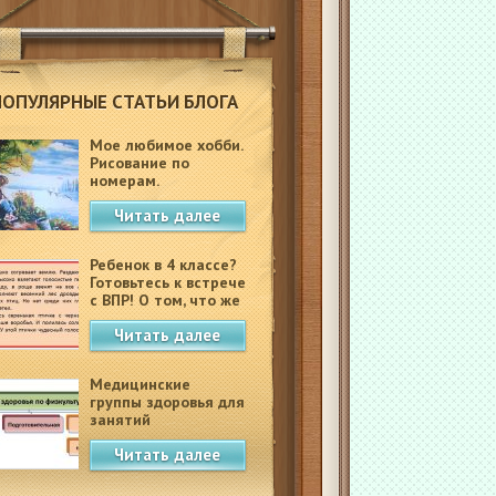
ПОПУЛЯРНЫЕ СТАТЬИ БЛОГА
Мое любимое хобби.
Рисование по
номерам.
Читать далее
Ребенок в 4 классе?
Готовьтесь к встрече
с ВПР! О том, что же
это такое.
Читать далее
Медицинские
группы здоровья для
занятий
физкультурой в
Читать далее
школе