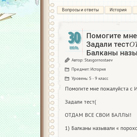
Вопросы и ответы
История
30
Помогите мне
О
Задали тест
ИЮЛЬ
О
Балканы назы
Автор:
Stasgornostaev
Предмет:
История
Уровень:
5 - 9 класс
Помогите мне пожалуйста с И
Задали тест(
ОТДАМ ВСЕ СВОИ БАЛЛЫ!
1) Балканы называли « порохо