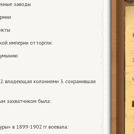
енные заводы
армии
икты
кой империи отторгли:
Румынию
 2. владеющая колониями 3. сохранившая
ым захватчиком была:
уры» в 1899-1902 гг воевала: