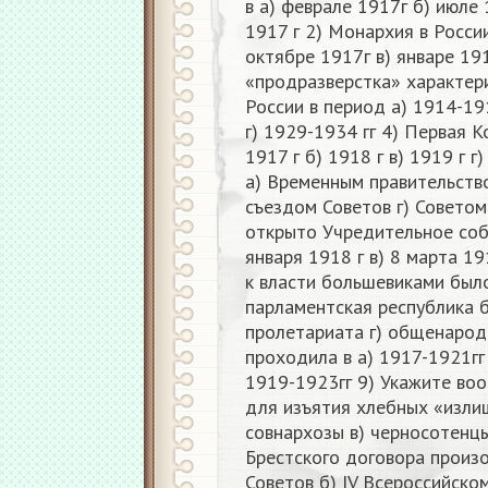
в а) феврале 1917г б) июле 
1917 г 2) Монархия в России
октябре 1917г в) январе 191
«продразверстка» характер
России в период а) 1914-191
г) 1929-1934 гг 4) Первая 
1917 г б) 1918 г в) 1919 г 
а) Временным правительство
съездом Советов г) Совето
открыто Учредительное собр
января 1918 г в) 8 марта 19
к власти большевиками было
парламентская республика 
пролетариата г) общенаро
проходила в а) 1917-1921гг 
1919-1923гг 9) Укажите во
для изъятия хлебных «излиш
совнархозы в) черносотенц
Брестского договора произо
Советов б) IV Всероссийском