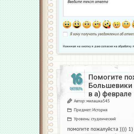
Я хочу получать уведомления об ответ
Нажимая на кнопку я даю согласие на обработк
16
Помогите пож
Большевики 
ОКТЯБРЬ
в а) феврале
Автор:
милашка545
Предмет:
История
Уровень:
студенческий
помогите пожалуйста )))) 1