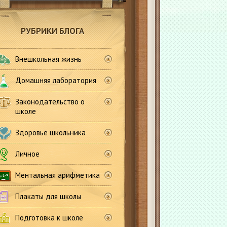
РУБРИКИ БЛОГА
Внешкольная жизнь
Домашняя лаборатория
Законодательство о
школе
Здоровье школьника
Личное
Ментальная арифметика
Плакаты для школы
Подготовка к школе