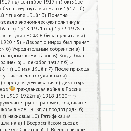
1917 г в) сентябре 1917 г г) октябре
 была свергнута в а) марте 1917 г б)
8 г г) июле 1918г 3) Понятие
изовало экономическую политику в
6 гг б) 1918-1921 гг в) 1922-1928 гг
Конституция РСФСР была принята в а)
г) 1920 г 5) «Декрет о мире» был принят
м б) Учредительным собранием в) II
м народных комиссаров 6) Когда было
ание? а) 5 декабря 1917 г б) 5
18 г г) 10 мая 1918 г 7) После прихода
 установлено государство а)
б) народная демократия в) диктатура
дное
гражданская война в России
б) 1919-1922гг в) 1918-1920гг г)
оруженные группы рабочих, созданные
ков» в мае 1918г. а) продотряды б)
ы г) махновцы 10) Ратификация
шла на а) I Всероссийском съезде
 съезде Советов в) III Всероссийском