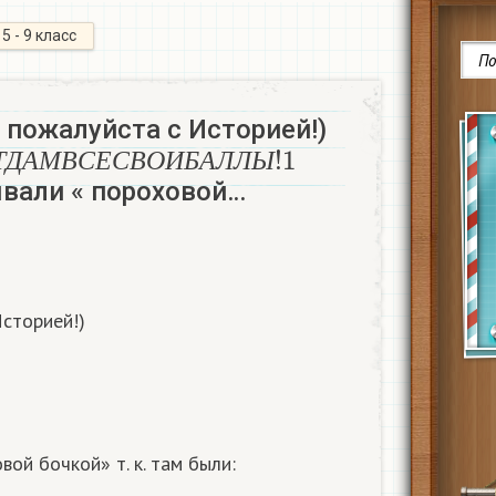
5 - 9 класс
 пожалуйста с Историей!)
Т
Д
А
М
В
С
Е
С
В
О
И
Б
А
Л
Л
Ы
!
1
Т
Д
А
М
В
С
Е
С
В
О
И
Б
А
Л
Л
Ы
вали « пороховой…
сторией!)
вой бочкой» т. к. там были: