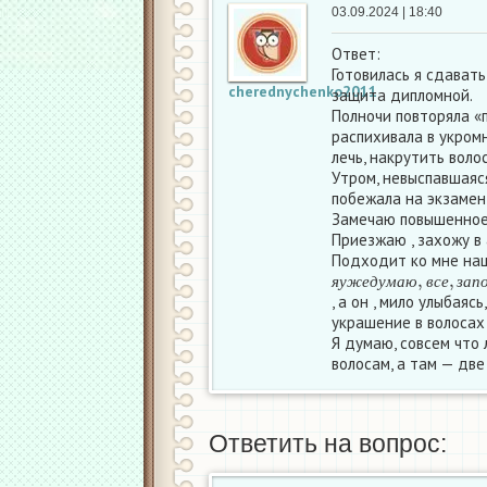
03.09.2024 | 18:40
Ответ:
Готовилась я сдават
cherednychenko2011
защита дипломной.
Полночи повторяла «
распихивала в укромн
лечь, накрутить воло
Утром, невыспавшаяся
побежала на экзамен,
Замечаю повышенное 
Приезжаю , захожу в 
Подходит ко мне на
я
у
ж
е
д
у
м
а
ю
,
в
с
е
,
з
а
я
у
ж
е
д
у
м
а
ю
в
с
е
з
а
п
, а он , мило улыбаяс
украшение в волосах 
Я думаю, совсем что 
волосам, а там — две
Ответить на вопрос: