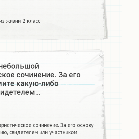
из жизни 2 класс
 небольшой
кое сочинение. За его
мите какую-либо
видетелем…
истическое сочинение. За его основу
цию, свидетелем или участником