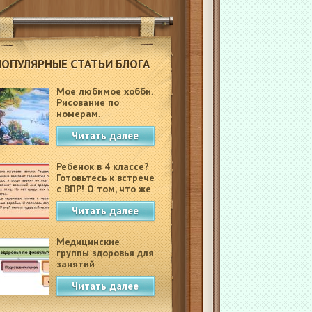
ПОПУЛЯРНЫЕ СТАТЬИ БЛОГА
Мое любимое хобби.
Рисование по
номерам.
Читать далее
Ребенок в 4 классе?
Готовьтесь к встрече
с ВПР! О том, что же
это такое.
Читать далее
Медицинские
группы здоровья для
занятий
физкультурой в
Читать далее
школе