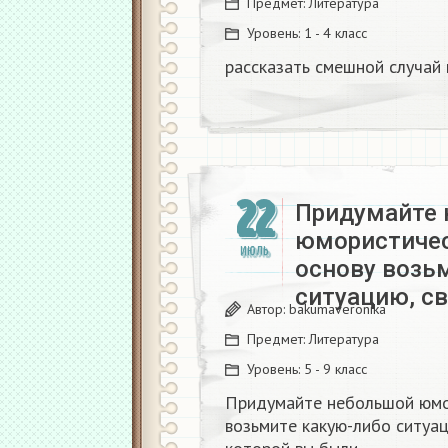
Предмет:
Литература
Уровень:
1 - 4 класс
рассказать смешной случай 
22
Придумайте
юмористичес
ИЮЛЬ
основу возь
ситуацию, с
Автор:
bakumaveronika
Предмет:
Литература
Уровень:
5 - 9 класс
Придумайте небольшой юмор
возьмите какую-либо ситуа