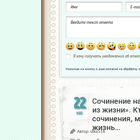
Я хочу получать уведомления об ответ
Нажимая на кнопку я даю согласие на обработк
22
Сочинение н
из жизни». К
МАЙ
сочинения, 
жизнь…
Автор:
utka536