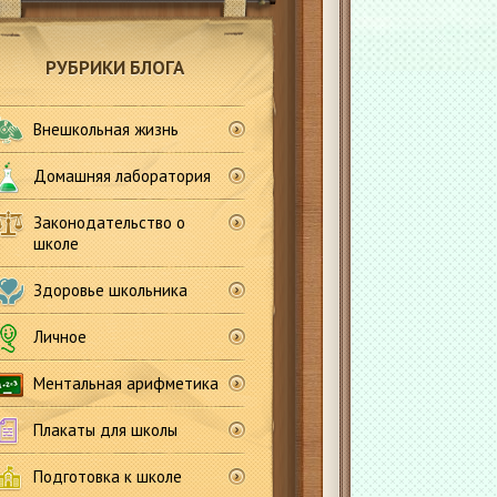
РУБРИКИ БЛОГА
Внешкольная жизнь
Домашняя лаборатория
Законодательство о
школе
а
Здоровье школьника
Личное
Ментальная арифметика
Плакаты для школы
Подготовка к школе