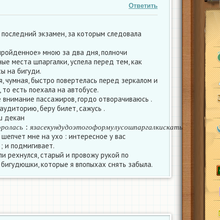
Ответить
ь последний экзамен, за которым следовала
пройденное» мною за два дня, полночи
ые места шпаргалки, успела перед тем, как
сы на бигуди.
, чумная, быстро повертелась перед зеркалом и
 то есть поехала на автобусе.
внимание пассажиров, гордо отворачиваюсь .
аудиторию, беру билет, сажусь .
ш декан
п
о
р
о
л
а
с
ь
:
я
з
а
с
е
к
у
н
д
у
д
о
э
т
о
г
о
ф
о
р
м
у
л
у
с
о
ш
п
а
р
г
а
л
к
и
с
к
а
т
ы
в
а
л
о
р
о
л
а
с
ь
я
з
а
с
е
к
у
н
д
у
д
о
э
т
о
г
о
ф
о
р
м
у
л
у
с
о
ш
п
а
р
г
а
л
к
и
с
к
а
т
ы
в
а
л
а
ь, шепчет мне на ухо : интересное у вас
; и подмигивает.
ли рехнулся, старый и провожу рукой по
 бигудюшки, которые я впопыхах снять забыла.