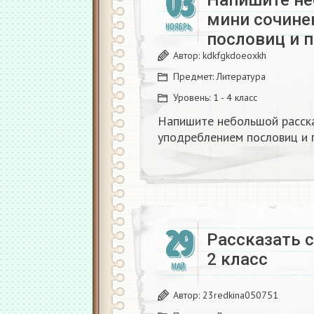
03
Напишите не
мини сочине
НОЯБРЬ
пословиц и 
Автор:
kdkfgkdoeoxkh
Предмет:
Литература
Уровень:
1 - 4 класс
Напишите небольшой расска
уподреблением пословиц и 
29
Рассказать 
2 класс
МАЙ
Автор:
23redkina050751