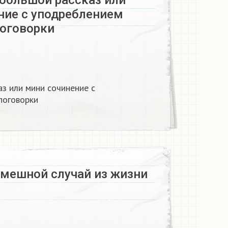
большой рассказ или
ние с уподреблением
поговорки
з или мини сочинение с
поговорки
смешной случай из жизни