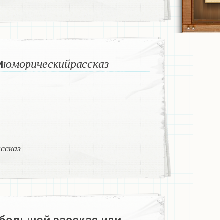
ю
м
о
р
и
ч
е
с
к
и
й
р
а
с
с
к
а
з
и
​
ю
м
о
р
и
ч
е
с
к
и
й
р
а
с
с
к
а
з
й
р
а
с
с
к
а
з
​
а
с
с
к
а
з