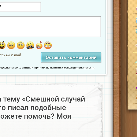
ах на e-mail
у персональных данных и принимаю
политику конфиденциальности
.
а тему «Смешной случай
то писал подобные
можете помочь? Моя