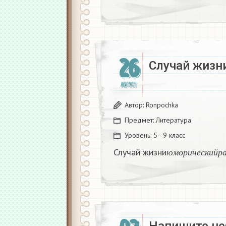
26
Случай жизн
АВГУСТ
Автор:
Ronpochka
Предмет:
Литература
Уровень:
5 - 9 класс
ю
м
о
р
и
ч
е
с
к
и
Случай жизни
ю
м
о
р
и
ч
е
с
к
и
й
р