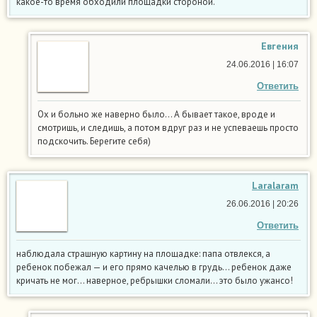
какое-то время обходили площадки стороной.
Евгения
24.06.2016 | 16:07
Ответить
Ох и больно же наверно было… А бывает такое, вроде и
смотришь, и следишь, а потом вдруг раз и не успеваешь просто
подскочить. Берегите себя)
Laralaram
26.06.2016 | 20:26
Ответить
наблюдала страшную картину на площадке: папа отвлекся, а
ребенок побежал — и его прямо качелью в грудь… ребенок даже
кричать не мог… наверное, ребрышки сломали… это было ужансо!