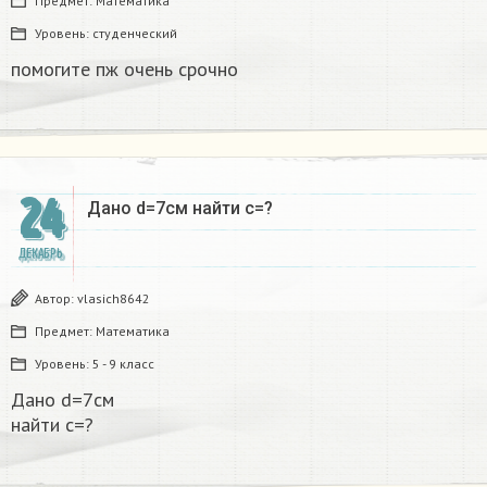
Предмет:
Математика
Уровень:
студенческий
помогите пж очень срочно​
24
Дано d=7см найти с=?​
ДЕКАБРЬ
Автор:
vlasich8642
Предмет:
Математика
Уровень:
5 - 9 класс
Дано d=7см
найти с=?​