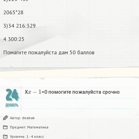
2065*28
3)34 216:329
4 300:25
Помагите пожалуйста дам 50 баллов
x
−
1
24
X
=0 помогите пожалуйста срочно
ДЕКАБРЬ
Автор:
deabak
Предмет:
Математика
Уровень:
1 - 4 класс