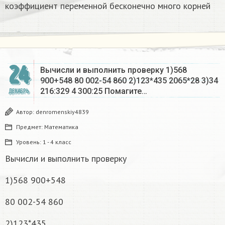
коэффициент переменной бесконечно много корней​
24
Вычисли и выполнить проверку 1)568
900+548 80 002-54 860 2)123*435 2065*28 3)34
216:329 4 300:25 Помагите…
ДЕКАБРЬ
Автор:
denromenskiy4839
Предмет:
Математика
Уровень:
1 - 4 класс
Вычисли и выполнить проверку
1)568 900+548
80 002-54 860
2)123*435