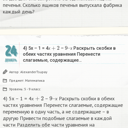
печенья. Сколько ящиков печенья выпускала фабрика
каждый день?
х
+
2
9
х
–
24
4) 5х – 1 = 4
–
Раскрыть скобки в
х
х
обеих частях уравнения Перенести
слагаемые, содержащие…
ДЕКАБРЬ
Автор:
AlexanderTsupay
Предмет:
Математика
Уровень:
5 - 9 класс
х
+
2
9
х
–
4) 5х – 1 = 4
–
Раскрыть скобки в обеих
х
х
частях уравнения Перенести слагаемые, содержащие
переменную в одну часть, а не содержащие – в
другую Привести подобные слагаемые в каждой
части Разделить обе части уравнения на