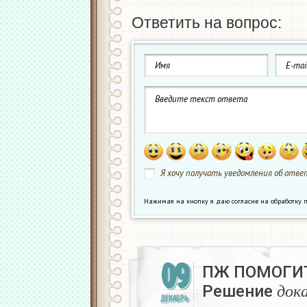
Ответить на вопрос:
Я хочу получать уведомления об ответ
Нажимая на кнопку я даю согласие на обработк
09
ПЖ ПОМОГИТ
д
о
к
Решение
ДЕКАБРЬ
д
о
к