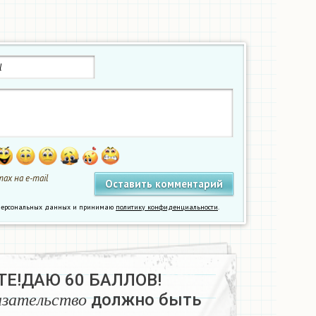
ах на e-mail
у персональных данных и принимаю
политику конфиденциальности
.
Е!ДАЮ 60 БАЛЛОВ!
а
з
а
т
е
л
ь
с
т
в
о
должно быть
а
з
а
т
е
л
ь
с
т
в
о