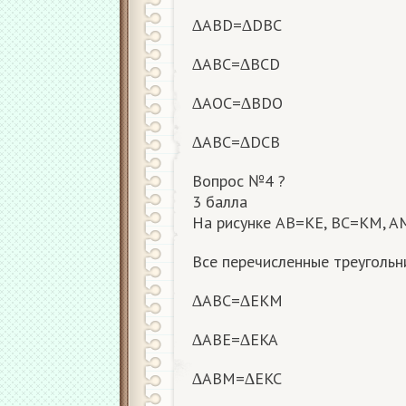
∆ABD=∆DBC
∆ABC=∆BCD
∆AOC=∆BDO
∆ABC=∆DCB
Вопрос №4 ?
3 балла
На рисунке AB=KE, BC=KM, AM
Все перечисленные треугольн
∆ABC=∆EKM
∆ABE=∆EKA
∆ABM=∆EKC