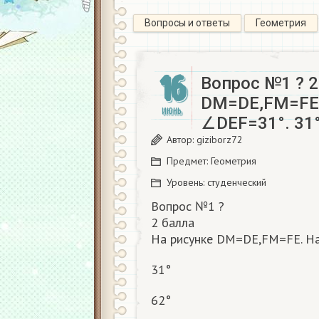
Вопросы и ответы
Геометрия
16
Вопрос №1 ? 2
DM=DE,FM=FE.
ИЮНЬ
∠DEF=31°. 31°
Автор:
giziborz72
Предмет:
Геометрия
Уровень:
студенческий
Вопрос №1 ?
2 балла
На рисунке DM=DE,FM=FE. На
31°
62°