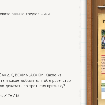
ажите равные треугольники.
∠A=∠K, ВС=MN, AC=KM. Какое из
ть и какое добавить, чтобы равенство
ло доказать по третьему признаку?
ить ∠C=∠M