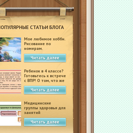
ПОПУЛЯРНЫЕ СТАТЬИ БЛОГА
Мое любимое хобби.
Рисование по
номерам.
Читать далее
Ребенок в 4 классе?
Готовьтесь к встрече
с ВПР! О том, что же
это такое.
Читать далее
Медицинские
группы здоровья для
занятий
физкультурой в
Читать далее
школе