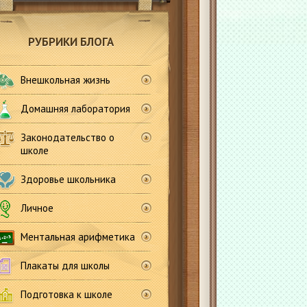
РУБРИКИ БЛОГА
Внешкольная жизнь
Домашняя лаборатория
Законодательство о
школе
Здоровье школьника
Личное
Ментальная арифметика
Плакаты для школы
Подготовка к школе