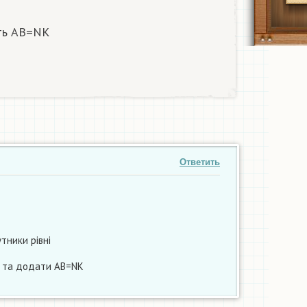
ть АВ=NK
Ответить
утники рівні
 та додати АВ=NK