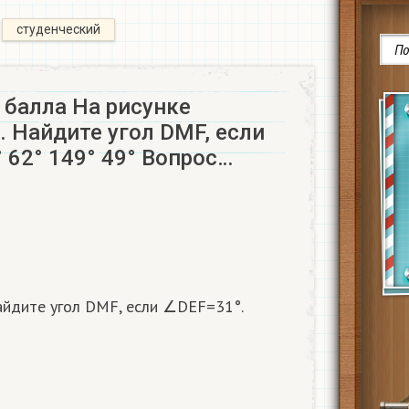
студенческий
 балла На рисунке
 Найдите угол DMF, если
 62° 149° 49° Вопрос…
йдите угол DMF, если ∠DEF=31°.