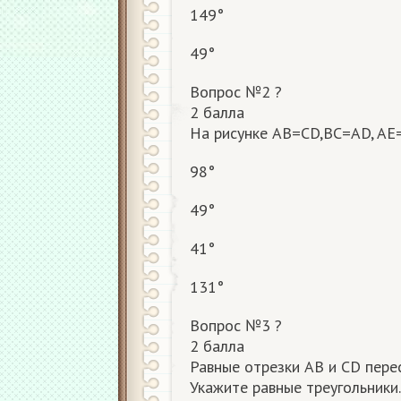
149°
49°
Вопрос №2 ?
2 балла
На рисунке AB=CD,BC=AD, AE=
98°
49°
41°
131°
Вопрос №3 ?
2 балла
Равные отрезки AB и CD перес
Укажите равные треугольники.