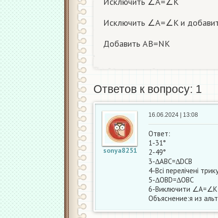
Исключить ∠A=∠K
Исключить ∠A=∠K и добави
Добавить АВ=NK​
Ответов к вопросу: 1
16.06.2024 | 13:08
Ответ:
1-31°
sonya8251
2-49°
3-∆ABC=∆DCB
4-Всі перелічені трик
5-∆OBD=∆OBC
6-Виключити ∠A=∠K
Объяснение:я из альт