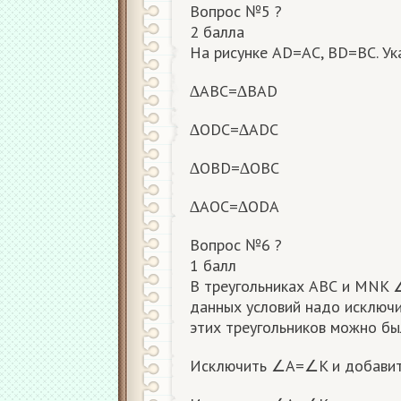
Вопрос №5 ?
2 балла
На рисунке AD=AC, BD=BC. Ук
∆ABC=∆BAD
∆ODC=∆ADC
∆OBD=∆OBC
∆AOC=∆ODA
Вопрос №6 ?
1 балл
В треугольниках АВС и МNK 
данных условий надо исключи
этих треугольников можно бы
Исключить ∠A=∠K и добав