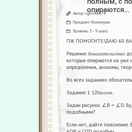
полным, с п
опираются…
Автор:
sg6548674
Предмет:
Геометрия
Уровень:
5 - 9 класс
ПЖ ПОМОГИТЕ!ДАЮ 60 БА
д
о
к
а
з
а
т
е
л
ь
с
т
в
о
Решение
до
д
о
к
а
з
а
т
е
л
ь
с
т
в
о
которые опираются на уже 
определения, аксиомы, теор
Во всех заданиях обязатель
12
б
а
л
л
о
в
Задание 1
.
б
а
л
л
о
в
Задан рисунок. ∠В = ∠D. Бу
подобными?
Если нет, дайте пояснение. 
АОВ и СОD подобны.