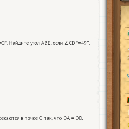
CF. Найдите угол ABE, если ∠CDF=49°.
екаются в точке O так, что OA = OD.