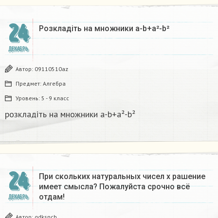
24
Розкладіть на множники а-b+a²-b²​
ДЕКАБРЬ
Автор:
09110510az
Предмет:
Алгебра
Уровень:
5 - 9 класс
розкладіть на множники а-b+a²-b²​
24
При скольких натуральных чисел х рашение
имеет смысла? Пожалуйста срочно всё
отдам!
ДЕКАБРЬ
Автор:
gdksncb