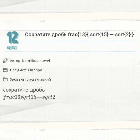
12
Сократите дробь frac{13}{ sqrt{15} — sqrt{2} } ​
АВГУСТ
Автор:
barmikdarklevel
Предмет:
Алгебра
Уровень:
студенческий
сократите дробь
f
r
a
c
13
s
q
r
t
15
—
s
q
r
t
2