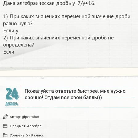
Дана алгебраическая дробь y−7/y+16.
1) При каких значениях переменной значение дроби
равно нулю?
Если y
2) При каких значениях переменной дробь не
определена?
Если
24
Пожалуйста ответьте быстрее, мне нужно
срочно! Отдам все свои баллы))
ДЕКАБРЬ
Автор:
giperrobot
Предмет:
Алгебра
Уровень:
5 - 9 класс