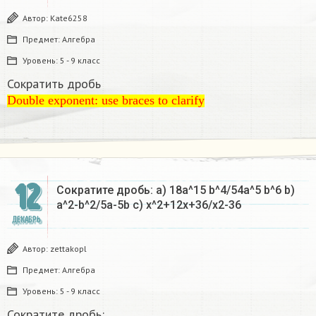
Автор:
Kate6258
Предмет:
Алгебра
Уровень:
5 - 9 класс
Сократить дробь
Double exponent: use braces to clarify
Double exponent: use braces to clarify
12
Сократите дробь: а) 18а^15 b^4/54a^5 b^6 b)
a^2-b^2/5a-5b c) x^2+12x+36/x2-36
ДЕКАБРЬ
Автор:
zettakopl
Предмет:
Алгебра
Уровень:
5 - 9 класс
Сократите дробь: