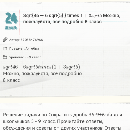
24
1
+
3
s
q
r
t
5
Sqrt{46 — 6 sqrt{5} } times
Можно,
пожалуйста, все подробно 8 класс​
ДЕКАБРЬ
Автор:
87058476966
Предмет:
Алгебра
Уровень:
5 - 9 класс
s
q
r
t
46
—
6
s
q
r
t
5
t
i
m
e
s
(
1
+
3
s
q
r
t
5
)
Можно, пожалуйста, все подробно
8 класс​
Решение задачи по Сократить дробь 36-9÷6-√a для
школьников 5 - 9 класс. Прочитайте ответы,
обсуждения и советы от других участников. Ответы