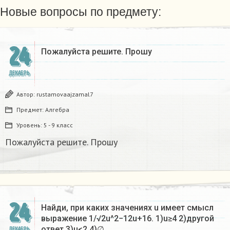
Новые вопросы по предмету:
24
Пожалуйста решите. Прошу
ДЕКАБРЬ
Автор:
rustamovaajzamal7
Предмет:
Алгебра
Уровень:
5 - 9 класс
Пожалуйста решите. Прошу
24
Найди, при каких значениях u имеет смысл
выражение 1/√2u^2−12u+16. 1)u≥4 2)другой
ответ 3)u<2 4)∅…
ДЕКАБРЬ