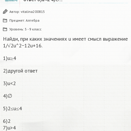
Автор:
vitalina200815
Предмет:
Алгебра
Уровень:
5 - 9 класс
Найди, при каких значениях u имеет смысл выражение
1/√2u^2−12u+16.
1)u≥4
2)другой ответ
3)u<2
4)∅
5)2≤u≤4
6)2
7)u>4