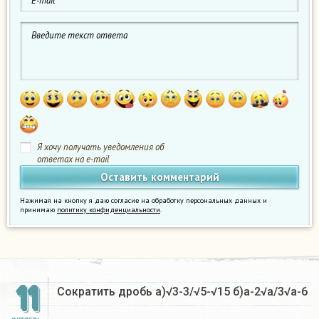
Я хочу получать уведомления об
ответах на e-mail
Нажимая на кнопку я даю согласие на обработку персональных данных и
принимаю
политику конфиденциальности
.
11
Сократить дробь a)√3-3/√5-√15 б)а-2√а/3√а-6