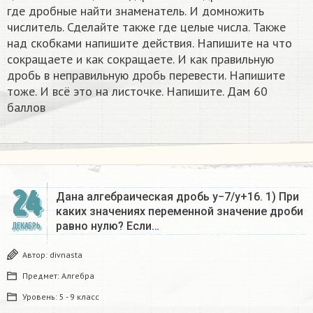
где дробные найти знаменатель. И домножить
числитель. Сделайте также где целые числа. Также
над скобками напишите действия. Напишите на что
сокращаете и как сокращаете. И как правильную
дробь в неправильную дробь перевести. Напишите
тоже. И всё это на листочке. Напишите. Дам 60
баллов
24
Дана алгебраическая дробь y−7/y+16. 1) При
каких значениях переменной значение дроби
равно нулю? Если…
ДЕКАБРЬ
Автор:
divnasta
Предмет:
Алгебра
Уровень:
5 - 9 класс