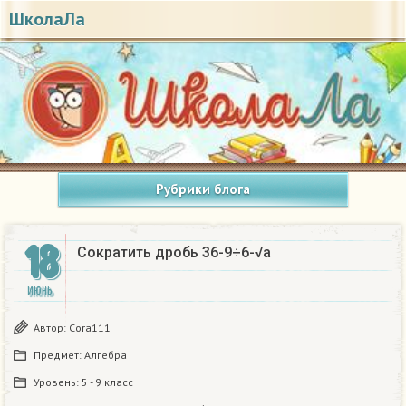
ШколаЛа
Рубрики блога
18
Сократить дробь 36-9÷6-√a
ИЮНЬ
Автор:
Cora111
Предмет:
Алгебра
Уровень:
5 - 9 класс