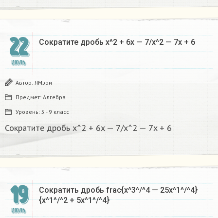
22
Сократите дробь x^2 + 6x — 7/x^2 — 7x + 6
ИЮЛЬ
Автор:
ЯМэри
Предмет:
Алгебра
Уровень:
5 - 9 класс
Сократите дробь x^2 + 6x — 7/x^2 — 7x + 6
19
Сократить дробь frac{x^3^/^4 — 25x^1^/^4}
{x^1^/^2 + 5x^1^/^4}
ИЮЛЬ