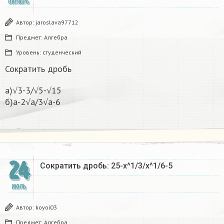
ОКТЯБРЬ
Автор:
jaroslava97712
Предмет:
Алгебра
Уровень:
студенческий
Сократить дробь
a)√3-3/√5-√15
б)а-2√а/3√а-6
24
Сократить дробь: 25-х^1/3/х^1/6-5
ИЮЛЬ
Автор:
koyoi03
Предмет:
Алгебра