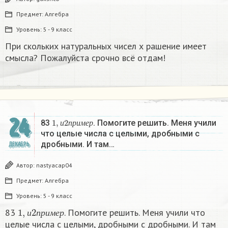
Предмет:
Алгебра
Уровень:
5 - 9 класс
При скольких натуральных чисел х рашение имеет
смысла? Пожалуйста срочно всё отдам!
24
1
,
и
2
п
р
и
м
е
р
83
. Помогите решить. Меня учили
и
п
р
и
м
е
р
что целые числа с целыми, дробными с
дробными. И там…
ДЕКАБРЬ
Автор:
nastyacap04
Предмет:
Алгебра
Уровень:
5 - 9 класс
1
,
и
2
п
р
и
м
е
р
83
. Помогите решить. Меня учили что
и
п
р
и
м
е
р
целые числа с целыми, дробными с дробными. И там