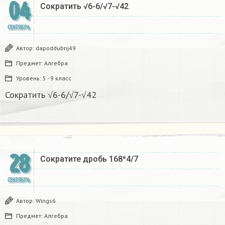
04
Сократить √6-6/√7-√42
СЕНТЯБРЬ
Автор:
dapoddubnj49
Предмет:
Алгебра
Уровень:
5 - 9 класс
Сократить √6-6/√7-√42
28
Сократите дробь 168*4/7
СЕНТЯБРЬ
Автор:
Wings6
Предмет:
Алгебра