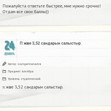
Пожалуйста ответьте быстрее, мне нужно срочно!
Отдам все свои баллы))
24
Π және 3,52 сандарын салыстыр. ​
ДЕКАБРЬ
Автор:
suyngarinanazira
Предмет:
Алгебра
Уровень:
студенческий
π және 3,52 сандарын салыстыр.