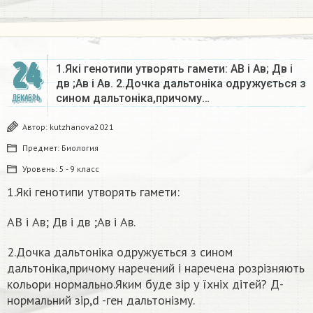
24
1.Які генотипи утворять гамети: АВ і Ав; Дв і
дв ;Ав і Ав. 2.Дочка дальтоніка одружується з
сином дальтоніка,причому…
ДЕКАБРЬ
Автор:
kutzhanova2021
Предмет:
Биология
Уровень:
5 - 9 класс
1.Які генотипи утворять гамети:
АВ і Ав; Дв і дв ;Ав і Ав.
2.Дочка дальтоніка одружується з сином
дальтоніка,причому наречений і наречена розрізняють
кольори нормально.Яким буде зір у їхніх дітей? Д-
нормальний зір,d -ген дальтонізму.