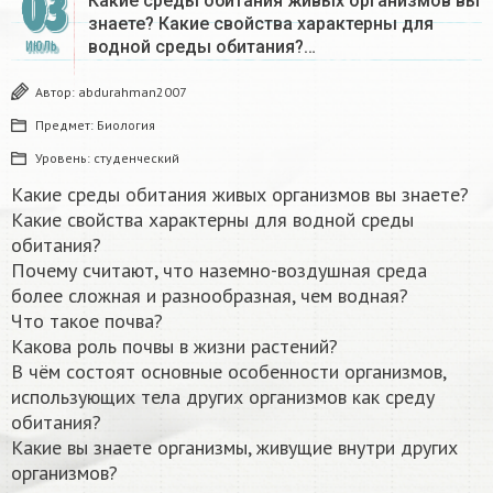
03
Какие среды обитания живых организмов вы
знаете? Какие свойства характерны для
водной среды обитания?…
ИЮЛЬ
Автор:
abdurahman2007
Предмет:
Биология
Уровень:
студенческий
Какие среды обитания живых организмов вы знаете?
Какие свойства характерны для водной среды
обитания?
Почему считают, что наземно-воздушная среда
более сложная и разнообразная, чем водная?
Что такое почва?
Какова роль почвы в жизни растений?
В чём состоят основные особенности организмов,
использующих тела других организмов как среду
обитания?
Какие вы знаете организмы, живущие внутри других
организмов?​