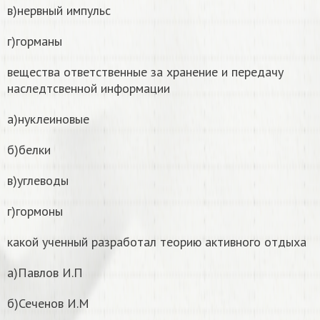
в)нервный импульс
г)горманы
вещества ответственные за хранение и передачу
наследтсвенной информации
а)нуклеиновые
б)белки
в)углеводы
г)гормоны
какой ученный разработал теорию активного отдыха
а)Павлов И.П
б)Сеченов И.М