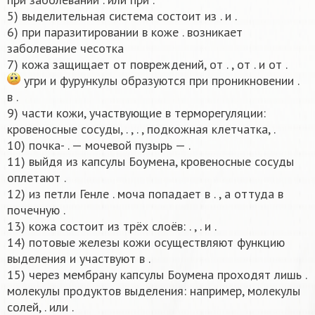
5) выделительная система состоит из . и .
6) при паразитировании в коже . возникает
заболевание чесотка
7) кожа защищает от повреждений, от . , от . и от .
угри и фурункулы образуются при проникновении .
в .
9) части кожи, участвующие в терморегуляции:
кровеносные сосуды, . , . , подкожная клетчатка, .
10) почка- . — мочевой пузырь — .
11) выйдя из капсулы Боумена, кровеносные сосуды
оплетают .
12) из петли Генле . моча попадает в . , а оттуда в
почечную .
13) кожа состоит из трёх слоёв: . , . и .
14) потовые железы кожи осуществляют функцию
выделения и участвуют в .
15) через мембрану капсулы Боумена проходят лишь .
молекулы продуктов выделения: например, молекулы
солей, . или .