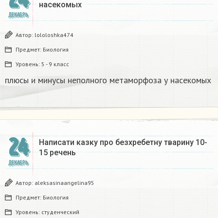
насекомых​
ДЕКАБРЬ
Автор:
lololoshka474
Предмет:
Биология
Уровень:
5 - 9 класс
плюсы и минусы неполного метаморфоза у насекомых​
24
Написати казку про безхребетну тварину 10-
15 речень​
ДЕКАБРЬ
Автор:
aleksasinaangelina95
Предмет:
Биология
Уровень:
студенческий