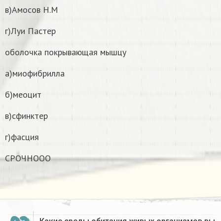
в)Амосов Н.М
г)Луи Пастер
оболочка покрывающая мышцу
а)миофибрилла
б)меоцит
в)сфинктер
г)фасция
СРОЧНООО