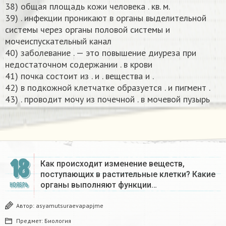
38) общая площадь кожи человека . кв. м.
39) . инфекции проникают в органы выделительной
системы через органы половой системы и
мочеиспускательный канал
40) заболевание . — это повышение диуреза при
недостаточном содержании . в крови
41) почка состоит из . и . вещества и .
42) в подкожной клетчатке образуется . и пигмент .
43) . проводит мочу из почечной . в мочевой пузырь​
18
Как происходит изменение веществ,
поступающих в растительные клетки? Какие
органы выполняют функции…
НОЯБРЬ
Автор:
asyamutsuraevapapjme
Предмет:
Биология