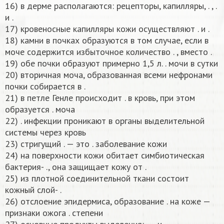
16) в дерме располагаются: рецепторы, капилляры, . , .
и .
17) кровеносные капилляры кожи осуществляют . и .
18) камни в почках образуются в том случае, если в
моче содержится избыточное количество . , вместо .
19) обе почки образуют примерно 1,5 л. . мочи в сутки
20) вторичная моча, образованная всеми нефронами
почки собирается в .
21) в петле Генле происходит . в кровь, при этом
образуется . моча
22) . инфекции проникают в органы выделительной
системы через кровь
23) стригущий . — это . заболевание кожи
24) на поверхности кожи обитает симбиотическая
бактерия- ., она защищает кожу от .
25) из плотной соединительной ткани состоит
кожный слой- .
26) отслоение эпидермиса, образование . на коже —
признаки ожога . степени