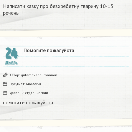
Написати казку про безхребетну тварину 10-15
речень​
24
Помогите пожалуйста ​
ДЕКАБРЬ
Автор:
gulamovabdumannon
Предмет:
Биология
Уровень:
студенческий
помогите пожалуйста ​