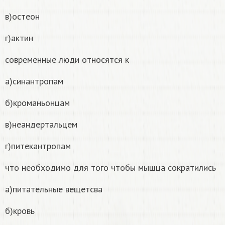
в)остеон
г)актин
современные люди относятся к
а)синантропам
б)кроманьонцам
в)неандертальцем
г)питекантропам
что необходимо для того чтобы мышца сократились
а)питательные вещетсва
б)кровь