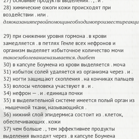
27) основные продукты выделения: . , . и .
28) химические ожоги кожи происходят при
воздействии . или .
д
л
я
о
к
а
з
а
н
и
я
п
е
р
в
о
й
п
о
м
о
щ
и
н
е
о
б
х
о
д
и
м
о
п
р
о
и
з
в
е
с
т
и
р
е
д
л
я
о
к
а
з
а
н
и
я
п
е
р
в
о
й
п
о
м
о
щ
и
н
е
о
б
х
о
д
и
м
о
п
р
о
и
з
в
е
с
т
и
р
е
а
к
ц
и
29) при снижении уровня гормона . в крови
замедляется . в петлях Генле всех нефронов и
организм выделяет избыточное количество мочи
т
а
к
о
е
з
а
б
о
л
е
в
а
н
и
е
н
а
з
ы
в
а
е
т
с
я
.
д
и
а
б
е
т
т
а
к
о
е
з
а
б
о
л
е
в
а
н
и
е
н
а
з
ы
в
а
е
т
с
я
д
и
а
б
е
т
30) в капсуле Боумена из крови выделяется . моча
31) избыток солей удаляется из организма через . и .
32) ногти защищают скопления . на кончиках пальцев
33) волосы человека участвуют в . и .
34) нефрон — . и . единица почки
35) в выделительной системе имеется полый орган из
. мышечной ткани, называющийся .
36) нижний слой эпидермиса состоит из . клеток,
обеспечивающих . кожи
37) чем больше . , тем эффективнее продукты
выделения выходят через . в капсуле Боумена