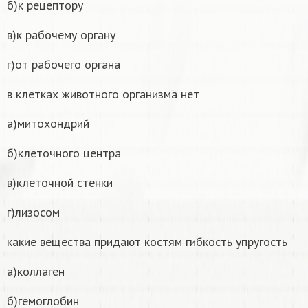
б)к рецептору
в)к рабочему органу
г)от рабочего органа
в клетках животного организма нет
а)митохондрий
б)клеточного центра
в)клеточной стенки
г)лизосом
какие вещества придают костям гибкость упругость
а)коллаген
б)гемоглобин