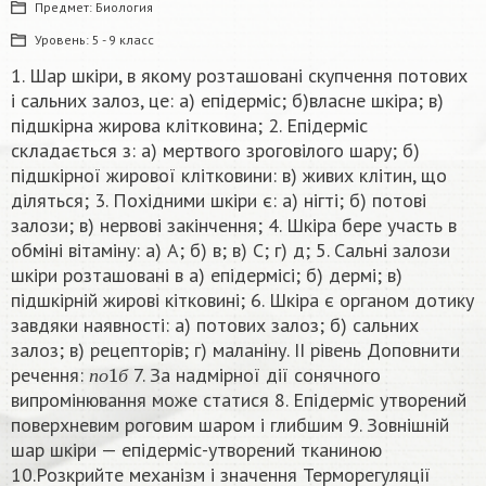
Предмет:
Биология
Уровень:
5 - 9 класс
1. Шар шкіри, в якому розташовані скупчення потових
i сальних залоз, це: а) епідерміс; б)власне шкіра; в)
підшкірна жирова клітковина; 2. Епідермiс
складається з: а) мертвого зроговiлого шару; б)
підшкірної жирової клітковини: в) живих клітин, що
дiляться; 3. Похідними шкіри є: а) нiгтi; б) потовi
залози; в) нервовi закiнчення; 4. Шкіра бере участь в
обміні вітаміну: а) А; б) в; в) С; г) д; 5. Сальнi залози
шкіри розташовані в а) епідермiсi; б) дермi; в)
пiдшкiрнiй жировi кiтковині; 6. Шкіра є органом дотику
завдяки наявності: а) потових залоз; б) сальних
залоз; в) рецепторів; г) маланіну. II рiвень Доповнити
п
о
1
б
речення:
7. За надмірної дії сонячного
п
о
б
випромінювання може статися 8. Епідерміс утворений
поверхневим роговим шаром і глибшим 9. Зовнішній
шар шкіри — епідерміс-утворений тканиною
10.Розкрийте механізм і значення Терморегуляції​