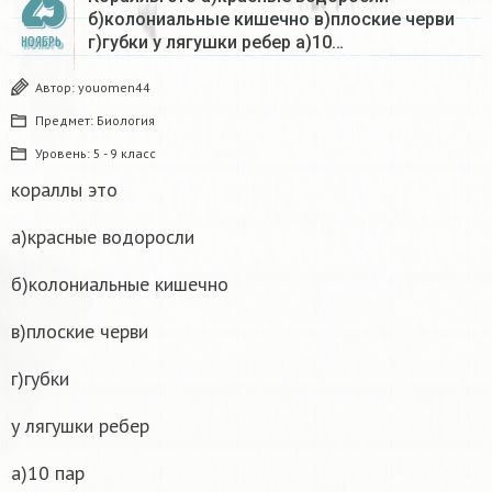
25
б)колониальные кишечно в)плоские черви
г)губки у лягушки ребер а)10…
НОЯБРЬ
Автор:
youomen44
Предмет:
Биология
Уровень:
5 - 9 класс
кораллы это
а)красные водоросли
б)колониальные кишечно
в)плоские черви
г)губки
у лягушки ребер
а)10 пар