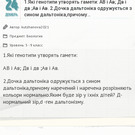
24
1.Які генотипи утворять гамети: АВ і Ав; Дв і
дв ;Ав і Ав. 2.Дочка дальтоніка одружується з
сином дальтоніка,причому…
ДЕКАБРЬ
Автор:
kutzhanova2021
Предмет:
Биология
Уровень:
5 - 9 класс
1.Які генотипи утворять гамети:
АВ і Ав; Дв і дв ;Ав і Ав.
2.Дочка дальтоніка одружується з сином
дальтоніка,причому наречений і наречена розрізняють
кольори нормально.Яким буде зір у їхніх дітей? Д-
нормальний зір,d -ген дальтонізму.