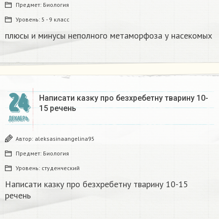
Предмет:
Биология
Уровень:
5 - 9 класс
плюсы и минусы неполного метаморфоза у насекомых​
24
Написати казку про безхребетну тварину 10-
15 речень​
ДЕКАБРЬ
Автор:
aleksasinaangelina95
Предмет:
Биология
Уровень:
студенческий
Написати казку про безхребетну тварину 10-15
речень​