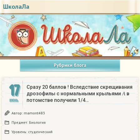
ШколаЛа
Рубрики блога
17
Сразу 20 баллов ! Вследствие скрещивания
А
дрозофилы с нормальными крыльями
в
А
потомстве получили 1/4…
ИЮНЬ
Автор:
mamont483
Предмет:
Биология
Уровень:
студенческий