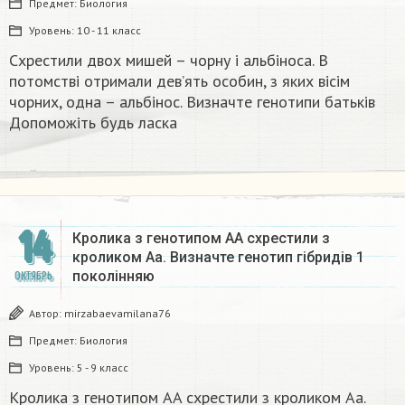
Предмет:
Биология
Уровень:
10 - 11 класс
Схрестили двох мишей – чорну і альбіноса. В
потомстві отримали дев’ять особин, з яких вісім
чорних, одна – альбінос. Визначте генотипи батьків
Допоможіть будь ласка
14
Кролика з генотипом AA схрестили з
кроликом Aa. Визначте генотип гібридів 1
поколінняю​
ОКТЯБРЬ
Автор:
mirzabaevamilana76
Предмет:
Биология
Уровень:
5 - 9 класс
Кролика з генотипом AA схрестили з кроликом Aa.