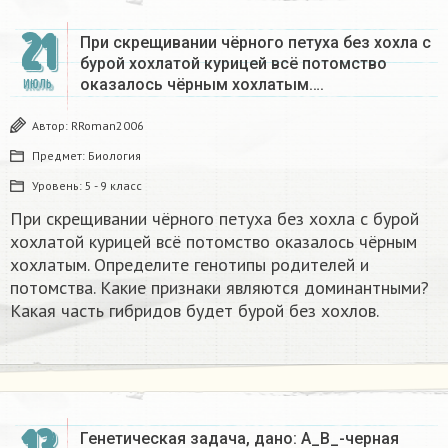
21
При скрещивании чёрного петуха без хохла с
бурой хохлатой курицей всё потомство
оказалось чёрным хохлатым….
ИЮЛЬ
Автор:
RRoman2006
Предмет:
Биология
Уровень:
5 - 9 класс
При скрещивании чёрного петуха без хохла с бурой
хохлатой курицей всё потомство оказалось чёрным
хохлатым. Определите генотипы родителей и
потомства. Какие признаки являются доминантными?
Какая часть гибридов будет бурой без хохлов.
Генетическая задачa, дано: A_B_-черная