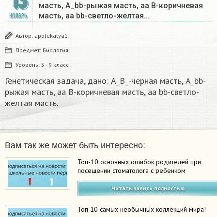
13
масть, А_bb-рыжая масть, aa B-коричневая
масть, aa bb-светло-желтая…
НОЯБРЬ
Автор:
applekatya1
Предмет:
Биология
Уровень:
5 - 9 класс
Генетическая задачa, дано: A_B_-черная масть, А_bb-
рыжая масть, aa B-коричневая масть, aa bb-светло-
желтая масть.
Вам так же может быть интересно:
Топ-10 основных ошибок родителей при
посещении стоматолога с ребенком
Читать запись полностью
Топ 10 самых необычных коллекций мира!