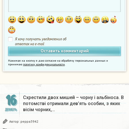
Я хочу получать уведомления об
ответах на e-mail
Нажимая на кнопку я даю согласие на обработку персональных данных и
принимаю
политику конфиденциальности
.
16
Схрестили двох мишей – чорну і альбіноса. В
потомстві отримали дев’ять особин, з яких
вісім чорних,…
ДЕКАБРЬ
Автор:
peppa3942