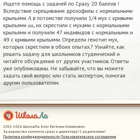
Ищете помощь с задачей по Сразу 20 баллов !
Вследствие скрещивания дрозофилы с нормальными
А
крыльями
в потомстве получили 1/4 мух с кривыми
а
а
А
крыльями
, их скрестили с мухами с нормальными
а
а
крыльями и получили 47 индивидов с нормальными и
49 с кривыми крыльями. Определи генотип мух,
которых скрестили в обоих опытах.? Узнайте, как
решить задачу для школьников студенческий и
читайте обсуждения от других участников. Ответы
уже опубликованы. Не забывайте, что вы можете
задать свой вопрос или стать экспертом, помогая
другим пользователям.
2015-2026 ШколаЛа. Блог Евгении Климкович.
За воровство контента сразу к директору! С родителями!
Политика конфиденциальности
Пользовательское соглашение