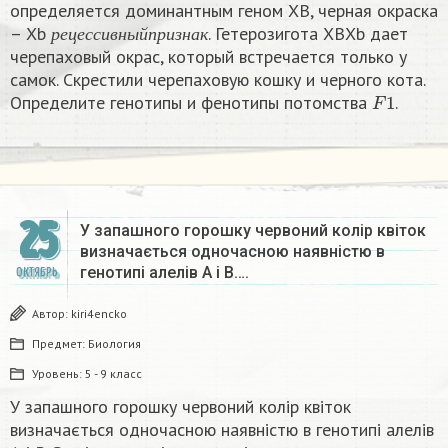
определяется доминантным геном XВ, черная окраска
р
е
ц
е
с
с
и
в
н
ы
й
п
р
и
з
н
а
к
– Xb
. Гетерозигота XBXb дает
р
е
ц
е
с
с
и
в
н
ы
й
п
р
и
з
н
а
к
черепаховый окрас, который встречается только у
самок. Скрестили черепаховую кошку и черного кота.
F
1
Определите генотипы и фенотипы потомства
.
25
У запашного горошку червоний колір квіток
визначається одночасною наявністю в
генотипі алелів А і В….
ОКТЯБРЬ
Автор:
kiri4encko
Предмет:
Биология
Уровень:
5 - 9 класс
У запашного горошку червоний колір квіток
визначається одночасною наявністю в генотипі алелів