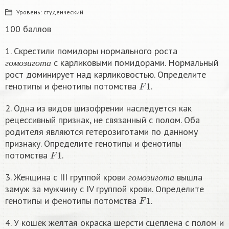
Уровень:
студенческий
100 баллов
1. Скрестили помидоры нормального роста
г
о
м
о
з
и
г
о
т
а
с карликовыми помидорами. Нормальный
г
о
м
о
з
и
г
о
т
а
рост доминирует над карликовостью. Определите
F
1
генотипы и фенотипы потомства
.
2. Одна из видов шизофрении наследуется как
рецессивный признак, не связанный с полом. Оба
родителя являются гетерозиготами по данному
признаку. Определите генотипы и фенотипы
F
1
потомства
.
г
о
м
о
з
и
г
о
т
а
3. Женщина с III группой крови
вышла
г
о
м
о
з
и
г
о
т
а
замуж за мужчину с IV группой крови. Определите
F
1
генотипы и фенотипы потомства
.
4. У кошек желтая окраска шерсти сцеплена с полом и