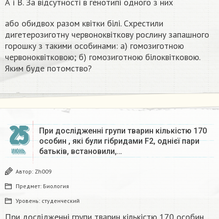
А і В. За відсутності в генотипі одного з них
або обидвох разом квітки білі. Схрестили
дигетерозиготну червоноквіткову рослину запашного
горошку з такими особинами: а) гомозиготною
червоноквітковою; б) гомозиготною білоквітковою.
Яким буде потомство?
25
При дослідженні групи тварин кількістю 170
особин , які були гібридами F2, однієї пари
батьків, встановили,…
ИЮНЬ
Автор:
Zh009
Предмет:
Биология
Уровень:
студенческий
При дослідженні групи тварин кількістю 170 особин ,