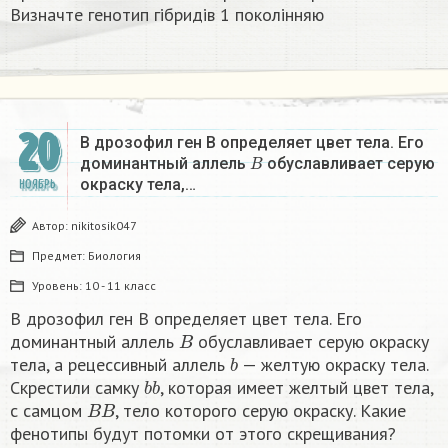
Визначте генотип гібридів 1 поколінняю​
20
В дрозофил ген B определяет цвет тела. Его
B
доминантный аллель
обуславливает серую
окраску тела,…
НОЯБРЬ
Автор:
nikitosik047
Предмет:
Биология
Уровень:
10 - 11 класс
В дрозофил ген B определяет цвет тела. Его
B
доминантный аллель
обуславливает серую окраску
b
тела, а рецессивный аллель
— желтую окраску тела.
b
b
Скрестили самку
, которая имеет желтый цвет тела,
B
B
с самцом
, тело которого серую окраску. Какие
фенотипы будут потомки от этого скрещивания?