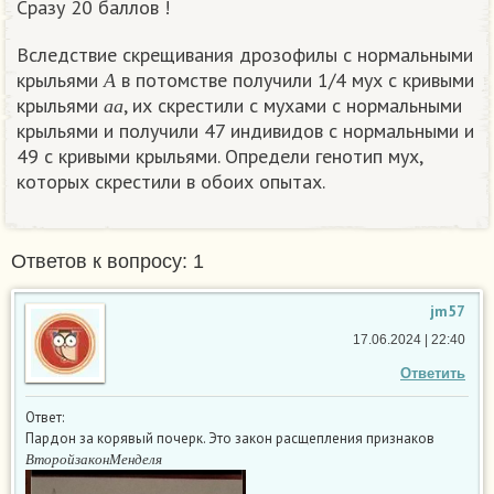
Сразу 20 баллов !
Вследствие скрещивания дрозофилы с нормальными
А
крыльями
в потомстве получили 1/4 мух с кривыми
а
а
А
крыльями
, их скрестили с мухами с нормальными
а
а
крыльями и получили 47 индивидов с нормальными и
49 с кривыми крыльями. Определи генотип мух,
которых скрестили в обоих опытах.
Ответов к вопросу: 1
jm57
17.06.2024 | 22:40
Ответить
Ответ:
Пардон за корявый почерк. Это закон расщепления признаков
В
т
о
р
о
й
з
а
к
о
н
М
е
н
д
е
л
я
В
т
о
р
о
й
з
а
к
о
н
М
е
н
д
е
л
я