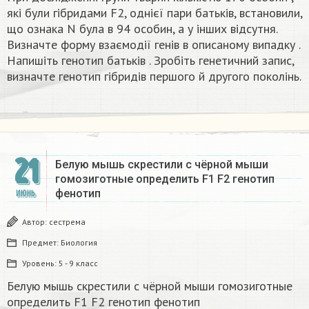
які були гібридами F2, однієї пари батьків, встановили,
що ознака N була в 94 особин, а у інших відсутня.
Визначте форму взаємодії генів в описаному випадку .
Напишіть генотип батьків . Зробіть генетичний запис,
визначте генотип гібридів першого й другого поколінь.
21
Белую мышь скрестили с чёрной мыши
гомозиготные определить F1 F2 генотип
фенотип
ИЮНЬ
Автор:
сестрема
Предмет:
Биология
Уровень:
5 - 9 класс
Белую мышь скрестили с чёрной мыши гомозиготные
определить F1 F2 генотип фенотип