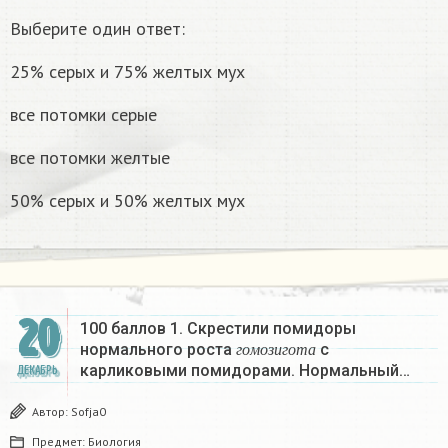
Выберите один ответ:
25% серых и 75% желтых мух
все потомки серые
все потомки желтые
50% серых и 50% желтых мух
20
100 баллов 1. Скрестили помидоры
г
о
м
о
з
и
г
о
т
а
нормального роста
с
г
о
м
о
з
и
г
о
т
а
карликовыми помидорами. Нормальный…
ДЕКАБРЬ
Автор:
Sofja0
Предмет:
Биология