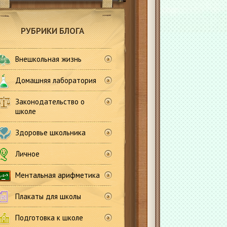
РУБРИКИ БЛОГА
Внешкольная жизнь
Домашняя лаборатория
Законодательство о
школе
Здоровье школьника
Личное
Ментальная арифметика
Плакаты для школы
Подготовка к школе