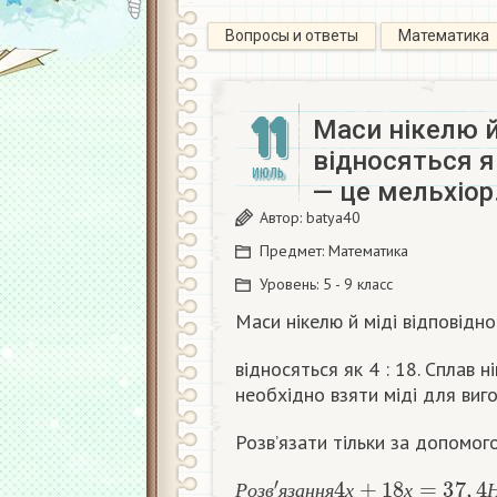
Вопросы и ответы
Математика
11
Маси нікелю й
відносяться як
ИЮЛЬ
— це мельхіор
Автор:
batya40
Предмет:
Математика
Уровень:
5 - 9 класс
Маси нікелю й міді відповідно
відносяться як 4 : 18. Сплав н
необхідно взяти міді для виго
Розв’язати тільки за допом
Р
о
з
в
′
я
з
а
н
н
я
4
х
+
18
х
=
37
,
4
Н