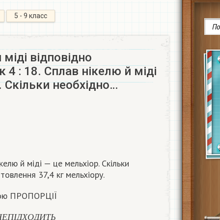
5 - 9 класс
 міді відповідно
 4 : 18. Сплав нікелю й міді
. Скільки необхідно…
ікелю й міді — це мельхіор. Скільки
товлення 37,4 кг мельхіору.
огою ПРОПОРЦІЇ
Е
П
І
Д
Х
О
Д
И
Т
Ь