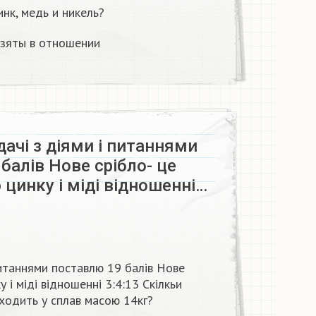
нк, медь и никель?
 взяты в отношении
ачі з діями і питаннями
балів Нове срібло- це
 цинку і міді відношенні…
питаннями поставлю 19 балів Нове
у і міді відношенні 3:4:13 Скілкьи
входить у сплав масою 14кг?