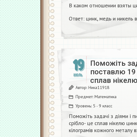
В каком отношении взяты ци
Ответ: цинк, медь и никель
19
Поможіть зад
поставлю 19 
ИЮЛЬ
сплав нікелю
Автор:
Ника11918
Предмет:
Математика
Уровень:
5 - 9 класс
Поможіть задачі з діями і 
срібло- це сплав нікелю цинк
кілограмів кожного металу 