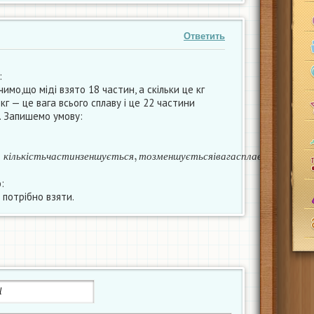
Ответить
:
имо,що міді взято 18 частин, а скільки це кг
 кг — це вага всього сплаву і це 22 частини
. Запишемо умову:
кг
я
−
к
і
л
ь
к
і
с
т
ь
ч
а
с
т
и
н
з
е
н
ш
у
є
т
ь
с
я
,
т
о
з
м
е
н
ш
у
є
т
ь
с
я
і
в
а
г
а
с
п
л
а
в
у
к
і
л
ь
к
і
с
т
ь
ч
а
с
т
и
н
з
е
н
ш
у
є
т
ь
с
я
т
о
з
м
е
н
ш
у
є
т
ь
с
я
і
в
а
г
а
с
п
л
а
в
у
:
і потрібно взяти.