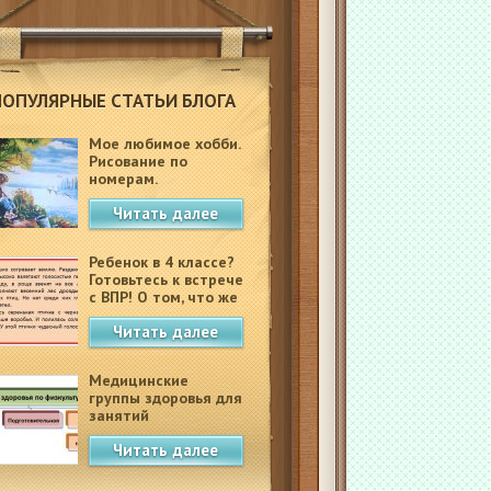
ПОПУЛЯРНЫЕ СТАТЬИ БЛОГА
Мое любимое хобби.
Рисование по
номерам.
Читать далее
Ребенок в 4 классе?
Готовьтесь к встрече
с ВПР! О том, что же
это такое.
Читать далее
Медицинские
группы здоровья для
занятий
физкультурой в
Читать далее
школе