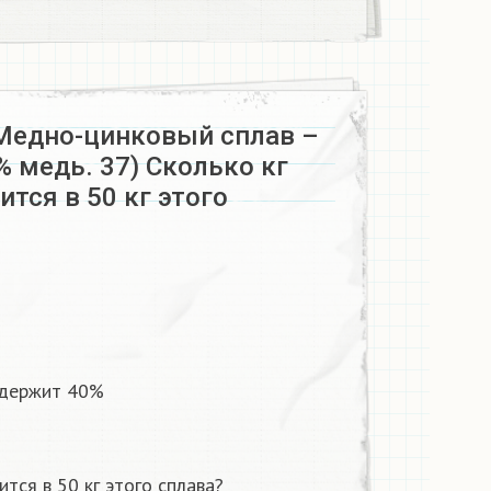
едно-цинковый сплав –
 медь. 37) Сколько кг
тся в 50 кг этого
одержит 40%
тся в 50 кг этого сплава?