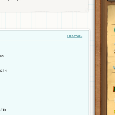
Н
Е
П
І
Д
Х
О
Д
И
Т
Ь
Ответить
е:
асти
зять