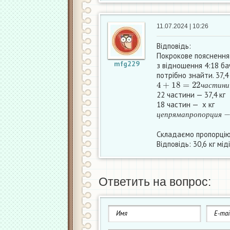
11.07.2024 | 10:26
Відповідь:
Покрокове пояснення
mfg229
з відношення 4:18 бач
потрібно знайти. 37,4
4
+
18
=
22
ч
а
с
т
и
н
и
ч
а
с
т
и
н
и
22 частини — 37,4 кг
18 частин — х 
ц
е
п
р
я
м
а
п
р
о
п
о
р
ц
и
ц
е
п
р
я
м
а
п
р
о
п
о
р
ц
и
я
Складаємо пропорцію
Відповідь: 30,6 кг мід
Ответить на вопрос: