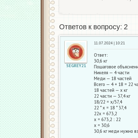
Р
о
з
в
я
з
а
н
н
я
х
х
Ответов к вопросу: 2
11.07.2024 | 10:21
Ответ:
30,6 кг
SEGREY21
Пошаговое объяснени
Никеля — 4 части
Меди — 18 частей
Всего — 4 + 18 = 22 ч
18 частей — х кг
22 части — 37,4 кг
18/22 = х/37,4
22 * х = 18 * 37,4
22х = 673,2
х = 673,2 : 22
х = 30,6
30,6 кг меди нужно в