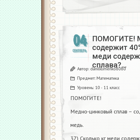
04
ПОМОГИТЕ! М
содержит 40%
СЕНТЯБРЬ
меди содержи
сплава?…
Автор:
danilklimenko8080
Предмет:
Математика
Уровень:
10 - 11 класс
ПОМОГИТЕ!
Медно-цинковый сплав – с
медь.
37) Сколько кг меди содержи