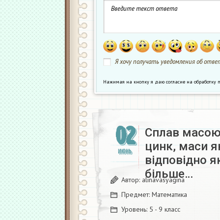
Я хочу получать уведомления об ответ
Нажимая на кнопку я даю согласие на обработк
02
Сплав масою 
цинк, маси я
ИЮНЬ
відповідно як
більше…
Автор:
alinavasyagina
Предмет:
Математика
Уровень:
5 - 9 класс