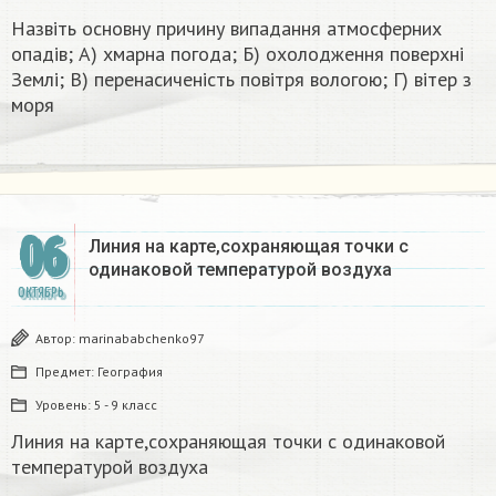
Назвіть основну причину випадання атмосферних
опадів; А) хмарна погода; Б) охолодження поверхні
Землі; В) перенасиченість повітря вологою; Г) вітер з
моря​
06
Линия на карте,сохраняющая точки с
одинаковой температурой воздуха
ОКТЯБРЬ
Автор:
marinababchenko97
Предмет:
География
Уровень:
5 - 9 класс
Линия на карте,сохраняющая точки с одинаковой
температурой воздуха