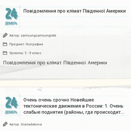
24
Повідомлення про клімат Південної Америки
ДЕКАБРЬ
Автор:
zamsungsamsungnkk
Предмет:
География
Уровень:
5 - 9 класс
Повідомлення про клімат Південної Америки
24
Очень очень срочно Новейшие
тектонические движения в России: 1. Очень
слабые поднятия (районы, где происходит…
ДЕКАБРЬ
Автор:
illariadakova