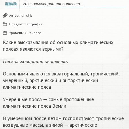
Н
е
с
к
о
л
ь
к
о
в
а
р
и
а
н
т
о
в
о
т
в
е
т
а
.
…
ДЕКАБРЬ
Н
е
с
к
о
л
ь
к
о
в
а
р
и
а
н
т
о
в
о
т
в
е
т
а
Автор:
julijulik
Предмет:
География
Уровень:
5 - 9 класс
Какие высказывания об основных климатических
поясах являются верными?
Н
е
с
к
о
л
ь
к
о
в
а
р
и
а
н
т
о
в
о
т
в
е
т
а
.
Н
е
с
к
о
л
ь
к
о
в
а
р
и
а
н
т
о
в
о
т
в
е
т
а
Основными являются экваториальный, тропический,
умеренный, арктический и антарктический
климатические пояса
Умеренные пояса — самые протяжённые
климатические пояса Земли
В умеренном поясе летом господствуют тропические
воздушные массы, а зимой — арктические