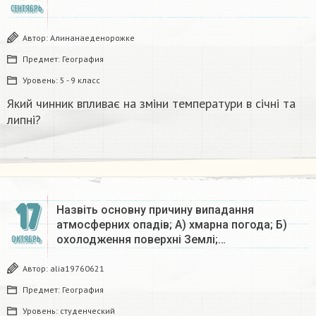
СЕНТЯБРЬ
Автор:
Алинанаеденорожке
Предмет:
География
Уровень:
5 - 9 класс
Який чинник впливає на зміни температури в січні та
липні?​
17
Назвіть основну причину випадання
атмосферних опадів; А) хмарна погода; Б)
охолодження поверхні Землі;…
ОКТЯБРЬ
Автор:
alia19760621
Предмет:
География
Уровень:
студенческий