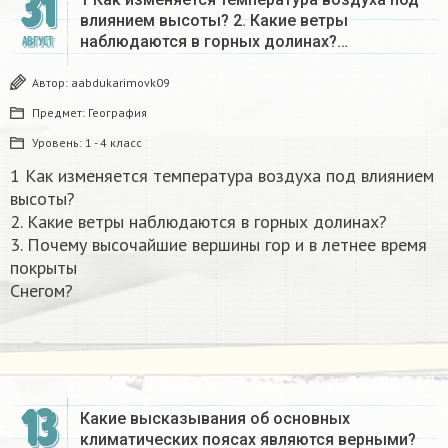
31
влиянием высоты? 2. Какие ветры
наблюдаются в горных долинах?…
АВГУСТ
Автор:
aabdukarimovk09
Предмет:
География
Уровень:
1 - 4 класс
1 Как изменяется температура воздуха под влиянием
высоты?
2. Какие ветры наблюдаются в горных долинах?
3. Почему высочайшие вершины гор и в летнее время
покрыты
Снегом?​
13
Какие высказывания об основных
климатических поясах являются верными?