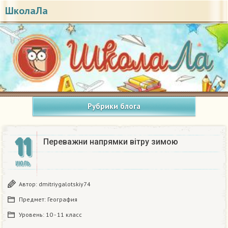
ШколаЛа
Рубрики блога
11
Переважни напрямки вітру зимою​
ИЮЛЬ
Автор:
dmitriygalotskiy74
Предмет:
География
Уровень:
10 - 11 класс