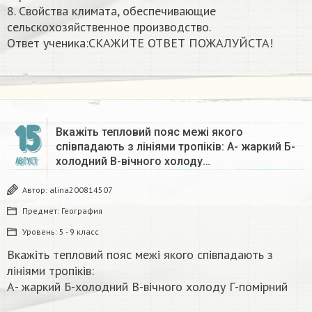
8. Свойства климата, обеспечивающие
сельскохозяйственное производство.
Ответ ученика:СКАЖИТЕ ОТВЕТ ПОЖАЛУЙСТА! ​
15
Вкажіть тепловий пояс межі якого
співпадають з лініями тропіків: А- жаркий Б-
холодний В-вічного холоду…
АВГУСТ
Автор:
alina200814507
Предмет:
География
Уровень:
5 - 9 класс
Вкажіть тепловий пояс межі якого співпадають з
лініями тропіків:
А- жаркий Б-холодний В-вічного холоду Г-помірний​