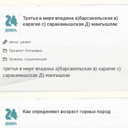
24
Третья в мире впадина а)барсакельская в)
карагие с) саракамышская Д) мангышлак​
ДЕКАБРЬ
Автор:
jakakd
Предмет:
География
Уровень:
студенческий
третья в мире впадина а)барсакельская в) карагие с)
саракамышская Д) мангышлак​
24
Как определяют возраст горных пород
ДЕКАБРЬ