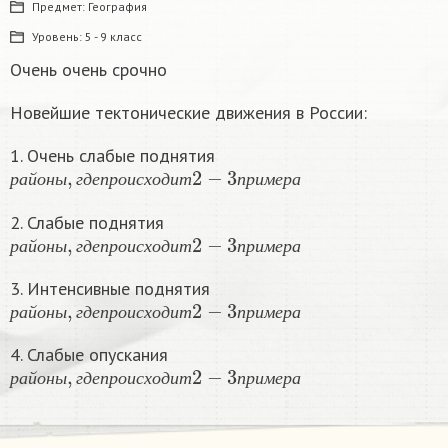
Предмет:
География
Уровень:
5 - 9 класс
Очень очень срочно
Новейшие тектонические движения в России:
1. Очень слабые поднятия
р
а
й
о
н
ы
,
г
д
е
п
р
о
и
с
х
о
д
и
т
2
−
3
п
р
и
м
е
р
а
р
а
й
о
н
ы
г
д
е
п
р
о
и
с
х
о
д
и
т
п
р
и
м
е
р
а
2. Слабые поднятия
р
а
й
о
н
ы
,
г
д
е
п
р
о
и
с
х
о
д
и
т
2
−
3
п
р
и
м
е
р
а
р
а
й
о
н
ы
г
д
е
п
р
о
и
с
х
о
д
и
т
п
р
и
м
е
р
а
3. Интенсивные поднятия
р
а
й
о
н
ы
,
г
д
е
п
р
о
и
с
х
о
д
и
т
2
−
3
п
р
и
м
е
р
а
р
а
й
о
н
ы
г
д
е
п
р
о
и
с
х
о
д
и
т
п
р
и
м
е
р
а
4. Слабые опускания
р
а
й
о
н
ы
,
г
д
е
п
р
о
и
с
х
о
д
и
т
2
−
3
п
р
и
м
е
р
а
р
а
й
о
н
ы
г
д
е
п
р
о
и
с
х
о
д
и
т
п
р
и
м
е
р
а