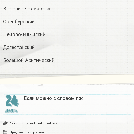
Выберите один ответ:
Оренбургский
Печоро-Илычский
Дагестанский
Большой Арктический
24
Если можно с словом пж​
ДЕКАБРЬ
Автор:
milanadzhakipbekova
Предмет:
География