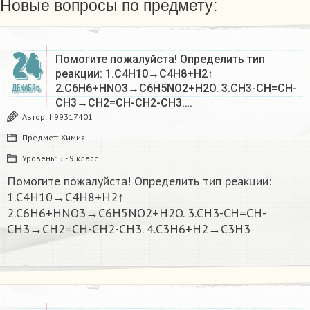
Новые вопросы по предмету:
24
Помогите пожалуйста! Определить тип
реакции: 1.C4H10→C4H8+H2↑
2.C6H6+HNO3→C6H5NO2+H2O. 3.CH3-CH=CH-
ДЕКАБРЬ
CH3→CH2=CH-CH2-CH3….
Автор:
h99317401
Предмет:
Химия
Уровень:
5 - 9 класс
Помогите пожалуйста! Определить тип реакции:
1.C4H10→C4H8+H2↑
2.C6H6+HNO3→C6H5NO2+H2O. 3.CH3-CH=CH-
CH3→CH2=CH-CH2-CH3. 4.C3H6+H2→C3H3