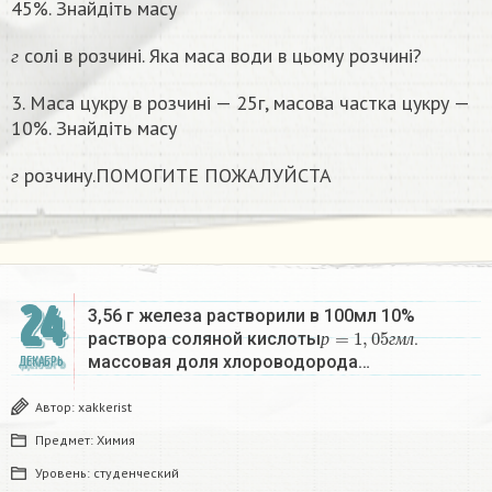
45%. Знайдіть масу
г
солі в розчині. Яка маса води в цьому розчинi?
г
3. Маса цукру в розчині — 25г, масова частка цукру —
10%. Знайдіть масу
г
розчину.ПОМОГИТЕ ПОЖАЛУЙСТА
г
24
3,56 г железа растворили в 100мл 10%
р
=
1
,
05
г
м
л
раствора соляной кислоты
.
р
г
м
л
массовая доля хлороводорода…
ДЕКАБРЬ
Автор:
xakkerist
Предмет:
Химия
Уровень:
студенческий