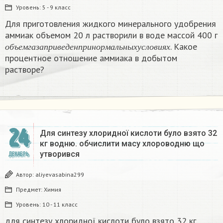
Уровень:
5 - 9 класс
Для приготовления жидкого минерального удобрения
аммиак объемом 20 л растворили в воде массой 400 г
о
б
ъ
е
м
г
а
з
а
п
р
и
в
е
д
е
н
п
р
и
н
о
р
м
а
л
ь
н
ы
х
у
с
л
о
в
и
я
х
. Какое
о
б
ъ
е
м
г
а
з
а
п
р
и
в
е
д
е
н
п
р
и
н
о
р
м
а
л
ь
н
ы
х
у
с
л
о
в
и
я
х
процентное отношение аммиака в добытом
растворе?
24
Для синтезу хлоридної кислоти було взято 32
кг водню. обчислити масу хлороводню що
утворився​
ДЕКАБРЬ
Автор:
aliyevasabina299
Предмет:
Химия
Уровень:
10 - 11 класс
для синтезу хлоридної кислоти було взято 32 кг