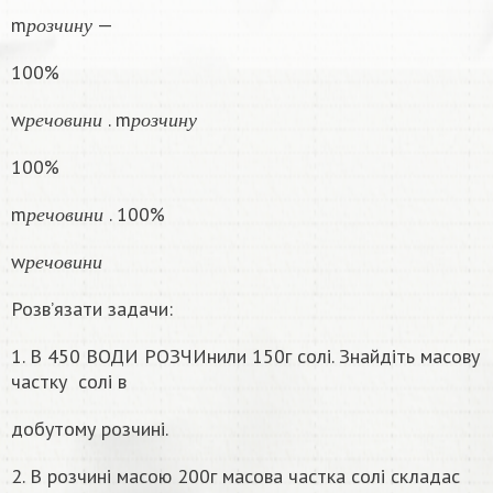
р
о
з
ч
и
н
у
m
—
р
о
з
ч
и
н
у
100%
р
е
ч
о
в
и
н
и
р
о
з
ч
и
н
у
w
. m
р
е
ч
о
в
и
н
и
р
о
з
ч
и
н
у
100%
р
е
ч
о
в
и
н
и
m
. 100%
р
е
ч
о
в
и
н
и
р
е
ч
о
в
и
н
и
w
р
е
ч
о
в
и
н
и
Розв’язати задачи:
1. В 450 ВОДИ РОЗЧИнили 150г солі. Знайдіть масову
частку
солі в
добутому розчині.
2. В розчині масою 200г масова частка солі складас