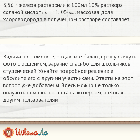
3,56 г железа растворили в 100мл 10% раствора
р
=
1
,
05
г
м
л
соляной кислоты
. массовая доля
р
г
м
л
хлороводорода в полученном растворе составляет
Задача по Помогите, отдаю все баллы, прошу скинуть
фото с решением, зарание спасибо для школьников
студенческий. Узнайте подробное решение и
обсудите его с другими участниками. Ответы на этот
вопрос уже добавлены. Здесь можно не только
получить помощь, но и стать экспертом, помогая
другим пользователям.