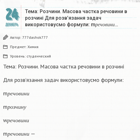
24
Тема: Розчини. Масова частка речовини в
розчині Для розв’язання задач
р
е
ч
о
в
и
н
и
використовусмо формули: m
…
ДЕКАБРЬ
р
е
ч
о
в
и
н
и
Автор:
777dashok777
Предмет:
Химия
Уровень:
студенческий
Тема: Розчини. Масова частка речовини в розчині
Для розв’язання задач використовусмо формули:
р
е
ч
о
в
и
н
и
m
р
е
ч
о
в
и
н
и
р
о
з
ч
и
н
у
m
р
о
з
ч
и
н
у
р
е
ч
о
в
и
н
и
w
р
е
ч
о
в
и
н
и
р
е
ч
о
в
и
н
и
m
—
р
е
ч
о
в
и
н
и