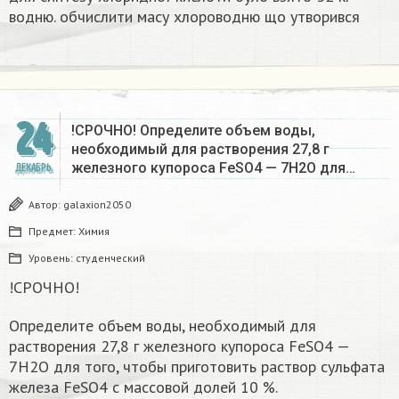
водню. обчислити масу хлороводню що утворився​
24
!СРОЧНО! Определите объем воды,
необходимый для растворения 27,8 г
железного купороса FeSO4 — 7Н2О для…
ДЕКАБРЬ
Автор:
galaxion2050
Предмет:
Химия
Уровень:
студенческий
!СРОЧНО!
Определите объем воды, необходимый для
растворения 27,8 г железного купороса FeSO4 —
7Н2О для того, чтобы приготовить раствор сульфата
железа FeSO4 с массовой долей 10 %.​