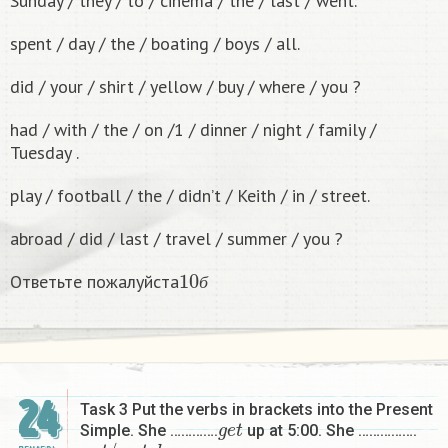
Sunday / they / to / cinema / the / last / went.
spent / day / the / boating / boys / all.
did / your / shirt / yellow / buy / where / you ?
had / with / the / on /1 / dinner / night / family /
Tuesday .
play / football / the / didn’t / Keith / in / street.
abroad / did / last / travel / summer / you ?
10
б
Ответьте пожалуйста
б
24
Task 3 Put the verbs in brackets into the Present
g
e
t
Simple. She ………….
up at 5:00. She …………….
n
o
t
/
w
a
t
c
h