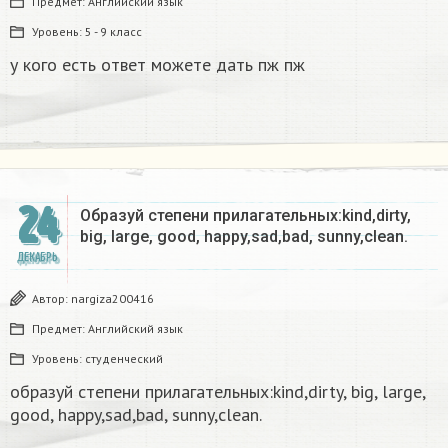
Предмет:
Английский язык
Уровень:
5 - 9 класс
у кого есть ответ можете дать пж пж
24
Образуй степени прилагательных:kind,dirty,
big, large, good, happy,sad,bad, sunny,clean.​
ДЕКАБРЬ
Автор:
nargiza200416
Предмет:
Английский язык
Уровень:
студенческий
образуй степени прилагательных:kind,dirty, big, large,
good, happy,sad,bad, sunny,clean.​