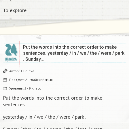
To explore
24
Put the words into the correct order to make
sentences. yesterday / in / we / the / were / park
. Sunday…
ДЕКАБРЬ
Автор:
Ailinlove
Предмет:
Английский язык
Уровень:
5 - 9 класс
Put the words into the correct order to make
sentences.
yesterday / in / we / the / were / park .