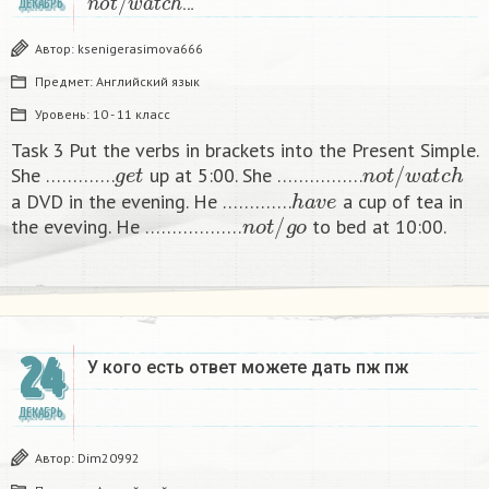
…
ДЕКАБРЬ
Автор:
ksenigerasimova666
Предмет:
Английский язык
Уровень:
10 - 11 класс
Task 3 Put the verbs in brackets into the Present Simple.
g
e
t
n
o
t
/
w
a
t
c
h
She ………….
up at 5:00. She …………….
h
a
v
e
a DVD in the evening. He ………….
a cup of tea in
n
o
t
/
g
o
the eveving. He ………………
to bed at 10:00. ​
24
У кого есть ответ можете дать пж пж ​
ДЕКАБРЬ
Автор:
Dim20992