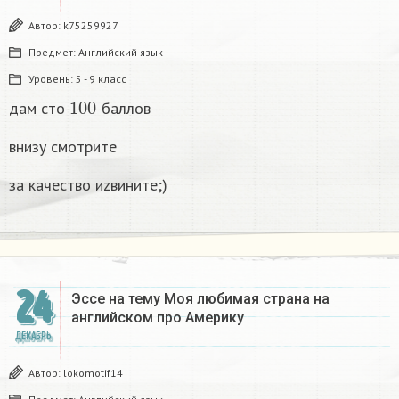
Автор:
k75259927
Предмет:
Английский язык
Уровень:
5 - 9 класс
100
дам сто
баллов
внизу смотрите
за качество иzвините;)
24
Эссе на тему Моя любимая страна на
английском про Америку​
ДЕКАБРЬ
Автор:
lokomotif14