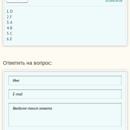
1. D
2. F
3. A
4. B
5. C
6. E
Ответить на вопрос: