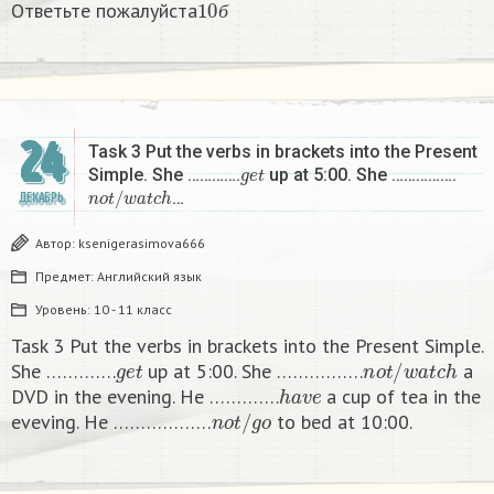
Ответьте пожалуйста
б
24
Task 3 Put the verbs in brackets into the Present
g
e
t
Simple. She ………….
up at 5:00. She …………….
n
o
t
/
w
a
t
c
h
…
ДЕКАБРЬ
Автор:
ksenigerasimova666
Предмет:
Английский язык
Уровень:
10 - 11 класс
Task 3 Put the verbs in brackets into the Present Simple.
g
e
t
n
o
t
/
w
a
t
c
h
She ………….
up at 5:00. She …………….
a
h
a
v
e
DVD in the evening. He ………….
a cup of tea in the
n
o
t
/
g
o
eveving. He ………………
to bed at 10:00. ​