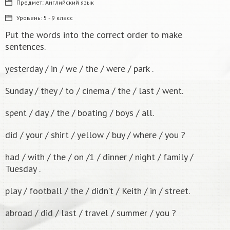
Предмет:
Английский язык
Уровень:
5 - 9 класс
Put the words into the correct order to make
sentences.
yesterday / in / we / the / were / park .
Sunday / they / to / cinema / the / last / went.
spent / day / the / boating / boys / all.
did / your / shirt / yellow / buy / where / you ?
had / with / the / on /1 / dinner / night / family /
Tuesday .
play / football / the / didn’t / Keith / in / street.
abroad / did / last / travel / summer / you ?
10
б