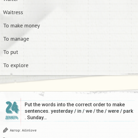
Waitress
To make money
To manage
To put
To explore
24
Put the words into the correct order to make
sentences. yesterday / in / we / the / were / park
. Sunday…
ДЕКАБРЬ
Автор:
Ailinlove