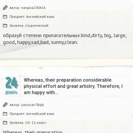
Автор:
nargiza200416
Предмет:
Английский язык
Уровень:
студенческий
образуй степени прилагательных:kind,dirty, big, large,
good, happy,sad,bad, sunny,clean.​
24
Whereas, their preparation considerable
physical effort and great artistry. Therefore, I
am happy with…
ДЕКАБРЬ
Автор:
yaroslav78qik
Предмет:
Английский язык
Уровень:
10 - 11 класс
Whereas, their preparation