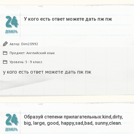
24
У кого есть ответ можете дать пж пж ​
ДЕКАБРЬ
Автор:
Dim20992
Предмет:
Английский язык
Уровень:
5 - 9 класс
у кого есть ответ можете дать пж пж
24
Образуй степени прилагательных:kind,dirty,
big, large, good, happy,sad,bad, sunny,clean.​
ДЕКАБРЬ