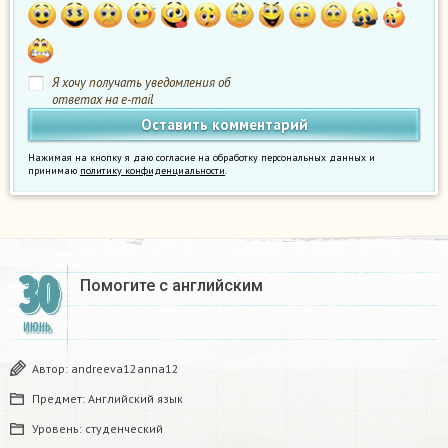
Я хочу получать уведомления об
ответах на e-mail
Нажимая на кнопку я даю согласие на обработку персональных данных и
принимаю
политику конфиденциальности
.
30
Помогите с английским
ИЮНЬ
Автор:
andreeva12anna12
Предмет:
Английский язык
Уровень:
студенческий