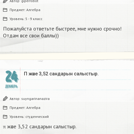
Автор:
giperrobot
Предмет:
Алгебра
Уровень:
5 - 9 класс
Пожалуйста ответьте быстрее, мне нужно срочно!
Отдам все свои баллы))
24
Π және 3,52 сандарын салыстыр. ​
ДЕКАБРЬ
Автор:
suyngarinanazira
Предмет:
Алгебра
Уровень:
студенческий
π және 3,52 сандарын салыстыр.