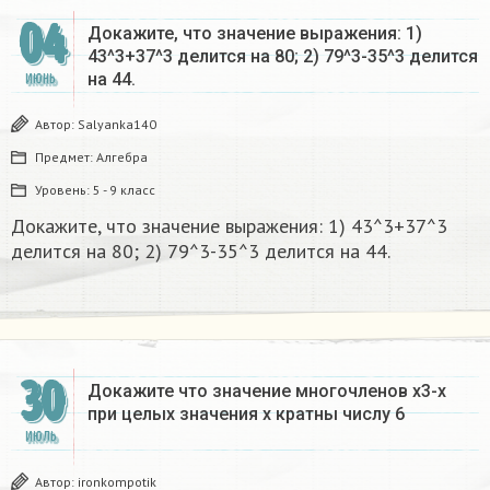
04
Докажите, что значение выражения: 1)
43^3+37^3 делится на 80; 2) 79^3-35^3 делится
на 44.
ИЮНЬ
Автор:
Salyanka140
Предмет:
Алгебра
Уровень:
5 - 9 класс
Докажите, что значение выражения: 1) 43^3+37^3
делится на 80; 2) 79^3-35^3 делится на 44.
30
Докажите что значение многочленов х3-х
при целых значения х кратны числу 6
ИЮЛЬ
Автор:
ironkompotik