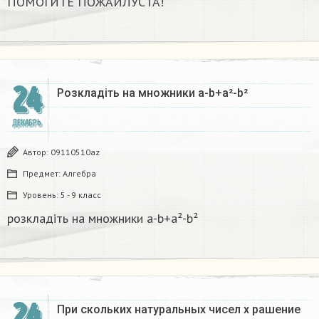
ПОМОГИТЕ ПОЖАЙЛУСТА!
24
Розкладіть на множники а-b+a²-b²​
ДЕКАБРЬ
Автор:
09110510az
Предмет:
Алгебра
Уровень:
5 - 9 класс
розкладіть на множники а-b+a²-b²​
24
При скольких натуральных чисел х рашение