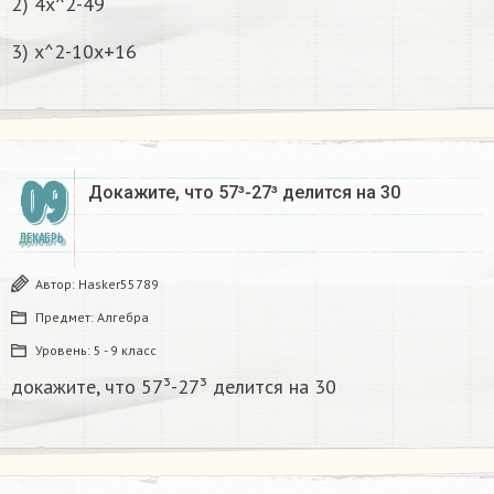
2) 4x^2-49
3) x^2-10x+16
09
Докажите, что 57³-27³ делится на 30
ДЕКАБРЬ
Автор:
Hasker55789
Предмет:
Алгебра
Уровень:
5 - 9 класс
докажите, что 57³-27³ делится на 30