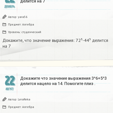
делится на 7
ДЕКАБРЬ
Автор:
yara56
Предмет:
Алгебра
Уровень:
студенческий
Докажите, что значение выражения: 72³-44³ делится
на 7
22
Докажите что значение выражения 3^6+5^3
делится нацело на 14. Помогите плиз .
АВГУСТ
Автор:
LeraReka
Предмет:
Алгебра