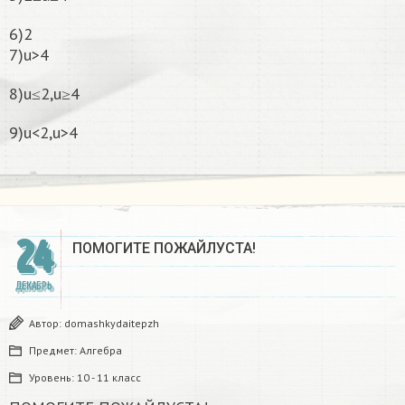
6)2
7)u>4
8)u≤2,u≥4
9)u<2,u>4
24
ПОМОГИТЕ ПОЖАЙЛУСТА!
ДЕКАБРЬ
Автор:
domashkydaitepzh
Предмет:
Алгебра
Уровень:
10 - 11 класс