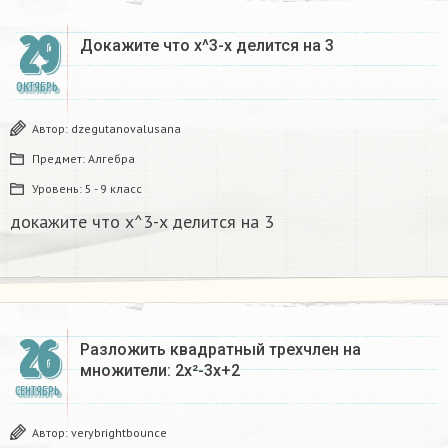
29
Докажите что x^3-x делится на 3​
ОКТЯБРЬ
Автор:
dzegutanovalusana
Предмет:
Алгебра
Уровень:
5 - 9 класс
докажите что x^3-x делится на 3​
26
Разложить квадратный трехчлен на
множители: 2x²-3x+2
СЕНТЯБРЬ
Автор:
verybrightbounce