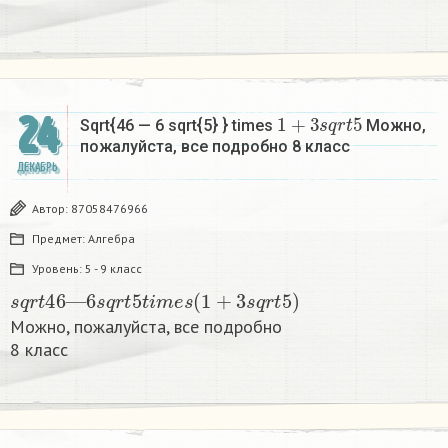
1
+
3
s
q
r
t
5
24
Sqrt{46 — 6 sqrt{5} } times
Можно,
пожалуйста, все подробно 8 класс​
ДЕКАБРЬ
Автор:
87058476966
Предмет:
Алгебра
Уровень:
5 - 9 класс
s
q
r
t
46
—
6
s
q
r
t
5
t
i
m
e
s
(
1
+
3
s
q
r
t
5
)
Можно, пожалуйста, все подробно
8 класс​