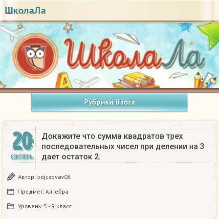
ШколаЛа
Рубрики блога
20
Докажите что сумма квадратов трех
последовательных чисел при делении на 3
дает остаток 2.
СЕНТЯБРЬ
Автор:
bojczovav06
Предмет:
Алгебра
Уровень:
5 - 9 класс