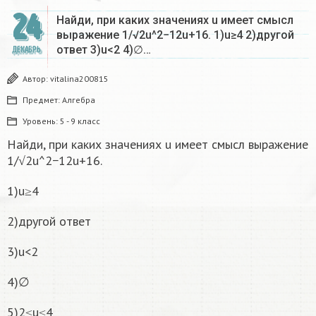
24
Найди, при каких значениях u имеет смысл
выражение 1/√2u^2−12u+16. 1)u≥4 2)другой
ответ 3)u<2 4)∅…
ДЕКАБРЬ
Автор:
vitalina200815
Предмет:
Алгебра
Уровень:
5 - 9 класс
Найди, при каких значениях u имеет смысл выражение
1/√2u^2−12u+16.
1)u≥4
2)другой ответ
3)u<2
4)∅
5)2≤u≤4