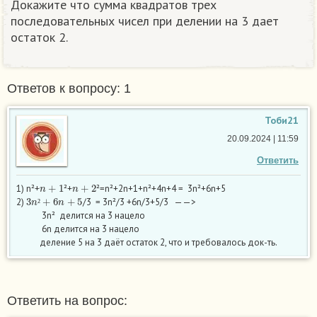
Докажите что сумма квадратов трех
последовательных чисел при делении на 3 дает
остаток 2.
Ответов к вопросу: 1
Тоби21
20.09.2024 | 11:59
Ответить
n
+
1
n
+
2
1) n²+
²+
²=n²+2n+1+n²+4n+4 = 3n²+6n+5
3
n
²
+
6
n
+
5
2)
/3 = 3n²/3 +6n/3+5/3 ——>
²
3n² делится на 3 нацело
6n делится на 3 нацело
деление 5 на 3 даёт остаток 2, что и требовалось док-ть.
Ответить на вопрос: