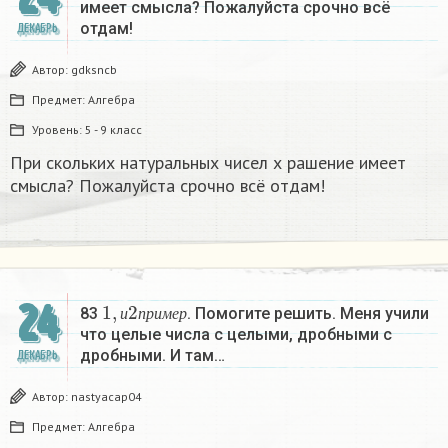
имеет смысла? Пожалуйста срочно всё
отдам!
ДЕКАБРЬ
Автор:
gdksncb
Предмет:
Алгебра
Уровень:
5 - 9 класс
При скольких натуральных чисел х рашение имеет
смысла? Пожалуйста срочно всё отдам!
1
,
и
2
п
р
и
м
е
р
24
83
. Помогите решить. Меня учили
и
п
р
и
м
е
р
что целые числа с целыми, дробными с
дробными. И там…
ДЕКАБРЬ
Автор:
nastyacap04
Предмет:
Алгебра