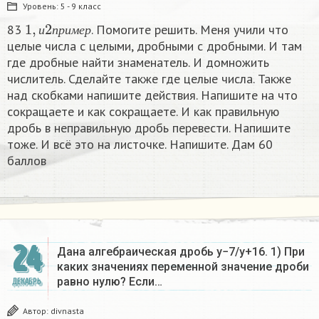
Уровень:
5 - 9 класс
1
,
и
2
п
р
и
м
е
р
83
. Помогите решить. Меня учили что
и
п
р
и
м
е
р
целые числа с целыми, дробными с дробными. И там
где дробные найти знаменатель. И домножить
числитель. Сделайте также где целые числа. Также
над скобками напишите действия. Напишите на что
сокращаете и как сокращаете. И как правильную
дробь в неправильную дробь перевести. Напишите
тоже. И всё это на листочке. Напишите. Дам 60
баллов
24
Дана алгебраическая дробь y−7/y+16. 1) При
каких значениях переменной значение дроби
равно нулю? Если…
ДЕКАБРЬ
Автор:
divnasta