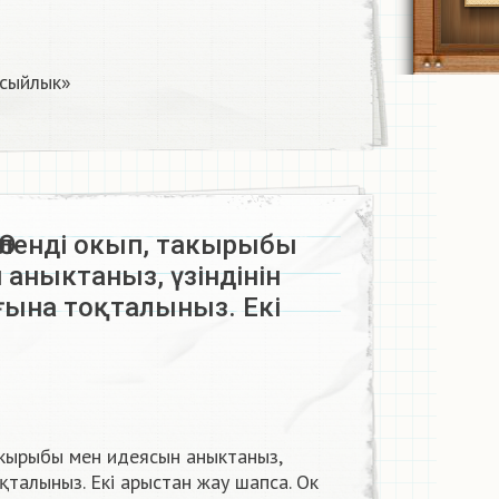
сыйлык»​
Өлендi окып, такырыбы
аныктаныз, үзіндінін
ына тоқталыныз. Екi
акырыбы мен идеясын аныктаныз,
қталыныз. Екi арыстан жау шапса. Ок