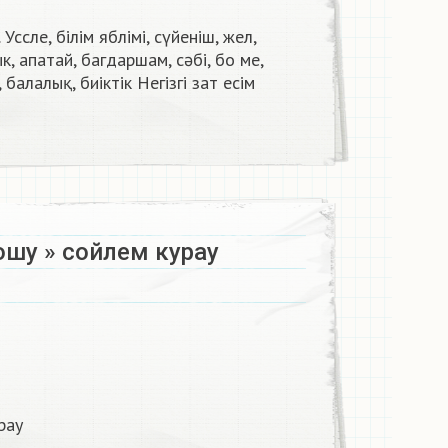
Уссле, білім яблімі, сүйеніш, жел,
ык, апатай, багдаршам, сәбі, бо ме,
 балалық, биіктік Негізгі зат есім
ошу » сойлем курау
рау