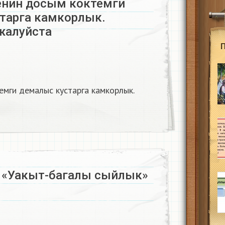
нин досым коктемги
тарга камкорлык.
жалуйста​
емги демалыс кустарга камкорлык.
у «Уакыт-багалы сыйлык»​