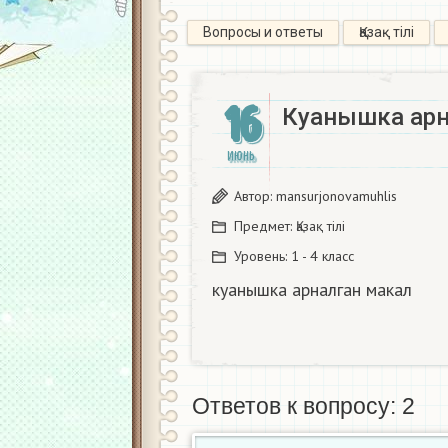
Вопросы и ответы
Қазақ тiлi
16
Куанышка арна
ИЮНЬ
Автор:
mansurjonovamuhlis
Предмет:
Қазақ тiлi
Уровень:
1 - 4 класс
куанышка арналган макал
Ответов к вопросу: 2