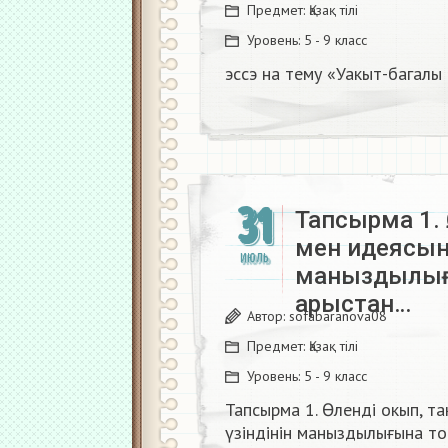
Предмет:
Қазақ тiлi
Уровень:
5 - 9 класс
эссэ на тему «Уакыт-багалы 
31
Тапсырма 1. 
мен идеясын 
ИЮЛЬ
маныздылығ
арыстан…
Автор:
sofabaranova08
Предмет:
Қазақ тiлi
Уровень:
5 - 9 класс
Тапсырма 1. Өлендi окып, т
үзіндінін маныздылығына то