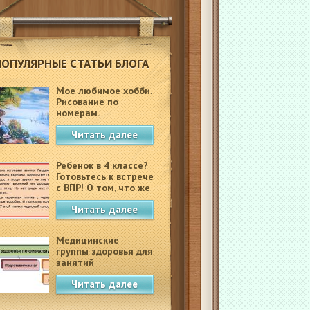
ПОПУЛЯРНЫЕ СТАТЬИ БЛОГА
Мое любимое хобби.
Рисование по
номерам.
Читать далее
Ребенок в 4 классе?
Готовьтесь к встрече
с ВПР! О том, что же
это такое.
Читать далее
Медицинские
группы здоровья для
занятий
физкультурой в
Читать далее
школе