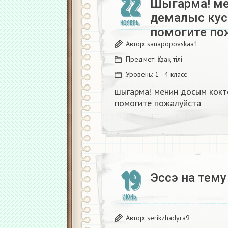
22
Шыгарма! ме
демалыс кус
НОЯБРЬ
помогите по
Автор:
sanapopovskaa1
Предмет:
Қазақ тiлi
Уровень:
1 - 4 класс
шыгарма! менин досым кокт
помогите пожалуйста​
19
Эссэ на тем
ИЮНЬ
Автор:
serikzhadyra9