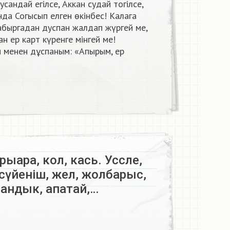
андай егілсе, Аккан судай тогiлсе,
да Согысып елген өкінбес! Калага
абыргадан дуспан жалдап жүргей ме,
н ер карт күренге мiнгей ме!
 менен дұспаным: «Апырым, ер
ыара, кол, кась. Уссле,
, сүйеніш, жел, жолбарыс,
 сандык, апатай,…