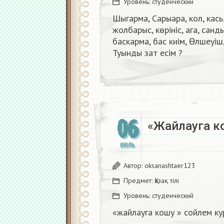
Уровень:
студенческий
Шыгарма, Сарыара, кол, кась. 
жолбарыс, көрініс, ага, санд
баскарма, бас киім, Өлшеуіш,
Туынды зат есім ?​
06
«Жайлауга к
ИЮЛЬ
Автор:
oksanashtaer123
Предмет:
Қазақ тiлi
Уровень:
студенческий
«жайлауга кошу » сойлем ку