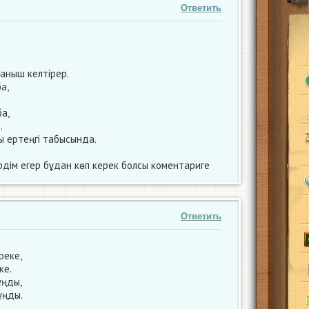
Ответить
ныш келтірер.
а,
а,
.
шы ертеңгі табысында.
рдім егер бұдан көп керек болсы коментариге
Ответить
реке,
ке.
ұңды,
ұңды.