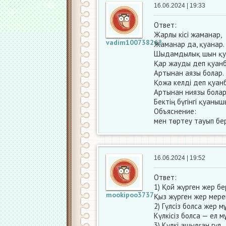
16.06.2024 | 19:33
Ответ:
Жарлы кісі жаманар,
vadim100738262
Жаманар да, қуанар.
Шыдамдылық шын қуа
Қар жауды деп қуанб
Артынан аязы болар.
Қожа келді деп қуанб
Артынан ниязы болар
Бектің бүгінгі қуаны
Объяснение:
мен төртеу тауып бе
16.06.2024 | 19:52
Ответ:
1) Қой жүрген жер бе
mookipoo3737
Қыз жүрген жер мере
2) Гүлсіз болса жер м
Күлкісіз болса — ел м
3) Күлкі ашылған гүл,