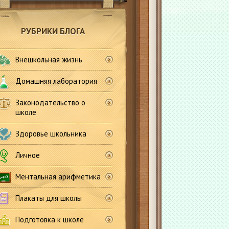
РУБРИКИ БЛОГА
Внешкольная жизнь
Домашняя лаборатория
Законодательство о
школе
Здоровье школьника
Личное
Ментальная арифметика
Плакаты для школы
Подготовка к школе