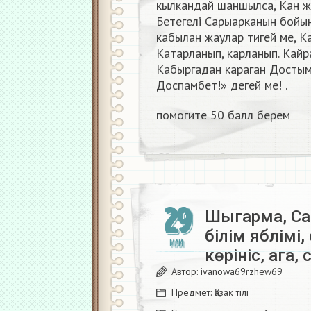
кылкандай шаншылса, Кан жус
Бетегелі Сарыарканын бойын
кабылан жаулар тигей ме, К
Катарланып, карланып. Кайра
Кабыргадан караган Достым
Доспамбет!» дегей ме! .
помогите 50 балл берем​
29
Шыгарма, Сар
білім яблімі
МАЙ
көрініс, ага,
Автор:
ivanowa69rzhew69
Предмет:
Қазақ тiлi