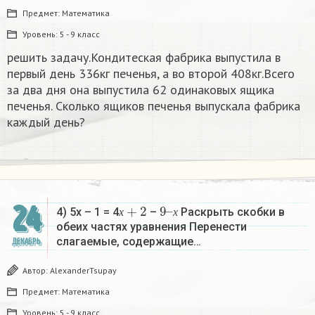
Предмет:
Математика
Уровень:
5 - 9 класс
решить задачу.Кондитеская фабрика выпустила в
первый день 336кг печенья, а во второй 408кг.Всего
за два дня она выпустила 62 одинаковых ящика
печенья. Сколько ящиков печенья выпускала фабрика
каждый день?
х
+
2
9
х
–
24
4) 5х – 1 = 4
–
Раскрыть скобки в
х
х
обеих частях уравнения Перенести
слагаемые, содержащие…
ДЕКАБРЬ
Автор:
AlexanderTsupay
Предмет:
Математика
Уровень:
5 - 9 класс