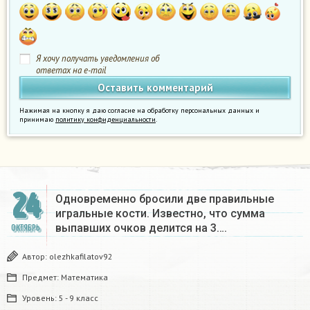
Я хочу получать уведомления об
ответах на e-mail
Нажимая на кнопку я даю согласие на обработку персональных данных и
принимаю
политику конфиденциальности
.
24
Одновременно бросили две правильные
игральные кости. Известно, что сумма
выпавших очков делится на 3….
ОКТЯБРЬ
Автор:
olezhkafilatov92
Предмет:
Математика
Уровень:
5 - 9 класс