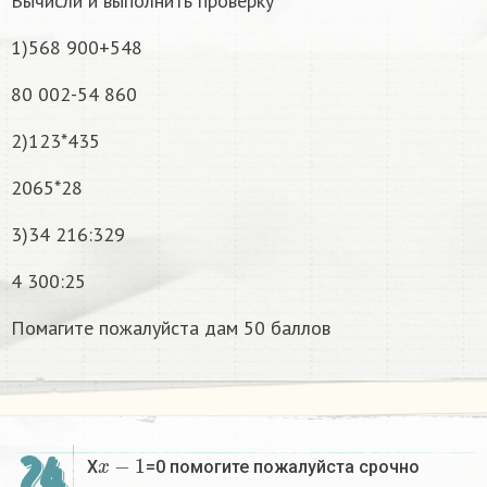
Вычисли и выполнить проверку
1)568 900+548
80 002-54 860
2)123*435
2065*28
3)34 216:329
4 300:25
Помагите пожалуйста дам 50 баллов
x
−
1
24
X
=0 помогите пожалуйста срочно