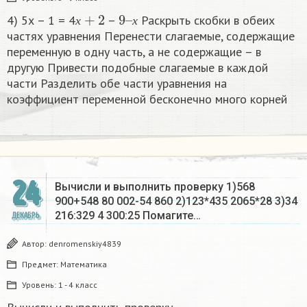
х
+
2
9
х
–
4) 5х – 1 = 4
–
Раскрыть скобки в обеих
х
х
частях уравнения Перенести слагаемые, содержащие
переменную в одну часть, а не содержащие – в
другую Привести подобные слагаемые в каждой
части Разделить обе части уравнения на
коэффициент переменной бесконечно много корней​
24
Вычисли и выполнить проверку 1)568
900+548 80 002-54 860 2)123*435 2065*28 3)34
216:329 4 300:25 Помагите…
ДЕКАБРЬ
Автор:
denromenskiy4839
Предмет:
Математика
Уровень:
1 - 4 класс