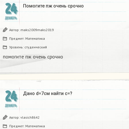
24
Помогите пж очень срочно​
ДЕКАБРЬ
Автор:
maks2009maks2019
Предмет:
Математика
Уровень:
студенческий
помогите пж очень срочно​
24
Дано d=7см найти с=?​
ДЕКАБРЬ
Автор:
vlasich8642
Предмет:
Математика