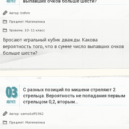
выпавших очков больше шести?
АВГУСТ
Автор:
trdhm
Предмет:
Математика
Уровень:
10 - 11 класс
Бросают игральный кубик дважды. Какова
вероятность того, что в сумме число выпавших очков
больше шести?
03
С разных позиций по мишени стреляют 2
стрельца. Вероятность не попадания первым
стрельцом 0,2, вторым…
АВГУСТ
Автор:
samoiloff1962
Предмет:
Математика