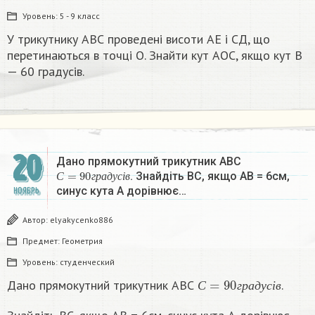
Уровень:
5 - 9 класс
У трикутнику АВС проведені висоти АЕ і СД, що
перетинаються в точці О. Знайти кут АОС, якщо кут В
— 60 градусів.
20
Дано прямокутний трикутник АВС
С
=
90
г
р
а
д
у
с
і
в
. Знайдіть ВС, якщо АВ = 6см,
С
г
р
а
д
у
с
і
в
синус кута А дорівнює…
НОЯБРЬ
Автор:
elyakycenko886
Предмет:
Геометрия
Уровень:
студенческий
С
=
90
г
р
а
д
у
с
і
в
Дано прямокутний трикутник АВС
.
С
г
р
а
д
у
с
і
в