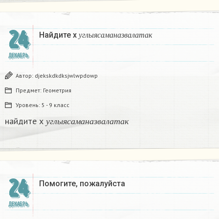
24
у
г
л
ы
я
с
а
м
а
н
а
з
в
а
л
а
т
а
к
Найдите х
у
г
л
ы
я
с
а
м
а
н
а
з
в
а
л
а
т
а
к
ДЕКАБРЬ
Автор:
djekskdkdksjwlwpdowp
Предмет:
Геометрия
Уровень:
5 - 9 класс
у
г
л
ы
я
с
а
м
а
н
а
з
в
а
л
а
т
а
к
найдите х
у
г
л
ы
я
с
а
м
а
н
а
з
в
а
л
а
т
а
к
24
Помогите, пожалуйста ​
ДЕКАБРЬ