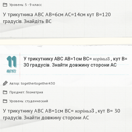
Уровень:
5 - 9 класс
У трикутника АВС АВ=6см АС=14см кут В=120
градусів. Знайдіть ВС
11
к
о
р
і
н
ь
з
3
У трикутнику АВС АВ=1см ВС=
, кут В=
к
о
р
і
н
ь
з
30 градусів. Знайти довжину сторони АC
АВГУСТ
Автор:
togethertogether430
Предмет:
Геометрия
Уровень:
студенческий
к
о
р
і
н
ь
з
3
У трикутнику АВС АВ=1см ВС=
, кут В= 30
к
о
р
і
н
ь
з
градусів. Знайти довжину сторони АC