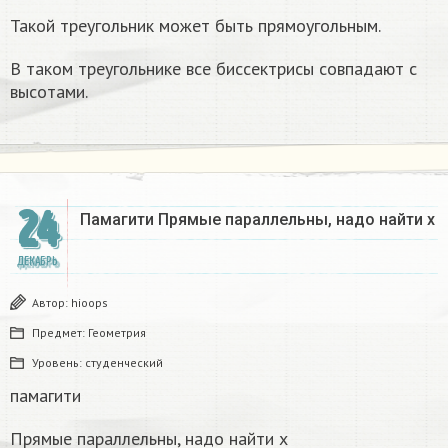
Такой треугольник может быть прямоугольным.
В таком треугольнике все биссектрисы совпадают с
высотами.
24
Памагити Прямые параллельны, надо найти x
ДЕКАБРЬ
Автор:
hioops
Предмет:
Геометрия
Уровень:
студенческий
памагити
Прямые параллельны, надо найти x