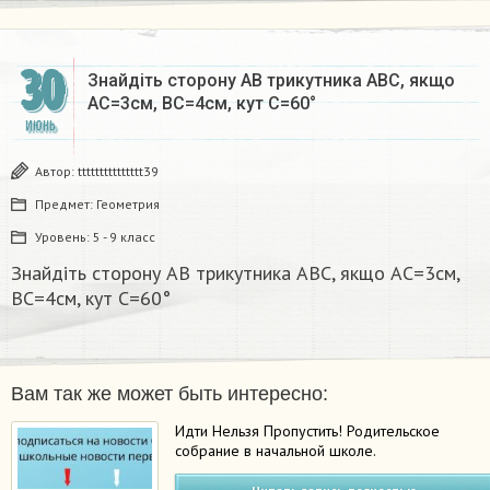
30
Знайдіть сторону АВ трикутника АВС, якщо
АС=3см, ВС=4см, кут С=60°​
ИЮНЬ
Автор:
ttttttttttttttt39
Предмет:
Геометрия
Уровень:
5 - 9 класс
Знайдіть сторону АВ трикутника АВС, якщо АС=3см,
ВС=4см, кут С=60°​
Вам так же может быть интересно:
Идти Нельзя Пропустить! Родительское
собрание в начальной школе.