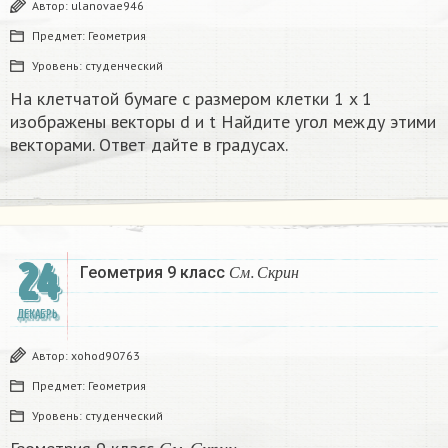
Автор:
ulanovae946
Предмет:
Геометрия
Уровень:
студенческий
На клетчатой бумаге с размером клетки 1 x 1
изображены векторы d и t Найдите угол между этими
векторами. Ответ дайте в градусах.
24
С
м
.
С
к
р
и
н
Геометрия 9 класс
С
м
С
к
р
и
н
ДЕКАБРЬ
Автор:
xohod90763
Предмет:
Геометрия
Уровень:
студенческий
С
м
.
С
к
р
и
н