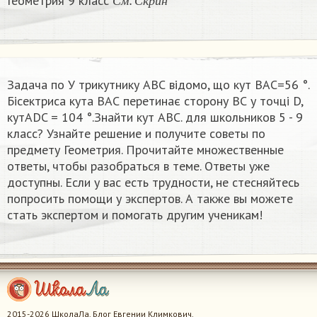
Геометрия 9 класс
С
м
С
к
р
и
н
Задача по У трикутнику АВС відомо, що кут ВАС=56 °.
Бісектриса кута ВАС перетинає сторону ВС у точці D,
кутАDC = 104 °.Знайти кут АВС. для школьников 5 - 9
класс? Узнайте решение и получите советы по
предмету Геометрия. Прочитайте множественные
ответы, чтобы разобраться в теме. Ответы уже
доступны. Если у вас есть трудности, не стесняйтесь
попросить помощи у экспертов. А также вы можете
стать экспертом и помогать другим ученикам!
2015-2026 ШколаЛа. Блог Евгении Климкович.