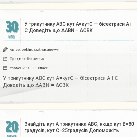
30
У трикутнику АВС кут А=кутС — бісектриси А і
С Доведіть що ∆АВN = ∆CBK​
МАЙ
Автор:
bekhruzzzkhasanovvv
Предмет:
Геометрия
Уровень:
10 - 11 класс
У трикутнику АВС кут А=кутС — бісектриси А і С
Доведіть що ∆АВN = ∆CBK​
20
Знайдіть кут А трикутника АВС, якщо кут В=80
градусів, кут С=25градусів Допоможіть
АВГУСТ