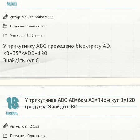
АВГУСТ
Автор:
ShuichiSaihara111
Предмет:
Геометрия
Уровень:
5 - 9 класс
У трикутнику АВС проведено бісектрису AD.
<B=35°<ADB=120
Знайдіть кут С. ​
18
У трикутника АВС АВ=6см АС=14см кут В=120
градусів. Знайдіть ВС
НОЯБРЬ
Автор:
danil5152
Предмет:
Геометрия