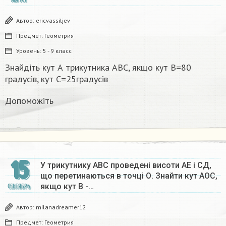
Автор:
ericvassiljev
Предмет:
Геометрия
Уровень:
5 - 9 класс
Знайдіть кут А трикутника АВС, якщо кут В=80
градусів, кут С=25градусів
Допоможіть
15
У трикутнику АВС проведені висоти АЕ і СД,
що перетинаються в точці О. Знайти кут АОС,
якщо кут В -…
СЕНТЯБРЬ
Автор:
milanadreamer12
Предмет:
Геометрия