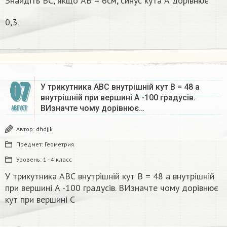
Знайдіть ВС, якщо АВ = 6см, синус кута А дорівнює
0,3.
07
У трикутника АВС внутрішній кут В = 48 а
внутрішній при вершині А -100 градусів.
ВИзначте чому дорівнює…
АВГУСТ
Автор:
dhdjjk
Предмет:
Геометрия
Уровень:
1 - 4 класс
У трикутника АВС внутрішній кут В = 48 а внутрішній
при вершині А -100 градусів. ВИзначте чому дорівнює
кут при вершині С