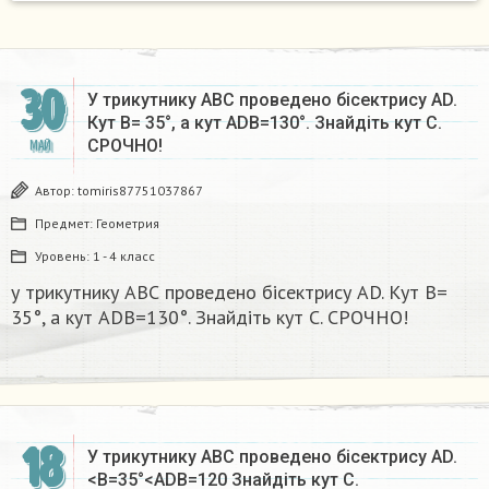
30
У трикутнику АВС проведено бісектрису АD.
Кут В= 35°, а кут АDB=130°. Знайдіть кут С.
СРОЧНО!​
МАЙ
Автор:
tomiris87751037867
Предмет:
Геометрия
Уровень:
1 - 4 класс
у трикутнику АВС проведено бісектрису АD. Кут В=
35°, а кут АDB=130°. Знайдіть кут С. СРОЧНО!​
18
У трикутнику АВС проведено бісектрису AD.
<B=35°<ADB=120 Знайдіть кут С. ​