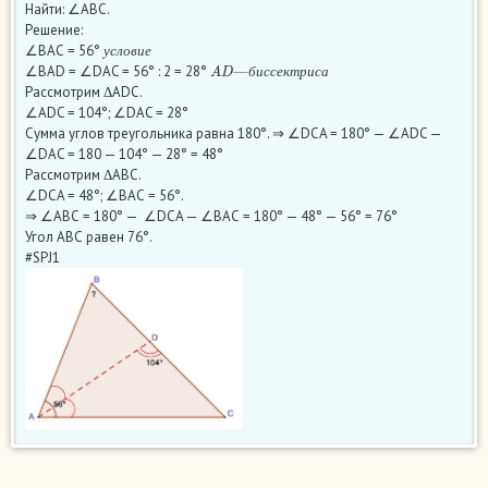
Найти: ∠АВС.
Решение:
у
с
л
о
в
и
е
∠ВАС = 56°
A
D
—
б
и
с
с
е
к
т
р
и
с
а
у
с
л
о
в
и
е
∠BAD = ∠DAC = 56° : 2 = 28°
б
и
с
с
е
к
т
р
и
с
а
Рассмотрим ΔADC.
∠ADC = 104°; ∠DAC = 28°
Сумма углов треугольника равна 180°. ⇒ ∠DCA = 180° — ∠ADC —
∠DAC = 180 — 104° — 28° = 48°
Рассмотрим ΔАВС.
∠DCA = 48°; ∠ВАС = 56°.
⇒ ∠АВС = 180° — ∠DCA — ∠ВАС = 180° — 48° — 56° = 76°
Угол АВС равен 76°.
#SPJ1