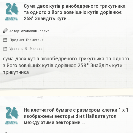
24
Сума двох кутів рівнобедреного трикутника
та одного з його зовнішніх кутів дорівнює
258° Знайдіть кути…
ДЕКАБРЬ
Автор:
dzohakutlubaeva
Предмет:
Геометрия
Уровень:
5 - 9 класс
сума двох кутів рівнобедреного трикутника та одного
з його зовнішніх кутів дорівнює 258° Знайдіть кути
трикутника​
24
На клетчатой бумаге с размером клетки 1 x 1
изображены векторы d и t Найдите угол
между этими векторами….
ДЕКАБРЬ