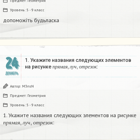
Предмет:
Геометрия
Уровень:
5 - 9 класс
допоможіть будьласка
24
1. Укажите названия следующих элементов
п
р
я
м
а
я
,
л
у
ч
,
о
т
р
е
з
о
к
на рисунке
:
п
р
я
м
а
я
л
у
ч
о
т
р
е
з
о
к
ДЕКАБРЬ
Автор:
M3nsN
Предмет:
Геометрия
Уровень:
5 - 9 класс
1. Укажите названия следующих элементов на рисунке
п
р
я
м
а
я
,
л
у
ч
,
о
т
р
е
з
о
к
:
п
р
я
м
а
я
л
у
ч
о
т
р
е
з
о
к