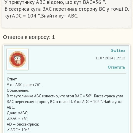
У трикутнику АВС відомо, що кут ВАС=56 °.
Бісектриса кута ВАС перетинає сторону ВС у точці D,
кутАDC = 104 °.Знайти кут АВС.
Ответов к вопросу: 1
Sw1tex
11.07.2024 | 15:12
Ответить
Ответ:
Угол АВС равен 76°.
Объяснение:
В треугольнике АВС известно, что угол ВАС = 56°. Биссектриса угла
ВАС пересекает сторону ВС в точке D. Угол ADC = 104 °. Найти угол
АВС.
Дано: ΔАВС;
∠ВАС = 56°;
AD — биссектриса;
∠ADC = 104°.