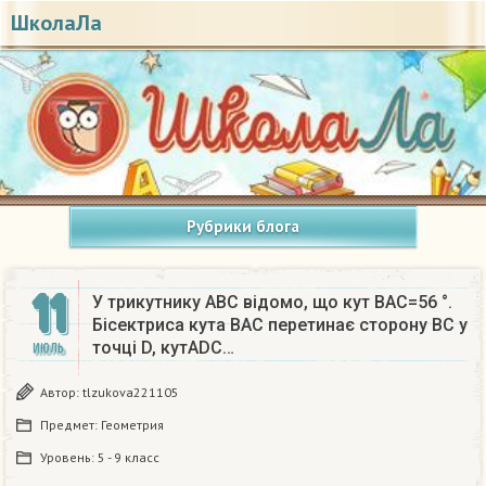
ШколаЛа
Рубрики блога
11
У трикутнику АВС відомо, що кут ВАС=56 °.
Бісектриса кута ВАС перетинає сторону ВС у
точці D, кутАDC…
ИЮЛЬ
Автор:
tlzukova221105
Предмет:
Геометрия
Уровень:
5 - 9 класс