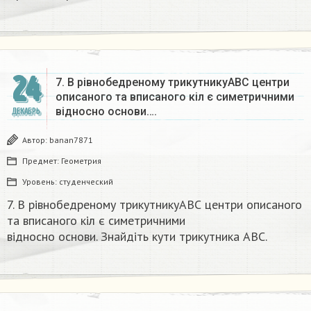
24
7. В рівнобедреному трикутникуАВС центри
описаного та вписаного кіл є симетричними
відносно основи….
ДЕКАБРЬ
Автор:
banan7871
Предмет:
Геометрия
Уровень:
студенческий
7. В рівнобедреному трикутникуАВС центри описаного
та вписаного кіл є симетричними
відносно основи. Знайдіть кути трикутника ABC.​