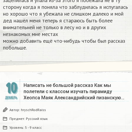
зацепилась и упала из-за этого я побежала не в ту
сторону когда я поняла что заблудилась я испугалась
но хорошо что я убежала не слишком далеко и мой
дед нашёл меня теперь я стараюсь быть более
внимательней не только в лесу но и в других
незнакомых мне местах
можно добавить ещё что-нибудь чтобы был рассказ
побольше.
10
Написать не большой рассказ Как мы
полетели с классом изучать пирамиду
Хеопса Маяк Александрийский пизанскую…
ДЕКАБРЬ
Автор:
hryschRodRaiss
Предмет:
Русский язык
Уровень:
5 - 9 класс