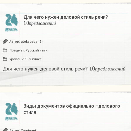
24
Для чего нужен деловой стиль речи?
10
п
р
е
д
л
о
ж
е
н
и
й
п
р
е
д
л
о
ж
е
н
и
й
ДЕКАБРЬ
Автор:
aleksceban94
Предмет:
Русский язык
Уровень:
5 - 9 класс
10
п
р
е
д
л
о
ж
е
н
и
Для чего нужен деловой стиль речи?
п
р
е
д
л
о
ж
е
н
и
й
24
Виды документов официально –делового
стиля
ДЕКАБРЬ
Автор:
Zaminaej