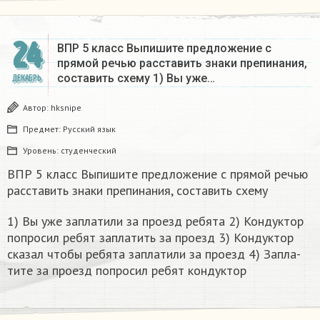
24
ВПР 5 класс Выпишите предложение с
прямой речью расставить знаки препинания,
составить схему 1) Вы уже…
ДЕКАБРЬ
Автор:
hksnipe
Предмет:
Русский язык
Уровень:
студенческий
ВПР 5 класс Выпишите предложение с прямой речью
расставить знаки препинания, составить схему
1) Вы уже за­пла­ти­ли за про­езд ре­бя­та 2) Кон­дук­тор
по­про­сил ребят за­пла­тить за про­езд 3) Кон­дук­тор
ска­зал чтобы ре­бя­та за­пла­ти­ли за про­езд 4) За­пла­
ти­те за про­езд по­про­сил ребят кон­дук­тор​